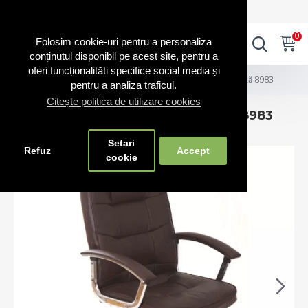
0720.865.728
INTRA IN CONT
CONT NOU
0
0
Folosim cookie-uri pentru a personaliza
conținutul disponibil pe acest site, pentru a
oferi funcționalităti specifice social media și
Scaune și bănci
Scaune de birou din piele naturală 8983
pentru a analiza traficul.
Citește politica de utilizare cookies
Scaune de birou din piele naturală 8983
Setari
Refuz
Accept
cookie