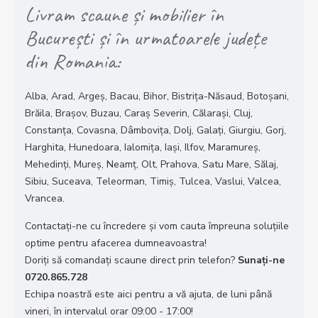
Livram scaune și mobilier în
București și în urmatoarele județe
din Romania:
Alba, Arad, Argeș, Bacau, Bihor, Bistrița-Năsaud, Botoșani,
Brăila, Brașov, Buzau, Caraș Severin, Călarași, Cluj,
Constanța, Covasna, Dâmbovița, Dolj, Galați, Giurgiu, Gorj,
Harghita, Hunedoara, Ialomița, Iași, Ilfov, Maramureș,
Mehedinți, Mureș, Neamț, Olt, Prahova, Satu Mare, Sălaj,
Sibiu, Suceava, Teleorman, Timiș, Tulcea, Vaslui, Valcea,
Vrancea.
Contactați-ne cu încredere și vom cauta împreuna soluțiile
optime pentru afacerea dumneavoastra!
Doriţi să comandaţi scaune direct prin telefon?
Sunaţi-ne
0720.865.728
Echipa noastră este aici pentru a vă ajuta, de luni până
vineri, în intervalul orar 09:00 - 17:00!