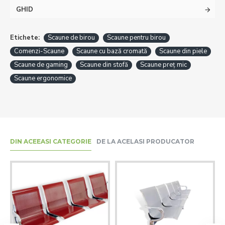
GHID
Etichete:
Scaune de birou
Scaune pentru birou
Comenzi-Scaune
Scaune cu bază cromată
Scaune din piele
Scaune de gaming
Scaune din stofă
Scaune preț mic
Scaune ergonomice
DIN ACEEASI CATEGORIE
DE LA ACELASI PRODUCATOR