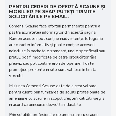
PENTRU CERERI DE OFERTĂ SCAUNE ȘI
MOBILIER PE SEAP PUTEȚI TRIMITE
SOLICITĂRILE PE EMAIL.
Comenzi Scaune face eforturi permanente pentru a
păstra acurateţea informaţiilor din acestă pagină.
Rareori acestea pot conţine inadvertenţe: fotografia
are caracter informativ şi poate conţine accesorii
neincluse în pachetele standard, unele specificaţii sau
preţul, pot fi modificate de catre producător fără
preaviz sau pot conţine erori de operare. Toate
promoţiile prezente în site sunt valabile în limita
stocului.
Misiunea Comenzi Scaune este de a crea valoare
pentru clienţi prin furnizarea de soluţii profesionale de
amenajare cu scaune in scopul creşterii calităţii vieţii si
in acord cu principiile dezvoltarii durabile.
Prin soluţiile profesionale de amenajare cu scaune