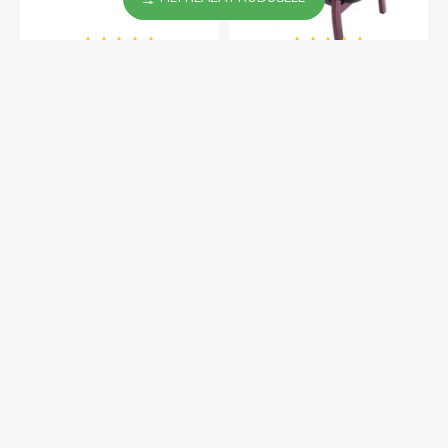
Bănci pentru săli de
Fotoliu de conferinta si
așteptare spital, 4 locuri
vizitator 196
934,00 Lei
686,00 Lei
ADAUGĂ ÎN COŞ
ADAUGĂ ÎN COŞ
Fotoliu directorial cu fața
Fotoliu directorial din
din piele naturală de lux
piele naturală 8868
1.760,00 Lei
1.590,00 Lei