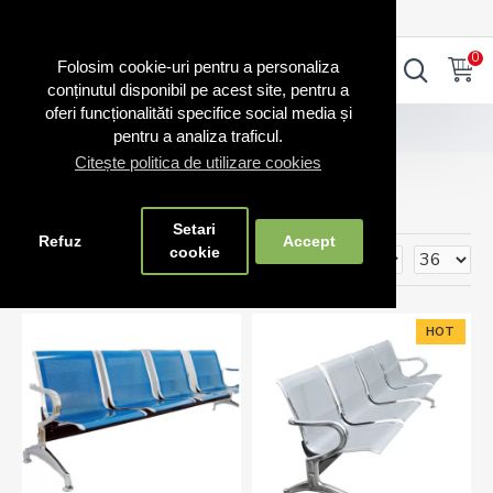
0720.865.728
INTRA IN CONT
CONT NOU
0
0
Folosim cookie-uri pentru a personaliza
conținutul disponibil pe acest site, pentru a
oferi funcționalităti specifice social media și
Producător
CHAIRS EMOBD
pentru a analiza traficul.
Citește politica de utilizare cookies
CHAIRS EMOBD
Setari
Refuz
Accept
cookie
HOT