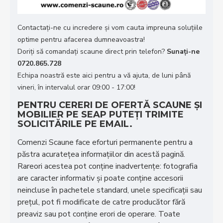
Contactați-ne cu incredere și vom cauta impreuna soluțiile
optime pentru afacerea dumneavoastra!
Doriţi să comandaţi scaune direct prin telefon?
Sunaţi-ne
0720.865.728
Echipa noastră este aici pentru a vă ajuta, de luni până
vineri, în intervalul orar 09:00 - 17:00!
PENTRU CERERI DE OFERTĂ SCAUNE ȘI
MOBILIER PE SEAP PUTEȚI TRIMITE
SOLICITĂRILE PE EMAIL.
Comenzi Scaune face eforturi permanente pentru a
păstra acurateţea informaţiilor din acestă pagină.
Rareori acestea pot conţine inadvertenţe: fotografia
are caracter informativ şi poate conţine accesorii
neincluse în pachetele standard, unele specificaţii sau
preţul, pot fi modificate de catre producător fără
preaviz sau pot conţine erori de operare. Toate