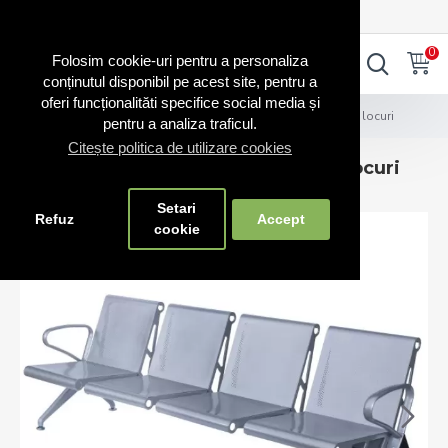
0720.865.728
INTRA IN CONT
CONT NOU
0
0
Folosim cookie-uri pentru a personaliza
conținutul disponibil pe acest site, pentru a
oferi funcționalităti specifice social media și
Scaune și bănci
Bancă metalică de așteptare cu 4 locuri
pentru a analiza traficul.
Citește politica de utilizare cookies
Bancă metalică de așteptare cu 4 locuri
Setari
Refuz
Accept
cookie