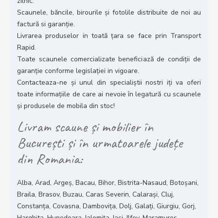
zilnic.
Scaunele, băncile, birourile și fotolile distribuite de noi au
factură si garanție.
Livrarea produselor in toată țara se face prin Transport
Rapid.
Toate scaunele comercializate beneficiază de condiții de
garanție conforme legislației in vigoare.
Contacteaza-ne și unul din specialiștii nostri iți va oferi
toate informațiile de care ai nevoie în legatură cu scaunele
și produsele de mobila din stoc!
Livram scaune și mobilier în
București și în urmatoarele județe
din Romania:
Alba, Arad, Argeș, Bacau, Bihor, Bistrita-Nasaud, Botoșani,
Braila, Brasov, Buzau, Caras Severin, Calarași, Cluj,
Constanța, Covasna, Dambovița, Dolj, Galați, Giurgiu, Gorj,
Harghita, Hunedoara, Ialomița, Iași, Ilfov, Maramures,