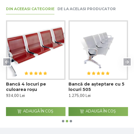
DIN ACEEASI CATEGORIE
DE LA ACELASI PRODUCATOR
Bancă 4 locuri pe
Bancă de așteptare cu 5
B
culoarea roșu
locuri 505
p
934,00 Lei
1.275,00 Lei
9
ADAUGĂ ÎN COŞ
ADAUGĂ ÎN COŞ