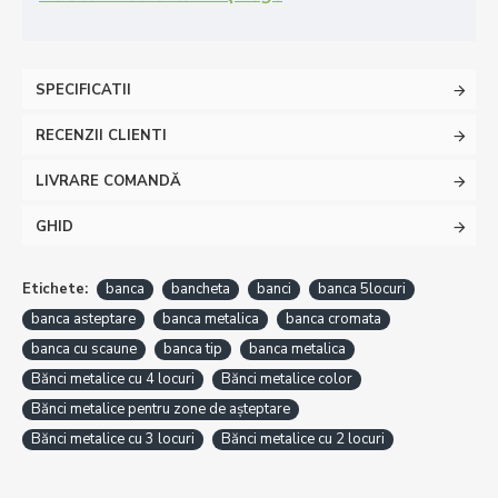
SPECIFICATII
RECENZII CLIENTI
LIVRARE COMANDĂ
GHID
Etichete:
banca
bancheta
banci
banca 5locuri
banca asteptare
banca metalica
banca cromata
banca cu scaune
banca tip
banca metalica
Bănci metalice cu 4 locuri
Bănci metalice color
Bănci metalice pentru zone de așteptare
Bănci metalice cu 3 locuri
Bănci metalice cu 2 locuri