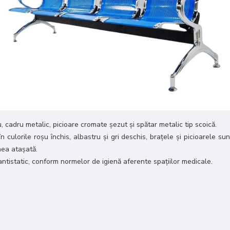
cadru metalic, picioare cromate șezut și spătar metalic tip scoică.
în culorile roșu închis, albastru și gri deschis, brațele și picioarele 
nea atașată.
 antistatic, conform normelor de igienă aferente spațiilor medicale.