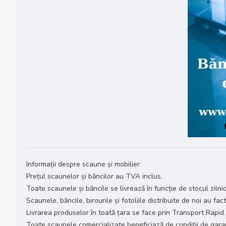
Informații despre scaune și mobilier:
Prețul scaunelor și băncilor au TVA inclus.
Toate scaunele și băncile se livrează în funcție de stocul zilnic
Scaunele, băncile, birourile și fotoliile distribuite de noi au fac
Livrarea produselor în toată țara se face prin Transport Rapid.
Toate scaunele comercializate beneficiază de condiții de garanț