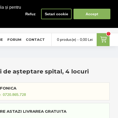
ia și pentru
Refuz
Setari cookie
Accept
0
0
ontul meu
Favorite
Compara
tra in cont / Cont nou
Adauga la favorite
Lista produse de comparat
0
0 produs(e) - 0,00 Lei
NE
FORUM
CONTACT
 de așteptare spital, 4 locuri
FONICA
e:
0720.865.728
RE ASTAZI LIVRAREA GRATUITA