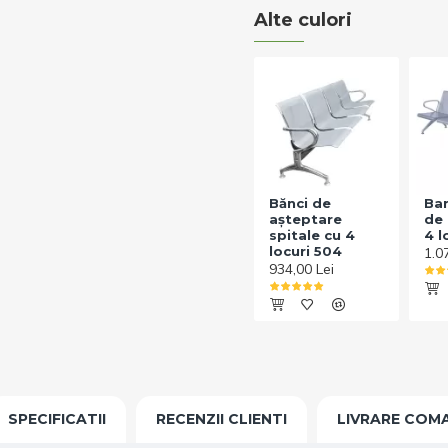
Alte culori
Bănci de
Ban
așteptare
de 
spitale cu 4
4 l
locuri 504
1.0
934,00 Lei
SPECIFICATII
RECENZII CLIENTI
LIVRARE COM