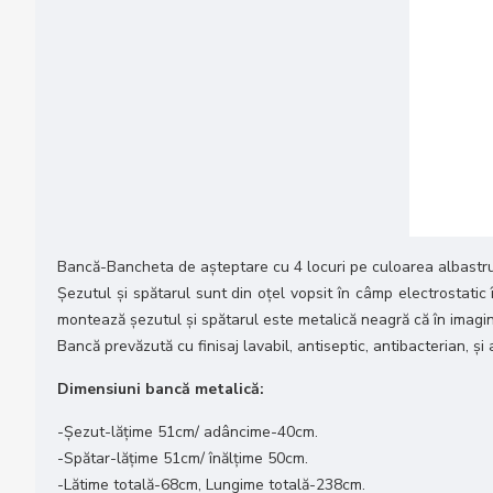
Bancă-Bancheta de așteptare cu 4 locuri pe culoarea albastru, 
Șezutul și spătarul sunt din oțel vopsit în câmp electrostatic 
montează șezutul și spătarul este metalică neagră că în imagi
Bancă prevăzută cu finisaj lavabil, antiseptic, antibacterian, și
Dimensiuni bancă metalică:
-Șezut-lățime 51cm/ adâncime-40cm.
-Spătar-lățime 51cm/ înălțime 50cm.
-Lătime totală-68cm, Lungime totală-238cm.