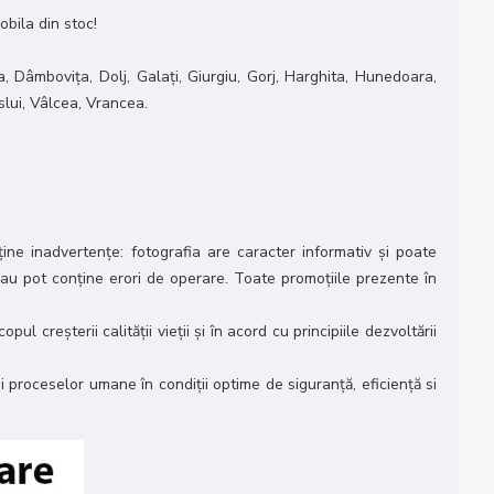
obila din stoc!
, Dâmbovița, Dolj, Galați, Giurgiu, Gorj, Harghita, Hunedoara,
slui, Vâlcea, Vrancea.
ne inadvertenţe: fotografia are caracter informativ şi poate
 sau pot conține erori de operare. Toate promoțiile prezente în
reșterii calității vieții și în acord cu principiile dezvoltării
proceselor umane în condiții optime de siguranță, eficiență si