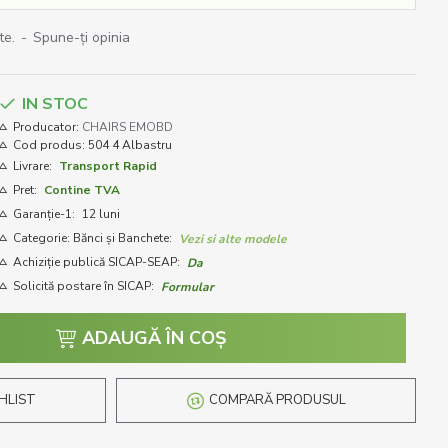
te.
-
Spune-ţi opinia
IN STOC
Producator:
CHAIRS EMOBD
Cod produs:
504 4 Albastru
Livrare:
Transport Rapid
Pret:
Contine TVA
Garanție-1:
12 luni
Categorie: Bănci și Banchete:
Vezi si alte modele
Achiziție publică SICAP-SEAP:
Da
Solicită postare în SICAP:
Formular
ADAUGĂ ÎN COŞ
HLIST
COMPARĂ PRODUSUL