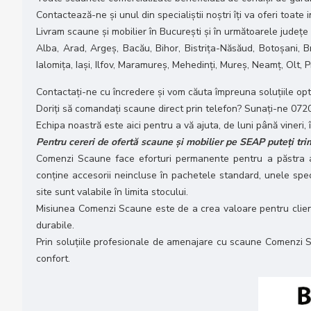
Contactează-ne și unul din specialiștii noștri îți va oferi toate
Livram scaune și mobilier în București și în următoarele județe
Alba, Arad, Argeș, Bacău, Bihor, Bistrița-Năsăud, Botoșani, B
Ialomița, Iași, Ilfov, Maramureș, Mehedinți, Mureș, Neamț, Olt,
Contactați-ne cu încredere și vom căuta împreuna soluțiile o
Doriți să comandați scaune direct prin telefon? Sunați-ne 072
Echipa noastră este aici pentru a vă ajuta, de luni până vineri, 
Pentru cereri de ofertă scaune și mobilier pe SEAP puteți trimi
Comenzi Scaune face eforturi permanente pentru a păstra acu
conține accesorii neincluse în pachetele standard, unele speci
site sunt valabile în limita stocului.
Misiunea Comenzi Scaune este de a crea valoare pentru clienţi p
durabile.
Prin soluțiile profesionale de amenajare cu scaune Comenzi Sc
confort.