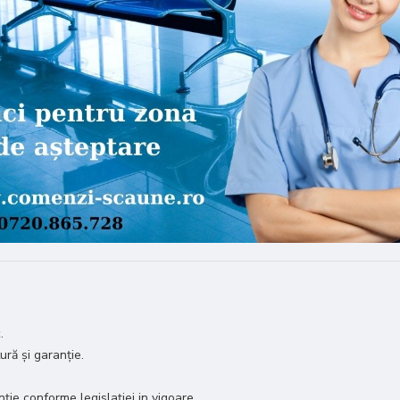
.
tură și garanție.
ie conforme legislației in vigoare.