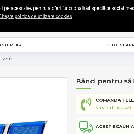
COMENZI TELEFONICE: 0720.865.728
 pe acest site, pentru a oferi funcționalităti specifice social med
Citește politica de utilizare cookies
C
In
 AȘTEPTARE
BLOG SCAU
 locuri
Bănci pentru săli
COMANDA TELE
Vă stăm la dispoziți
ACEST SCAUN A