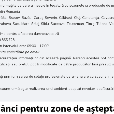
 informațiile de care ai nevoie în legatură cu scaunele și produsele de m
 din Romania:
răila, Brașov, Buzău, Caraș Severin, Călărași, Cluj, Constanța, Covasna
 Prahova, Satu Mare, Sălaj, Sibiu, Suceava, Teleorman, Timiș, Tulcea, Va
ptime pentru afacerea dumneavoastră!
0.865.728
în intervalul orar 09:00 - 17:00!
te solicitările pe email.
ratețea informațiilor din această pagină. Rareori acestea pot conți
ficații sau prețul, pot fi modificate de către producător fără preaviz
rin furnizarea de soluții profesionale de amenajare cu scaune in scopul c
aune urmărește realizarea unui ambient adaptat nevoilor desfășurării 