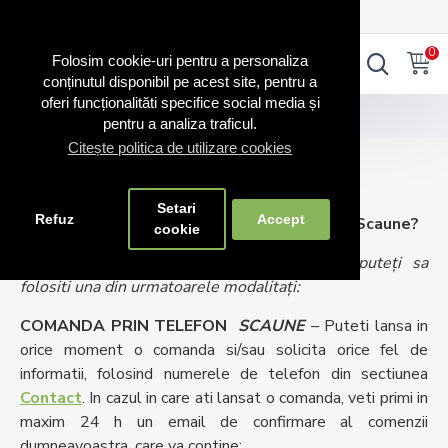
0720.865.728
INTRA IN CONT
CONT NOU
0
0
Folosim cookie-uri pentru a personaliza
conținutul disponibil pe acest site, pentru a
oferi funcționalităti specifice social media și
Comanda scaune?
pentru a analiza traficul.
Citește politica de utilizare cookies
Comanda scaune?
Setari
Refuz
Accept
Cum comand din magazinul online Comenzi-Scaune?
cookie
Pentru a cumpara scaunul/scaunele dorite puteți sa
folositi una din urmatoarele modalitați:
COMANDA PRIN TELEFON
SCAUNE
– Puteti lansa in
orice moment o comanda si/sau solicita orice fel de
informatii, folosind numerele de telefon din sectiunea
Contact
. In cazul in care ati lansat o comanda, veti primi in
maxim 24 h un email de confirmare al comenzii
dumneavoastra, care va contine: