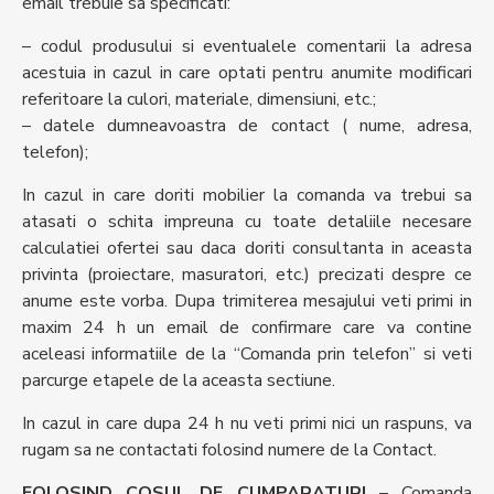
email trebuie sa specificati:
– codul produsului si eventualele comentarii la adresa
acestuia in cazul in care optati pentru anumite modificari
referitoare la culori, materiale, dimensiuni, etc.;
– datele dumneavoastra de contact ( nume, adresa,
telefon);
In cazul in care doriti mobilier la comanda va trebui sa
atasati o schita impreuna cu toate detaliile necesare
calculatiei ofertei sau daca doriti consultanta in aceasta
privinta (proiectare, masuratori, etc.) precizati despre ce
anume este vorba. Dupa trimiterea mesajului veti primi in
maxim 24 h un email de confirmare care va contine
aceleasi informatiile de la “Comanda prin telefon” si veti
parcurge etapele de la aceasta sectiune.
In cazul in care dupa 24 h nu veti primi nici un raspuns, va
rugam sa ne contactati folosind numere de la Contact.
FOLOSIND COSUL DE CUMPARATURI
– Comanda