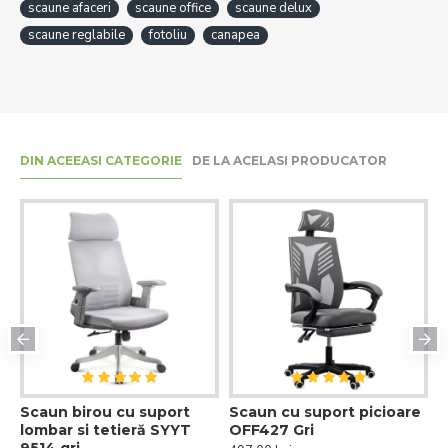
scaune afaceri
scaune office
scaune delux
scaune reglabile
fotoliu
canapea
DIN ACEEASI CATEGORIE
DE LA ACELASI PRODUCATOR
Scaun birou cu suport
Scaun cu suport picioare
S
lombar si tetieră SYYT
OFF427 Gri
p