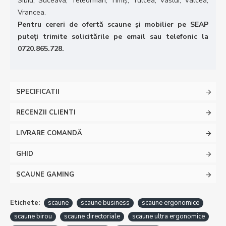
Sibiu, Suceava, Teleorman, Timiș, Tulcea, Vaslui, Vâlcea,
Vrancea.
Pentru cereri de ofertă scaune și mobilier pe SEAP
puteți trimite solicitările pe email sau telefonic la
0720.865.728.
SPECIFICATII
RECENZII CLIENTI
LIVRARE COMANDĂ
GHID
SCAUNE GAMING
Etichete:
scaune
scaune business
scaune ergonomice
scaune birou
scaune directoriale
scaune ultra ergonomice