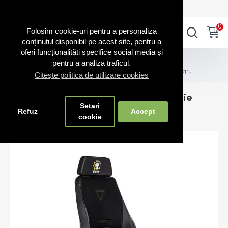
0720.865.728
INTRA IN CONT
CONT NOU
0
0
Folosim cookie-uri pentru a personaliza
conținutul disponibil pe acest site, pentru a
oferi funcționalităti specifice social media și
Scaune gaming
pentru a analiza traficul.
Scaun de gaming si birou construcție robusta, Vertex negru
Citește politica de utilizare cookies
Scaun de gaming si birou construcție
Setari
robusta, Vertex negru
Refuz
Accept
cookie