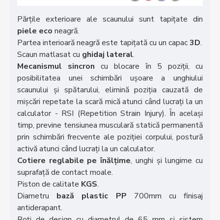
Părțile exterioare ale scaunului sunt tapițate din
piele eco
neagră.
Partea interioară neagră este tapițată cu un capac
3D
.
Scaun matlasat cu
ghidaj lateral
.
Mecanismul sincron
cu blocare în 5 poziții, cu
posibilitatea unei schimbări ușoare a unghiului
scaunului și spătarului, elimină poziția cauzată de
mișcări repetate la scară mică atunci când lucrați la un
calculator - RSI (Repetition Strain Injury). În același
timp, previne tensiunea musculară statică permanentă
prin schimbări frecvente ale poziției corpului, postură
activă atunci când lucrați la un calculator.
Cotiere reglabile pe înălțime
, unghi și lungime cu
suprafață de contact moale.
Piston de calitate
KGS
.
Diametru
bază plastic PP
700mm cu finisaj
antiderapant.
Roți de design cu diametrul de 65 mm și sistem