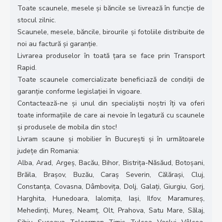
Toate scaunele, mesele și băncile se livrează în funcție de
stocul zilnic.
Scaunele, mesele, băncile, birourile și fotoliile distribuite de
noi au factură și garanție.
Livrarea produselor în toată țara se face prin Transport
Rapid.
Toate scaunele comercializate beneficiază de condiții de
garanție conforme legislației în vigoare.
Contactează-ne și unul din specialiștii noștri îți va oferi
toate informațiile de care ai nevoie în legatură cu scaunele
și produsele de mobila din stoc!
Livram scaune și mobilier în București și în următoarele
județe din Romania:
Alba, Arad, Argeș, Bacău, Bihor, Bistrița-Năsăud, Botoșani,
Brăila, Brașov, Buzău, Caraș Severin, Călărași, Cluj,
Constanța, Covasna, Dâmbovița, Dolj, Galați, Giurgiu, Gorj,
Harghita, Hunedoara, Ialomița, Iași, Ilfov, Maramureș,
Mehedinți, Mureș, Neamț, Olt, Prahova, Satu Mare, Sălaj,