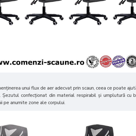
nținerea unui flux de aer adecvat prin scaun, ceea ce poate ajută la
i. Șezutul confecționat din material respirabil și umplutură cu 
ii pe anumite zone ale corpului.