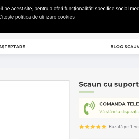
COMENZI TELEFONICE: 0720.865.728
 pe acest site, pentru a oferi funcționalităti specifice social med
Citește politica de utilizare cookies
C
In
 AȘTEPTARE
BLOG SCAU
Scaun cu suport
COMANDA TELE
Vă stăm la dispoziți
Bazată pe 1 no