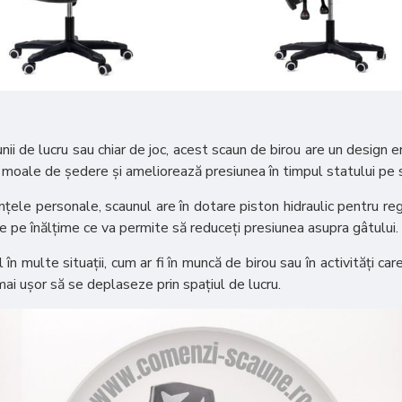
nii de lucru sau chiar de joc, acest scaun de birou are un design e
 moale de ședere și ameliorează presiunea în timpul statului pe 
ințele personale, scaunul are în dotare piston hidraulic pentru reg
bile pe înălțime ce va permite să reduceți presiunea asupra gâtului.
n multe situații, cum ar fi în muncă de birou sau în activități car
mai ușor să se deplaseze prin spațiul de lucru.