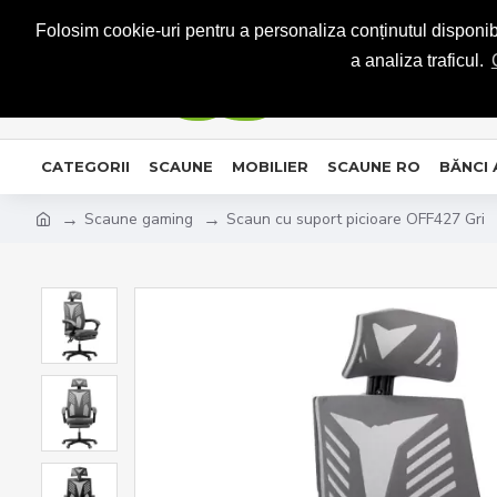
CONTACT
Folosim cookie-uri pentru a personaliza conținutul disponibil
a analiza traficul.
CATEGORII
SCAUNE
MOBILIER
SCAUNE RO
BĂNCI
Scaune gaming
Scaun cu suport picioare OFF427 Gri