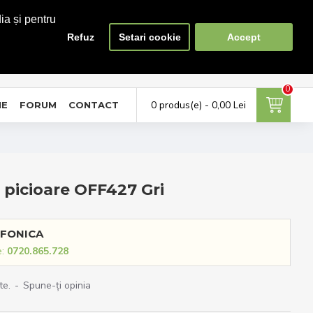
ia și pentru
Refuz
Setari cookie
Accept
0
0
ontul meu
Favorite
Compara
tra in cont / Cont nou
Adauga la favorite
Lista produse de comparat
0
0 produs(e) - 0,00 Lei
NE
FORUM
CONTACT
 picioare OFF427 Gri
FONICA
e:
0720.865.728
te.
-
Spune-ţi opinia