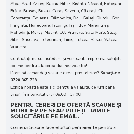
Alba, Arad, Argeș, Bacau, Bihor, Bistrița-Năsaud, Botoșani,
Brăila, Brașov, Buzau, Caraș Severin, Călarași, Cluj,
Constanța, Covasna, Dâmbovița, Dolj, Galați, Giurgiu, Gorj,
Harghita, Hunedoara, Ialomița, Iași, Ilfov, Maramureș,
Mehedinți, Mureș, Neamț, Olt, Prahova, Satu Mare, Sălaj,
Sibiu, Suceava, Teleorman, Timiș, Tulcea, Vaslui, Valcea,
Vrancea.
Contactați-ne cu încredere și vom cauta împreuna soluțiile
optime pentru afacerea dumneavoastra!
Doriţi să comandaţi scaune direct prin telefon?
Sunaţi-ne
0720.865.728
Echipa noastră este aici pentru a vă ajuta, de luni până
vineri, în intervalul orar 09:00 - 17:00!
PENTRU CERERI DE OFERTĂ SCAUNE ȘI
MOBILIER PE SEAP PUTEȚI TRIMITE
SOLICITĂRILE PE EMAIL.
Comenzi Scaune face eforturi permanente pentru a