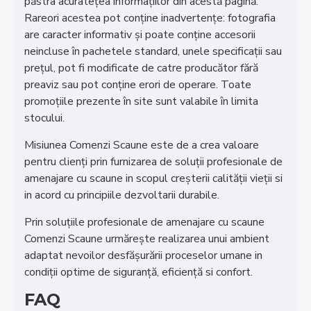
păstra acurateţea informaţiilor din acestă pagină.
Rareori acestea pot conţine inadvertenţe: fotografia
are caracter informativ şi poate conţine accesorii
neincluse în pachetele standard, unele specificaţii sau
preţul, pot fi modificate de catre producător fără
preaviz sau pot conţine erori de operare. Toate
promoţiile prezente în site sunt valabile în limita
stocului.
Misiunea Comenzi Scaune este de a crea valoare
pentru clienţi prin furnizarea de soluţii profesionale de
amenajare cu scaune in scopul creşterii calităţii vieţii si
in acord cu principiile dezvoltarii durabile.
Prin soluţiile profesionale de amenajare cu scaune
Comenzi Scaune urmăreşte realizarea unui ambient
adaptat nevoilor desfăşurării proceselor umane in
condiţii optime de siguranţă, eficienţă si confort.
FAQ