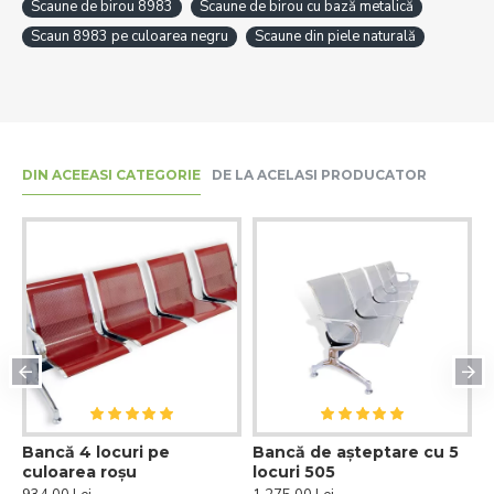
Scaune de birou 8983
Scaune de birou cu bază metalică
Scaun 8983 pe culoarea negru
Scaune din piele naturală
DIN ACEEASI CATEGORIE
DE LA ACELASI PRODUCATOR
Bancă 4 locuri pe
Bancă de așteptare cu 5
B
culoarea roșu
locuri 505
p