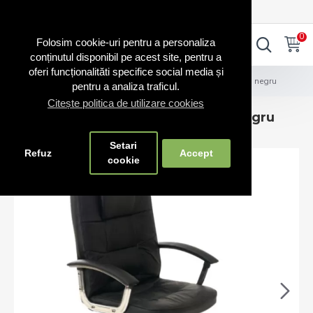
0720.865.728
INTRA IN CONT
CONT NOU
0
0
Folosim cookie-uri pentru a personaliza
conținutul disponibil pe acest site, pentru a
oferi funcționalităti specifice social media și
Scaune și bănci
Scaun de birou 8983 pe culoarea negru
pentru a analiza traficul.
Citește politica de utilizare cookies
Scaun de birou 8983 pe culoarea negru
Setari
Refuz
Accept
cookie