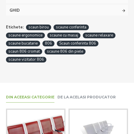
GHID
Etichete:
scaun birou
scaune conferinta
scaune ergonomice
scaune cu masaj
scaune relaxare
scaune bucatarie
806
Scaun conferinta 806
scaun 806 cromat
scaune 806 din piele
scaune vizitator 806
DIN ACEEASI CATEGORIE
DE LA ACELASI PRODUCATOR