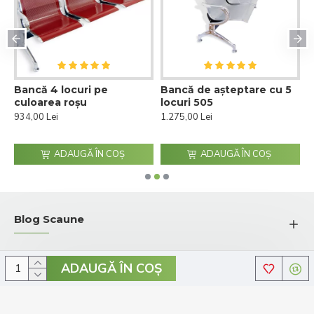
Bancă 4 locuri pe
Bancă de așteptare cu 5
B
culoarea roșu
locuri 505
p
934,00 Lei
1.275,00 Lei
9
ADAUGĂ ÎN COŞ
ADAUGĂ ÎN COŞ
Blog Scaune
ADAUGĂ ÎN COŞ
© 2026 Comenzi-Scaune.ro - Toate drepturile rezervate