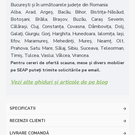
București și în următoarele județe din Romania:
Alba, Arad, Argeș, Bacău, Bihor, Bistrița-Năsăud,
Botoșani, Brăila, Brașov, Buzău, Caraș Severin,
Călărași, Cluj, Constanța, Covasna, Dâmbovița, Dolj,
Galați, Giurgiu, Gorj, Harghita, Hunedoara, Ialomița, Iași,
Ilfov, Maramureș, Mehedinți, Mureș, Neamț, Olt,
Prahova, Satu Mare, Sălaj, Sibiu, Suceava, Teleorman,
Timiș, Tulcea, Vaslui, Vâlcea, Vrancea.
Pentru cereri de ofertă scaune, mese și divers mobilier
pe SEAP puteți trimite solicitările pe email.
Vezi alte ghiduri și articole de pe blog
SPECIFICATII
RECENZII CLIENTI
LIVRARE COMANDĂ