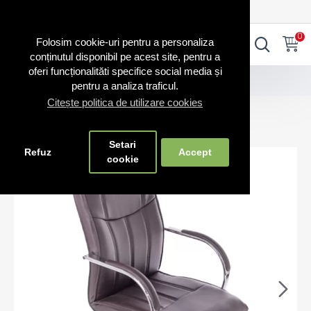
0720.865.728
INTRA IN CONT
CONT NOU
0
0
Folosim cookie-uri pentru a personaliza
conținutul disponibil pe acest site, pentru a
oferi funcționalităti specifice social media și
Scaune și bănci
Scaune conferinta 806
pentru a analiza traficul.
Citește politica de utilizare cookies
Scaune conferinta 806
Setari
Refuz
Accept
cookie