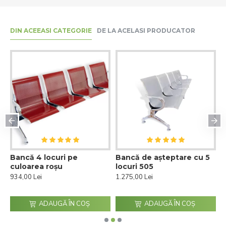
DIN ACEEASI CATEGORIE
DE LA ACELASI PRODUCATOR
Bancă 4 locuri pe
Bancă de așteptare cu 5
B
culoarea roșu
locuri 505
p
934,00 Lei
1.275,00 Lei
9
ADAUGĂ ÎN COŞ
ADAUGĂ ÎN COŞ