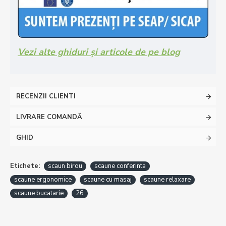
Vezi alte ghiduri și articole de pe blog
RECENZII CLIENTI
LIVRARE COMANDĂ
GHID
Etichete:
scaun birou
scaune conferinta
scaune ergonomice
scaune cu masaj
scaune relaxare
scaune bucatarie
26