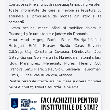
Contactează-ne și unul din specialiștii noștri îți va oferi
toate informațiile de care ai nevoie în legatură cu
scaunele și produsele de mobila din stoc și la
comandă!
Livram scaune, mese, bănci și mobilier divers în
București și în următoarele județe din Romania:
Alba, Arad, Argeș, Bacău, Bihor, Bistrița-Năsăud,
Botoșani, Brăila, Brașov, Buzău, Caraș Severin,
Călărași, Cluj, Constanța, Covasna, Dâmbovița, Dolj,
Galați, Giurgiu, Gorj, Harghita, Hunedoara, Ialomița, Iași,
Ilfov, Maramureș, Mehedinți, Mureș, Neamț, Olt,
Prahova, Satu Mare, Sălaj, Sibiu, Suceava, Teleorman,
Timiș, Tulcea, Vaslui, Vâlcea, Vrancea.
Pentru cereri de ofertă scaune, mese și divers mobilier
pe SEAP puteți trimite solicitările pe email.