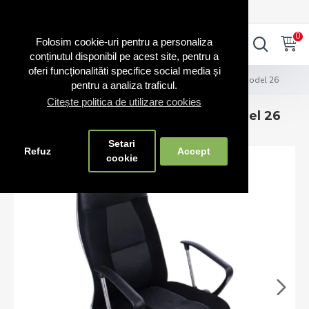
0720.865.728
INTRA IN CONT
CONT NOU
0
0
Folosim cookie-uri pentru a personaliza
conținutul disponibil pe acest site, pentru a
oferi funcționalităti specifice social media și
Scaune și bănci
Scaun ergonomic pentru birou model 26
pentru a analiza traficul.
Citește politica de utilizare cookies
Scaun ergonomic pentru birou model 26
Setari
Refuz
Accept
cookie