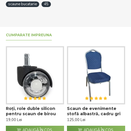
scaune bucatarie
45
CUMPARATE IMPREUNA
Roți, role duble silicon
Scaun de evenimente
pentru scaun de birou
stofă albastră, cadru gri
19,00 Lei
125,00 Lei
ADAUGĂ ÎN COŞ
ADAUGĂ ÎN COŞ