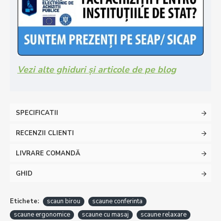
Vezi alte ghiduri și articole de pe blog
SPECIFICATII
RECENZII CLIENTI
LIVRARE COMANDĂ
GHID
Etichete:
scaun birou
scaune conferinta
scaune ergonomice
scaune cu masaj
scaune relaxare