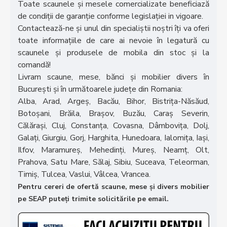
Toate scaunele și mesele comercializate beneficiază
de condiții de garanție conforme legislației in vigoare.
Contactează-ne și unul din specialiștii noștri îți va oferi
toate informațiile de care ai nevoie în legatură cu
scaunele și produsele de mobila din stoc și la
comandă!
Livram scaune, mese, bănci și mobilier divers în
București și în următoarele județe din Romania:
Alba, Arad, Argeș, Bacău, Bihor, Bistrița-Năsăud,
Botoșani, Brăila, Brașov, Buzău, Caraș Severin,
Călărași, Cluj, Constanța, Covasna, Dâmbovița, Dolj,
Galați, Giurgiu, Gorj, Harghita, Hunedoara, Ialomița, Iași,
Ilfov, Maramureș, Mehedinți, Mureș, Neamț, Olt,
Prahova, Satu Mare, Sălaj, Sibiu, Suceava, Teleorman,
Timiș, Tulcea, Vaslui, Vâlcea, Vrancea.
Pentru cereri de ofertă scaune, mese și divers mobilier
pe SEAP puteți trimite solicitările pe email.