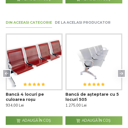
DIN ACEEASI CATEGORIE
DE LA ACELASI PRODUCATOR
Bancă 4 locuri pe
Bancă de așteptare cu 5
B
culoarea roșu
locuri 505
p
934,00 Lei
1.275,00 Lei
9
ADAUGĂ ÎN COŞ
ADAUGĂ ÎN COŞ