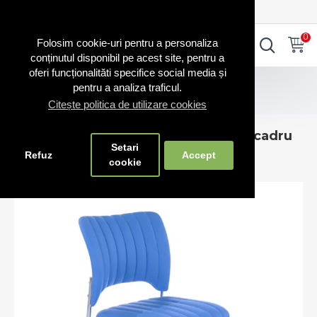
0720.865.728
INTRA IN CONT
CONT NOU
0
0
Folosim cookie-uri pentru a personaliza
conținutul disponibil pe acest site, pentru a
oferi funcționalităti specifice social media și
Scaune și bănci
pentru a analiza traficul.
Scaun așteptare cu șezut moale pe cadru cromat 45
Citește politica de utilizare cookies
Scaun așteptare cu șezut moale pe cadru
Setari
cromat 45
Refuz
Accept
cookie