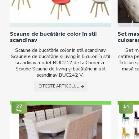
Scaune de bucătărie color în stil
Set mas
scandinav
culoare
Scaune de bucătărie color în stil scandinav
Set ma
Scaunele de bucătărie și living în 5 culori în stil
catifea p
scandinav model BUC242 de la Comenzi-
într-un s
Scaune Scaune de living și bucătărie în stil
masă cu
scandinav BUC242 V..
CITESTE ARTICOLUL
27
14
Sep
Jun