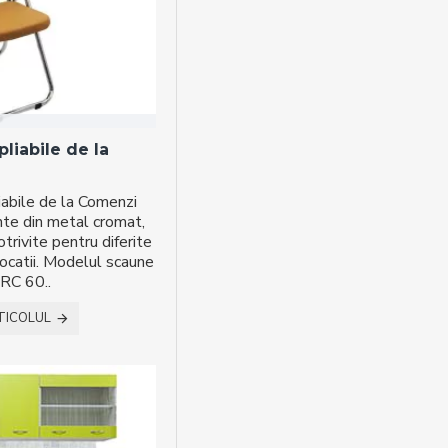
liabile de la
iabile de la Comenzi
te din metal cromat,
ivite pentru diferite
locatii. Modelul scaune
RC 60..
TICOLUL