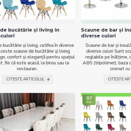
e bucătărie și living în
Scaune de bar și in
culori
diverse culori
bucătărie și living, catifea în diverse
Scaune de bar și insu
Aceste scaune de bucătărie și living
diverse culori Sunt sc
gn, confort și eleganță pentru spațiul
reglabile pe înălțime, 
t, fie că este acasă, la birou sau la
ABS (tripolimer), baza d
restauran..
cromat cu g
CITESTE ARTICOLUL
CITESTE AR
07
Oct