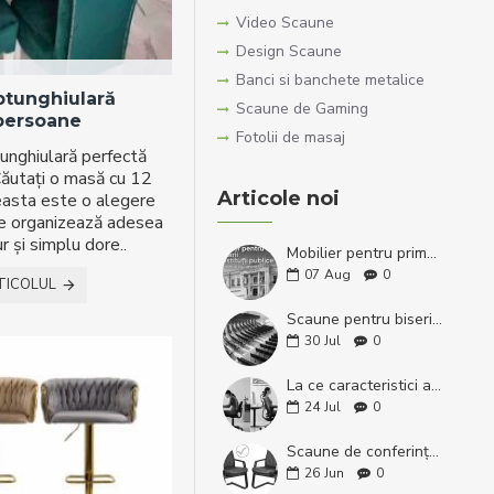
Video Scaune
Design Scaune
Banci si banchete metalice
ptunghiulară
Scaune de Gaming
 persoane
Fotolii de masaj
unghiulară perfectă
ăutați o masă cu 12
Articole noi
easta este o alegere
re organizează adesea
 și simplu dore..
Mobilier pentru primării și instituții publice – Ghid complet de selecție și calitate
07
Aug
0
TICOLUL
Scaune pentru biserici și săli de conferință – modele tapițate în diverse culori
30
Jul
0
La ce caracteristici ar trebui să fii atent atunci când cumperi un scaun de birou?
24
Jul
0
Scaune de conferință și vizitator 5950-S pe cadru din lemn wenge – fabricate în România
26
Jun
0