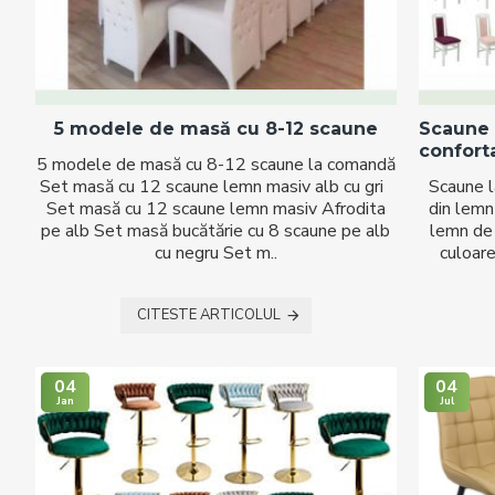
5 modele de masă cu 8-12 scaune
Scaune 
confort
5 modele de masă cu 8-12 scaune la comandă
Set masă cu 12 scaune lemn masiv alb cu gri
Scaune l
Set masă cu 12 scaune lemn masiv Afrodita
din lemn
pe alb Set masă bucătărie cu 8 scaune pe alb
lemn de 
cu negru Set m..
culoare
CITESTE ARTICOLUL
04
04
Jan
Jul