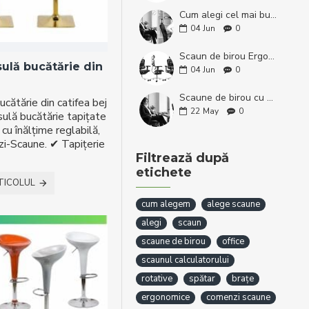
Cum alegi cel mai bun scaun de birou? Ghid complet
04
Jun
0
Scaun de birou Ergohuman 2 Ultra Black – ergonomie premium și confort superior
sulă bucătărie din
04
Jun
0
Scaune de birou cu suport pentru picioare retractabil – confort premium
ucătărie din catifea bej
22
May
0
nsulă bucătărie tapițate
 cu înălțime reglabilă,
zi-Scaune. ✔ Tapițerie
.
Filtrează după
etichete
TICOLUL
cum alegem
alege scaune
alegi
scaun
scaune de birou
office
scaunul calculatorului
rotative
spătar
brațe
ergonomice
comenzi scaune