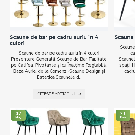
Scaune de bar pe cadru auriu în 4
Scaune 
culori
Scaune 
Scaune de bar pe cadru auriu în 4 culori
c
Prezentare Generală: Scaune de Bar Tapițate
Scaunel
pe Catifea, Pivotante și cu Înălțime Reglabilă,
spații 
Baza Aurie, de la Comenzi-Scaune Design și
cadru
Estetică Scaunele d..
CITESTE ARTICOLUL
02
21
May
Feb