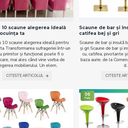
 10 scaune alegerea ideală
Scaune de bar și in
ocuința ta
catifea bej și gri
 10 scaune alegerea ideală pentru
Scaune de bar și insulă b
 ta Transformarea sufrageriei într-un
și gri Scaune de bar și i
u primitor și funcțional poate fi o
cu, catifea, pivotante și
care, mai ales când vine vorba de
baza aurie, de la Comen
egerea mobilierului. Un elem..
d.
CITESTE ARTICOLUL
CITESTE AR
06
Feb