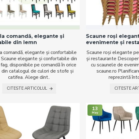
la comandă, elegante și
Scaune roși elegant
abile din lemn
evenimente și rest
a comandă, elegante și confortabile
Scaune roși elegante pe
 Scaune elegante și confortabile din
și restaurante Descoperă
fag, disponibile pe comandă în orice
cu scaunele de eveni
 din catalogul de culori de stofe și
scaune.ro Planifica
catifea. Alege dint..
reprezintă înt
CITESTE ARTICOLUL
CITESTE AR
13
May