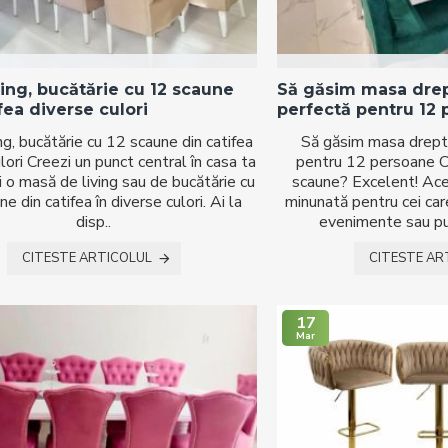
ing, bucătărie cu 12 scaune
Să găsim masa dre
fea diverse culori
perfectă pentru 12
ng, bucătărie cu 12 scaune din catifea
Să găsim masa drept
lori Creezi un punct central în casa ta
pentru 12 persoane C
i o masă de living sau de bucătărie cu
scaune? Excelent! Ac
e din catifea în diverse culori. Ai la
minunată pentru cei ca
disp..
evenimente sau pur
CITESTE ARTICOLUL
CITESTE AR
17
Mar