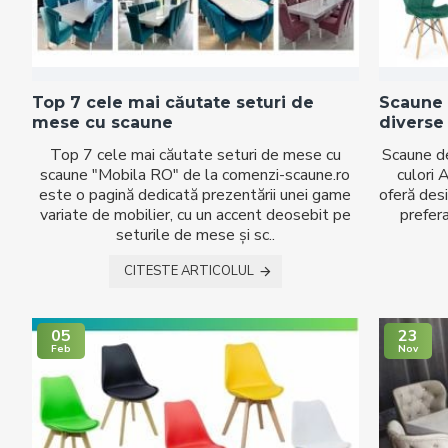
Top 7 cele mai căutate seturi de
Scaune d
mese cu scaune
diverse 
Top 7 cele mai căutate seturi de mese cu
Scaune de 
scaune "Mobila RO" de la comenzi-scaune.ro
culori 
este o pagină dedicată prezentării unei game
oferă desi
variate de mobilier, cu un accent deosebit pe
prefera
seturile de mese și sc..
CITESTE ARTICOLUL
05
23
Feb
Nov