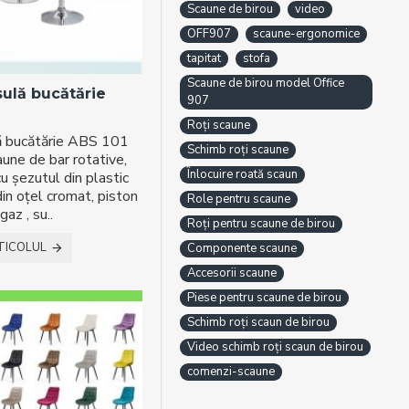
Scaune de birou
video
OFF907
scaune-ergonomice
tapitat
stofa
Scaune de birou model Office
sulă bucătărie
907
Roți scaune
lă bucătărie ABS 101
Schimb roți scaune
aune de bar rotative,
Înlocuire roată scaun
cu șezutul din plastic
in oțel cromat, piston
Role pentru scaune
az , su..
Roți pentru scaune de birou
TICOLUL
Componente scaune
Accesorii scaune
Piese pentru scaune de birou
Schimb roți scaun de birou
Video schimb roți scaun de birou
comenzi-scaune