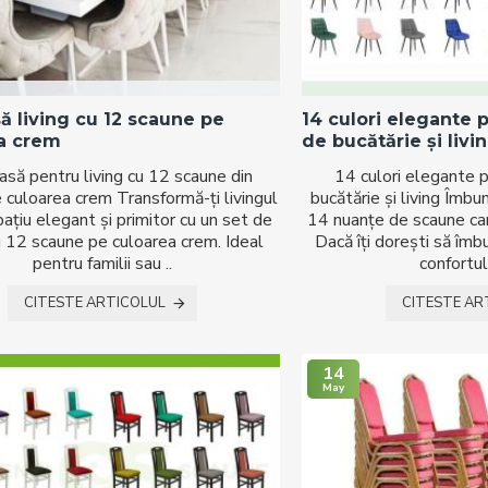
ă living cu 12 scaune pe
14 culori elegante 
a crem
de bucătărie și livi
să pentru living cu 12 scaune din
14 culori elegante 
e culoarea crem Transformă-ți livingul
bucătărie și living Îmbu
pațiu elegant și primitor cu un set de
14 nuanțe de scaune car
 12 scaune pe culoarea crem. Ideal
Dacă îți dorești să îmb
pentru familii sau ..
confortul 
CITESTE ARTICOLUL
CITESTE AR
14
May