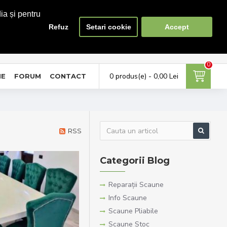
ia și pentru
Refuz
Setari cookie
Accept
0
0
ontul meu
Favorite
Compara
tra in cont / Cont nou
Adauga la favorite
Lista produse de comparat
0
0 produs(e) - 0,00 Lei
NE
FORUM
CONTACT
RSS
Categorii Blog
Reparații Scaune
Info Scaune
Scaune Pliabile
Scaune Stoc