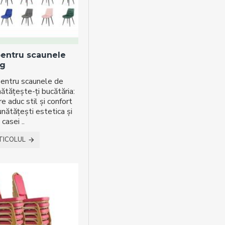
pentru scaunele
ng
pentru scaunele de
nătățește-ți bucătăria:
e aduc stil și confort
unătățești estetica și
casei ..
TICOLUL