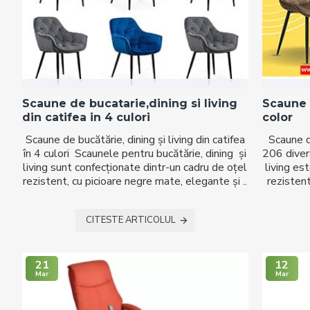
Scaune de bucatarie,dining si living
Scaune 
din catifea in 4 culori
color
Scaune de bucătărie, dining și living din catifea
Scaune d
în 4 culori Scaunele pentru bucătărie, dining și
206 diver
living sunt confecționate dintr-un cadru de oțel
living es
rezistent, cu picioare negre mate, elegante și ..
rezisten
CITESTE ARTICOLUL
21
12
Mar
Mar