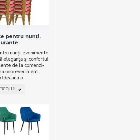
e pentru nunți,
aurante
ntru nunți, evenimente
 eleganța și confortul
mente de la comenzi-
rea unui eveniment
otdeauna o ..
TICOLUL