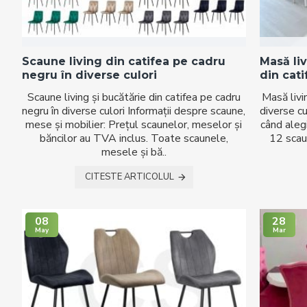
Scaune living din catifea pe cadru
Masă liv
negru în diverse culori
din cati
Scaune living și bucătărie din catifea pe cadru
Masă livi
negru în diverse culori Informații despre scaune,
diverse cu
mese și mobilier: Prețul scaunelor, meselor și
când aleg
băncilor au TVA inclus. Toate scaunele,
12 scaun
mesele și bă..
CITESTE ARTICOLUL
08
28
May
Mar