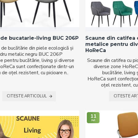
de bucatarie-living BUC 206P
Scaune din catifea 
metalice pentru di
de bucătărie din piele ecologică și
HoReCa
adru metalic negru BUC 206P
e pentru bucătărie, living și diverse
Scaune din catifea cu pi
HoReCa sunt confecționate dintr-un
diverse zone HoReC
 de oțel rezistent, cu picioare n..
bucătărie, living 
HoReCa sunt confecțion
oțel rezistent, cu
CITESTE ARTICOLUL
CITESTE AR
11
Jul