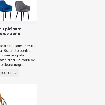
cu picioare
verse zone
cioare metalice pentru
a Scaunele pentru
și diverse spații
ate dintr-un cadru de
 picioare negre..
TICOLUL