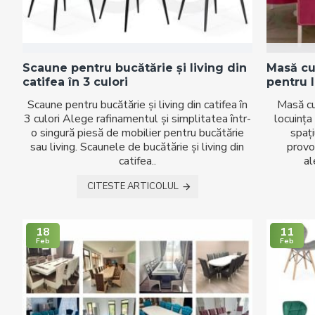
Scaune pentru bucătărie și living din
Masă cu
catifea în 3 culori
pentru l
Scaune pentru bucătărie și living din catifea în
Masă cu
3 culori Alege rafinamentul și simplitatea într-
locuința
o singură piesă de mobilier pentru bucătărie
spați
sau living. Scaunele de bucătărie și living din
provo
catifea..
al
CITESTE ARTICOLUL
18
11
Feb
Feb