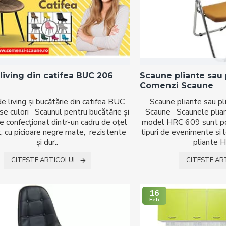
living din catifea BUC 206
Scaune pliante sau p
Comenzi Scaune
e living și bucătărie din catifea BUC
Scaune pliante sau pl
se culori Scaunul pentru bucătărie și
Scaune Scaunele plian
te confecționat dintr-un cadru de oțel
model HRC 609 sunt potr
t, cu picioare negre mate, rezistente
tipuri de evenimente si 
și dur..
pliante H
CITESTE ARTICOLUL
CITESTE AR
16
Feb