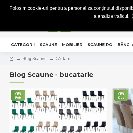
CONTACT
Folosim cookie-uri pentru a personaliza conținutul disponibil
a analiza traficul.
CATEGORII
SCAUNE
MOBILIER
SCAUNE RO
BĂNCI
Blog Scaune
Căutare
Blog Scaune - bucatarie
05
05
Feb
Dec