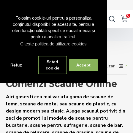
0720.865.728
INTRA IN CONT
CONT NOU
0
0
Folosim cookie-uri pentru a personaliza
conținutul disponibil pe acest site, pentru a
oferi funcționalităti specifice social media și
Blog Scaune
Comenzi scaune
pentru a analiza traficul.
Citește politica de utilizare cookies
Comenzi scaune
Setari
Refuz
Accept
Comenzi Scaune
0 Comentarii
6977 Vizualizari
Info
cookie
Comenzi Scaune Online
Aici gasesti cea mai variata gama de scaune de
lemn, scaune de metal sau scaune de plastic, cu
design modern sau clasic. Alege scaunul potrivit din
zeci de promotii si modele de scaune pentru
bucatarie, scaune pentru sufragerie, scaune de bar,
scaune de relaxare, scaune de gradina, scaune de