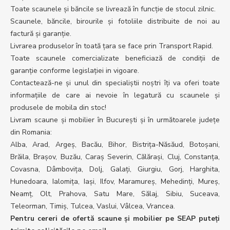
Toate scaunele și băncile se livrează în funcție de stocul zilnic.
Scaunele, băncile, birourile și fotoliile distribuite de noi au
factură și garanție.
Livrarea produselor în toată țara se face prin Transport Rapid.
Toate scaunele comercializate beneficiază de condiții de
garanție conforme legislației in vigoare.
Contactează-ne și unul din specialiștii noștri îți va oferi toate
informațiile de care ai nevoie în legatură cu scaunele și
produsele de mobila din stoc!
Livram scaune și mobilier în București și în următoarele județe
din Romania:
Alba, Arad, Argeș, Bacău, Bihor, Bistrița-Năsăud, Botoșani,
Brăila, Brașov, Buzău, Caraș Severin, Călărași, Cluj, Constanța,
Covasna, Dâmbovița, Dolj, Galați, Giurgiu, Gorj, Harghita,
Hunedoara, Ialomița, Iași, Ilfov, Maramureș, Mehedinți, Mureș,
Neamț, Olt, Prahova, Satu Mare, Sălaj, Sibiu, Suceava,
Teleorman, Timiș, Tulcea, Vaslui, Vâlcea, Vrancea.
Pentru cereri de ofertă scaune și mobilier pe SEAP puteți