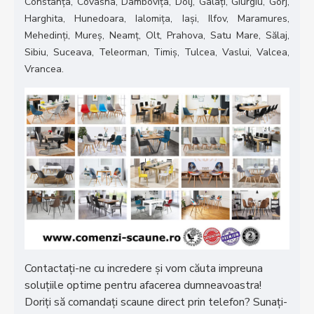
Constanța, Covasna, Dambovița, Dolj, Galați, Giurgiu, Gorj,
Harghita, Hunedoara, Ialomița, Iași, Ilfov, Maramures,
Mehedinți, Mureș, Neamț, Olt, Prahova, Satu Mare, Sălaj,
Sibiu, Suceava, Teleorman, Timiș, Tulcea, Vaslui, Valcea,
Vrancea.
Contactați-ne cu incredere și vom căuta impreuna
soluțiile optime pentru afacerea dumneavoastra!
Doriţi să comandaţi scaune direct prin telefon? Sunaţi-