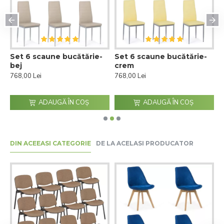
Set 6 scaune bucătărie-
Set 6 scaune bucătărie-
S
bej
crem
p
768,00 Lei
768,00 Lei
7
ADAUGĂ ÎN COŞ
ADAUGĂ ÎN COŞ
DIN ACEEASI CATEGORIE
DE LA ACELASI PRODUCATOR