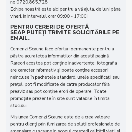
ne 0720.865.728
Echipa noastră este aici pentru a vă ajuta, de luni până
vineri, în intervalul orar 09:00 - 17:00!
PENTRU CERERI DE OFERTĂ
SEAP PUTEȚI TRIMITE SOLICITĂRILE PE
EMAIL.
Comenzi Scaune face eforturi permanente pentru a
păstra acurateţea informaţiilor din acestă pagină.
Rareori acestea pot conţine inadvertenţe: fotografia
are caracter informativ şi poate conţine accesorii
neincluse în pachetele standard, unele specificaţii sau
preţul, pot fi modificate de catre producător fără
preaviz sau pot conţine erori de operare. Toate
promoţiile prezente în site sunt valabile în limita
stocului.
Misiunea Comenzi Scaune este de a crea valoare
pentru clienţi prin furnizarea de soluţii profesionale de
amenajare cu scaune in scopul creşterii calităţii vieţii si