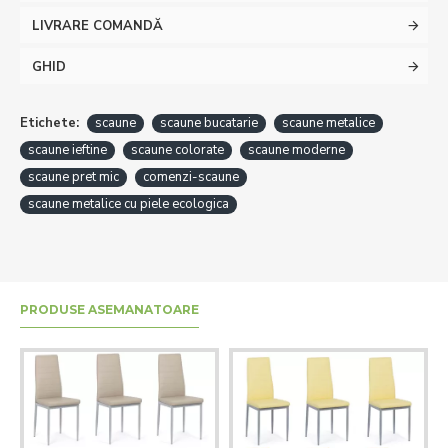
LIVRARE COMANDĂ
GHID
Etichete:
scaune
scaune bucatarie
scaune metalice
scaune ieftine
scaune colorate
scaune moderne
scaune pret mic
comenzi-scaune
scaune metalice cu piele ecologica
PRODUSE ASEMANATOARE