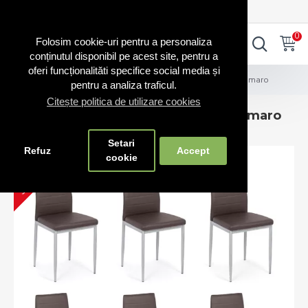
0720.865.728
INTRA IN CONT
CONT NOU
0
0
Folosim cookie-uri pentru a personaliza
conținutul disponibil pe acest site, pentru a
oferi funcționalităti specifice social media și
Seturi scaune
Set 6 scaune bucătărie pe culoarea maro
pentru a analiza traficul.
Citește politica de utilizare cookies
Set 6 scaune bucătărie pe culoarea maro
Setari
Refuz
Accept
STOC EPUIZAT
cookie