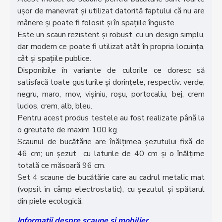
ușor de manevrat și utilizat datorită faptului că nu are
mânere și poate fi folosit și în spațiile înguste.
Este un scaun rezistent și robust, cu un design simplu,
dar modern ce poate fi utilizat atât în propria locuința,
cât și spațiile publice.
Disponibile în variante de culorile ce doresc să
satisfacă toate gusturile și dorințele, respectiv: verde,
negru, maro, mov, vișiniu, roșu, portocaliu, bej, crem
lucios, crem, alb, bleu.
Pentru acest produs testele au fost realizate până la
o greutate de maxim 100 kg.
Scaunul de bucătărie are înălțimea șezutului fixă de
46 cm; un șezut cu laturile de 40 cm și o înălțime
totală ce măsoară 96 cm.
Set 4 scaune de bucătărie care au cadrul metalic mat
(vopsit în câmp electrostatic), cu șezutul și spătarul
din piele ecologică.
Informații despre scaune și mobilier