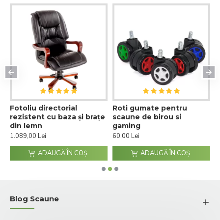
Fotoliu directorial
Roti gumate pentru
S
rezistent cu baza și brațe
scaune de birou si
m
din lemn
gaming
a
1.089,00 Lei
60,00 Lei
7
ADAUGĂ ÎN COŞ
ADAUGĂ ÎN COŞ
Blog Scaune