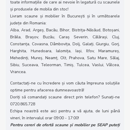
toate informațiile de care ai nevoie în legatură cu scaunele
și produsele de mobila din stoc!
Livram scaune și mobilier în București și în următoarele
județe din Romania:
Alba, Arad, Argeș, Bacău, Bihor, Bistrița-Năsăud, Botoșani,
Brăila, Brașov, Buzău, Caraș Severin, Călărași, Cluj,
Constanța, Covasna, Dâmbovița, Dolj, Galați, Giurgiu, Gorj,
Harghita, Hunedoara, Ialomița, Iași, Ilfov, Maramureș,
Mehedinți, Mureș, Neamț, Olt, Prahova, Satu Mare, Sălaj,
Sibiu, Suceava, Teleorman, Timiș, Tulcea, Vaslui, Vâlcea,
Vrancea.
Contactați-ne cu încredere și vom căuta împreuna soluțiile
optime pentru afacerea dumneavoastră!
Doriți să comandați scaune direct prin telefon? Sunați-ne
0720.865.728
Echipa noastră este aici pentru a vă ajuta, de luni până
vineri, în intervalul orar 09:00 - 17:00!
Pentru cereri de ofertă scaune și mobilier pe SEAP puteți