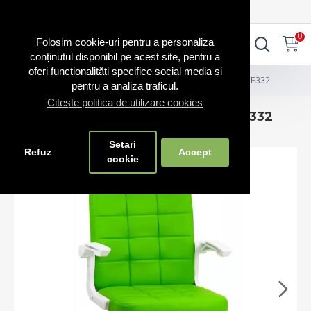
0720.865.728
INTRA IN CONT
CONT NOU
0
0
Folosim cookie-uri pentru a personaliza
conținutul disponibil pe acest site, pentru a
oferi funcționalităti specifice social media și
Scaune birou
Scaun birou cu brațe rabatabile OFF332
pentru a analiza traficul.
Citește politica de utilizare cookies
Scaun birou cu brațe rabatabile OFF332
Setari
Refuz
Accept
cookie