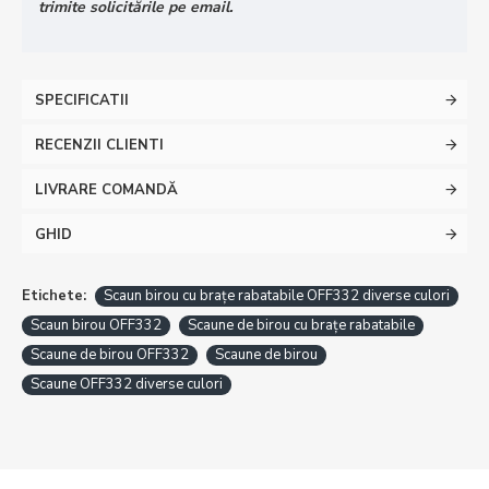
trimite solicitările pe email.
SPECIFICATII
RECENZII CLIENTI
LIVRARE COMANDĂ
GHID
Etichete:
Scaun birou cu brațe rabatabile OFF332 diverse culori
Scaun birou OFF332
Scaune de birou cu brațe rabatabile
Scaune de birou OFF332
Scaune de birou
Scaune OFF332 diverse culori