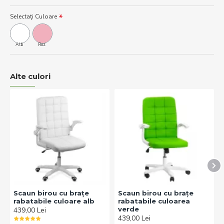
Selectați Culoare
Alb
Roz
Alte culori
Scaun birou cu brațe
Scaun birou cu brațe
rabatabile culoare alb
rabatabile culoarea
verde
439,00 Lei
439,00 Lei