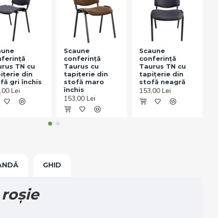
aune
Scaune
Scaune
ferință
conferință
conferință
rus TN cu
Taurus cu
Taurus TN cu
t
ițerie din
tapițerie din
tapițerie din
fă gri închis
stofă maro
stofă neagră
2
închis
,00 Lei
153,00 Lei
153,00 Lei
ANDĂ
GHID
 roșie