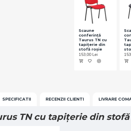
Scaune
Sc
conferință
con
Taurus TN cu
Tau
tapițerie din
tap
stofă roșie
sto
153,00 Lei
153
SPECIFICATII
RECENZII CLIENTI
LIVRARE COM
us TN cu tapițerie din stofă