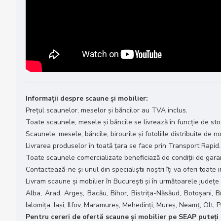
Informații despre scaune și mobilier:
Prețul scaunelor, meselor și băncilor au TVA inclus.
Toate scaunele, mesele și băncile se livrează în funcție de stoc
Scaunele, mesele, băncile, birourile și fotoliile distribuite de no
Livrarea produselor în toată țara se face prin Transport Rapid.
Toate scaunele comercializate beneficiază de condiții de garanț
Contactează-ne și unul din specialiștii noștri îți va oferi toate
Livram scaune și mobilier în București și în următoarele județe
Alba, Arad, Argeș, Bacău, Bihor, Bistrița-Năsăud, Botoșani, B
Ialomița, Iași, Ilfov, Maramureș, Mehedinți, Mureș, Neamț, Olt,
Pentru cereri de ofertă scaune și mobilier pe SEAP puteți t