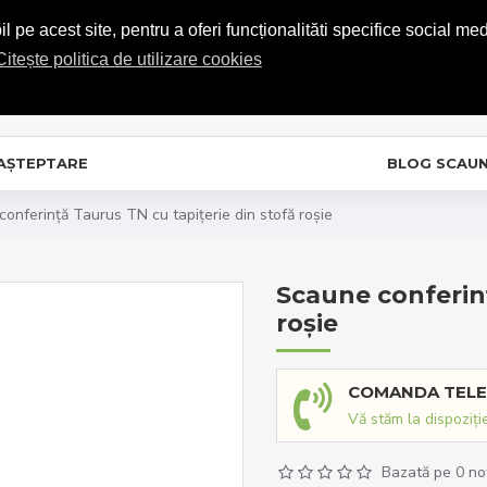
COMENZI TELEFONICE: 0720.865.728
 pe acest site, pentru a oferi funcționalităti specifice social med
Citește politica de utilizare cookies
C
In
 AȘTEPTARE
BLOG SCAU
onferință Taurus TN cu tapițerie din stofă roșie
Scaune conferinț
roșie
COMANDA TELE
Vă stăm la dispoziți
Bazată pe 0 no