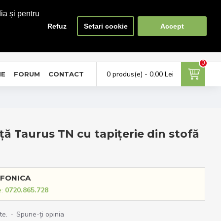
ia și pentru
Refuz
Setari cookie
Accept
0
0
ontul meu
Favorite
Compara
tra in cont / Cont nou
Adauga la favorite
Lista produse de comparat
0
0 produs(e) - 0,00 Lei
NE
FORUM
CONTACT
ă Taurus TN cu tapițerie din stofă
FONICA
e:
0720.865.728
te.
-
Spune-ţi opinia