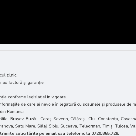
ul zilnic.
i au factură și garanție.
ie conforme legislației în vigoare.
 informațiile de care ai nevoie în legatură cu scaunele și produsele de m
 din Romania:
răila, Brașov, Buzău, Caraș Severin, Călărași, Cluj, Constanța, Covasna
 Prahova, Satu Mare, Sălaj, Sibiu, Suceava, Teleorman, Timiș, Tulcea, Va
rimite solicitările pe email sau telefonic la 0720.865.728.