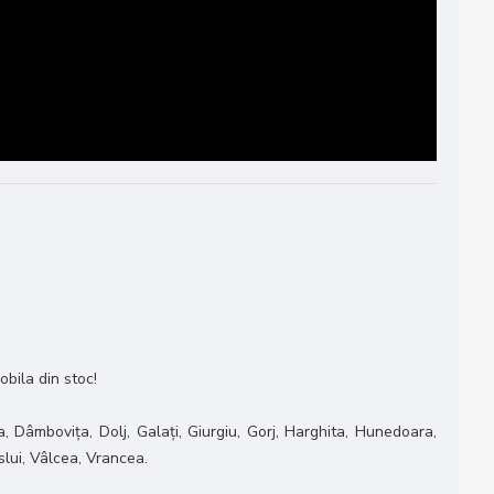
obila din stoc!
, Dâmbovița, Dolj, Galați, Giurgiu, Gorj, Harghita, Hunedoara,
slui, Vâlcea, Vrancea.