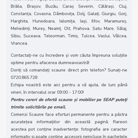
Brăila, Brașov, Buzău, Caraș Severin, Călărași, Cluj,
Constanța, Covasna, Dâmbovița, Dolj, Galați, Giurgiu, Gorj,
Harghita, Hunedoara, Ialomița, Iași, Ilfov, Maramureș,
Mehedinți, Mureș, Neamț, Olt, Prahova, Satu Mare, Sălaj,
Sibiu, Suceava, Teleorman, Timiș, Tulcea, Vaslui, Vâlcea,
Vrancea.
Contactați-ne cu încredere și vom căuta împreuna soluțiile
optime pentru afacerea dumneavoastră!
Doriți să comandați scaune direct prin telefon? Sunați-ne
0720.865.728
Echipa noastră este aici pentru a vă ajuta, de luni până
vineri, în intervalul orar 09:00 - 17:00!
Pentru cereri de ofertă scaune și mobilier pe SEAP puteți
trimite solicitările pe email.
Comenzi Scaune face eforturi permanente pentru a păstra
acuratețea informațiilor din această pagină. Rareori
acestea pot conține inadvertenţe: fotografia are caracter
informativ şi poate conține accesorii neincluse în pachetele