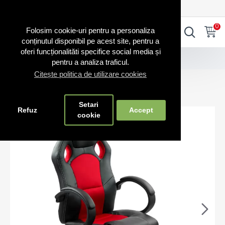
0720.865.728
INTRA IN CONT
CONT NOU
0
0
Folosim cookie-uri pentru a personaliza
conținutul disponibil pe acest site, pentru a
oferi funcționalităti specifice social media și
Scaune gaming
Scaun pentru gaming și birou
pentru a analiza traficul.
Citește politica de utilizare cookies
Scaun pentru gaming și birou
Setari
Refuz
Accept
cookie