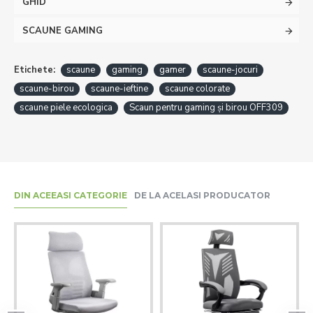
GHID
SCAUNE GAMING
Etichete:
scaune
gaming
gamer
scaune-jocuri
scaune-birou
scaune-ieftine
scaune colorate
scaune piele ecologica
Scaun pentru gaming și birou OFF309
DIN ACEEASI CATEGORIE
DE LA ACELASI PRODUCATOR