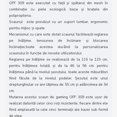
OFF 309 este executat cu față și spătarul din mesh în
combinație cu piele ecologică, baza și brațele din
polipropilena.
Scaunul este prevăzut cu un suport lombar, ergonomic
pentru mijloc și spate.
Mecanismul cu care este dotat scaunul facilitează reglarea
pe înălțime, tensiunea de înclinare și blocarea
înclinației,toate acestea ducând la personalizarea
scaunului în funcție de nevoile utilizatorului.
Reglarea pe înălțime se realizează de la 115 la 125 cm,
pentru înălțimea totală, și de la 46 la 56 cm. pentru
înălțimea până la nivelul șezutului, toate aceste măsurători
fiind făcute de la nivelul podelei. Șezutul este unul
dreptunghiular ce are lățimea de 55 cm și adâncimea de 54
cm.
Mutarea acestui scaun de gaming OFF 309 este ușor de
realizat datorită celor cinci roți rezistente, fiecare dintre ele
fiind amplasată la cele cinci terminații ale bazei sub formă
de stea.