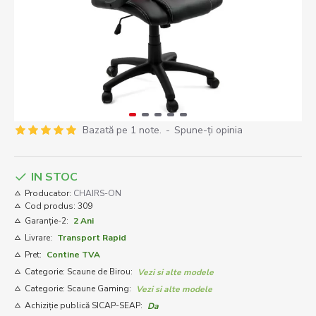
Bazată pe 1 note.
-
Spune-ţi opinia
IN STOC
Producator:
CHAIRS-ON
Cod produs:
309
Garanție-2:
2 Ani
Livrare:
Transport Rapid
Pret:
Contine TVA
Categorie: Scaune de Birou:
Vezi si alte modele
Categorie: Scaune Gaming:
Vezi si alte modele
Achiziție publică SICAP-SEAP:
Da