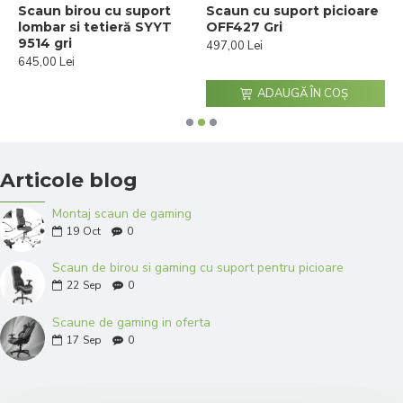
Scaun birou cu suport
Scaun cu suport picioare
S
lombar si tetieră SYYT
OFF427 Gri
p
9514 gri
4
497,00 Lei
645,00 Lei
6
ADAUGĂ ÎN COŞ
Articole blog
Montaj scaun de gaming
19
Oct
0
Scaun de birou si gaming cu suport pentru picioare
22
Sep
0
Scaune de gaming in oferta
17
Sep
0