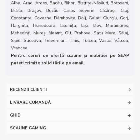
Alba, Arad, Argeș, Bacău, Bihor, Bistrița-Năsăud, Botoșani,
Brăila, Brașov, Buzău, Caraș Severin, Călărași, Cluj,
Constanța, Covasna, Dâmbovița, Dolj, Galați, Giurgiu, Gorj,
Harghita, Hunedoara, Ialomița, Iași, Ilfov, Maramureș,
Mehedinți, Mureș, Neamț, Olt, Prahova, Satu Mare, Sălaj,
Sibiu, Suceava, Teleorman, Timiș, Tulcea, Vaslui, Vâlcea,
Vrancea.
Pentru cereri de ofertă scaune și mobilier pe SEAP
puteți trimite solicitările pe email.
RECENZII CLIENTI
LIVRARE COMANDĂ
GHID
SCAUNE GAMING