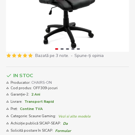
Bazată pe 3 note.
-
Spune-ţi opinia
IN STOC
Producator:
CHAIRS-ON
Cod produs:
OFF309-jocuri
Garanție-2:
2 Ani
Livrare:
Transport Rapid
Pret:
Contine TVA
Categorie: Scaune Gaming:
Vezi si alte modele
Achiziție publică SICAP-SEAP:
Da
Solicită postare în SICAP:
Formular