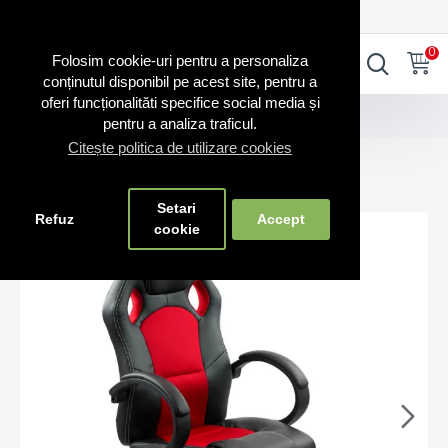
0720.865.728
INTRA IN CONT
CONT NOU
0
0
Folosim cookie-uri pentru a personaliza
conținutul disponibil pe acest site, pentru a
oferi funcționalităti specifice social media și
Scaune gaming
Scaun de gaming și birou 309
pentru a analiza traficul.
Citește politica de utilizare cookies
Scaun de gaming și birou 309
Setari
Refuz
Accept
cookie