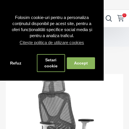
0720.865.728
INTRA IN CONT
CONT NOU
0
0
Folosim cookie-uri pentru a personaliza
conținutul disponibil pe acest site, pentru a
oferi funcționalităti specifice social media și
Scaune business
pentru a analiza traficul.
Scaun multifuncțional cu tetieră pe culoarea negru
Citește politica de utilizare cookies
Scaun multifuncțional cu tetieră pe
Setari
culoarea negru
Refuz
Accept
cookie