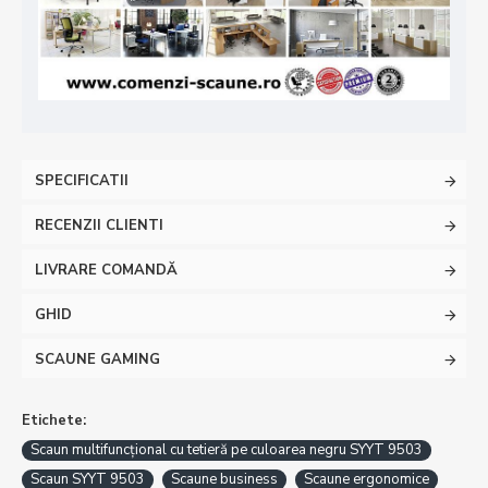
SPECIFICATII
RECENZII CLIENTI
LIVRARE COMANDĂ
GHID
SCAUNE GAMING
Etichete:
Scaun multifuncțional cu tetieră pe culoarea negru SYYT 9503
Scaun SYYT 9503
Scaune business
Scaune ergonomice