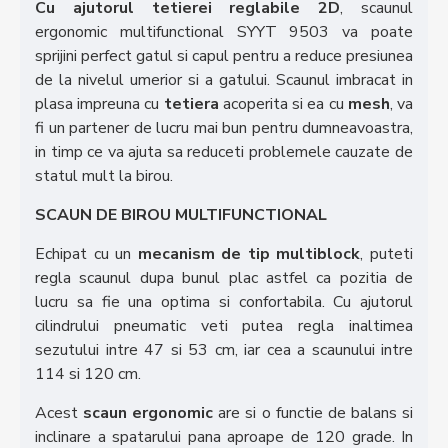
Cu ajutorul tetierei reglabile 2D
, scaunul
ergonomic multifunctional SYYT 9503 va poate
sprijini perfect gatul si capul pentru a reduce presiunea
de la nivelul umerior si a gatului. Scaunul imbracat in
plasa impreuna cu
tetiera
acoperita si ea cu
mesh
, va
fi un partener de lucru mai bun pentru dumneavoastra,
in timp ce va ajuta sa reduceti problemele cauzate de
statul mult la birou.
SCAUN DE BIROU MULTIFUNCTIONAL
Echipat cu un
mecanism de tip multiblock
, puteti
regla scaunul dupa bunul plac astfel ca pozitia de
lucru sa fie una optima si confortabila. Cu ajutorul
cilindrului pneumatic veti putea regla inaltimea
sezutului intre 47 si 53 cm, iar cea a scaunului intre
114 si 120 cm.
Acest
scaun ergonomic
are si o functie de balans si
inclinare a spatarului pana aproape de 120 grade. In