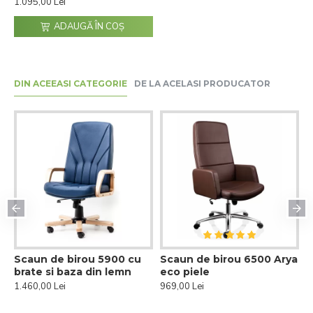
1.095,00 Lei
ADAUGĂ ÎN COŞ
DIN ACEEASI CATEGORIE
DE LA ACELASI PRODUCATOR
Scaun de birou 5900 cu
Scaun de birou 6500 Arya
S
brate si baza din lemn
eco piele
s
1.460,00 Lei
969,00 Lei
9