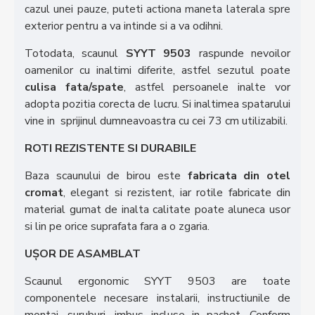
cazul unei pauze, puteti actiona maneta laterala spre
exterior pentru a va intinde si a va odihni.
Totodata, scaunul
SYYT 9503
raspunde nevoilor
oamenilor cu inaltimi diferite, astfel sezutul poate
culisa fata/spate
, astfel persoanele inalte vor
adopta pozitia corecta de lucru. Si inaltimea spatarului
vine in sprijinul dumneavoastra cu cei 73 cm utilizabili.
ROTI REZISTENTE SI DURABILE
Baza scaunului de birou este
fabricata din otel
cromat
, elegant si rezistent, iar rotile fabricate din
material gumat de inalta calitate poate aluneca usor
si lin pe orice suprafata fara a o zgaria.
UȘOR DE ASAMBLAT
Scaunul ergonomic SYYT 9503 are toate
componentele necesare instalarii, instructiunile de
montaj, suruburi, imbus incluse in pachet. Conform