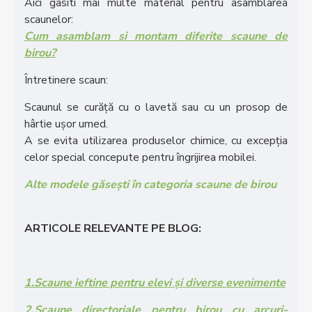
Aici gasiti mai multe material pentru asamblarea
scaunelor:
Cum asamblam si montam diferite scaune de
birou?
Întretinere scaun:
Scaunul se curăță cu o lavetă sau cu un prosop de
hârtie ușor umed.
A se evita utilizarea produselor chimice, cu excepția
celor special concepute pentru îngrijirea mobilei.
Alte modele găsești în categoria scaune de birou
ARTICOLE RELEVANTE PE BLOG:
1.Scaune ieftine pentru elevi și diverse evenimente
2.Scaune directoriale pentru birou cu arcuri-