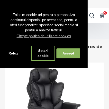
0720.865.728
INTRA IN CONT
CONT NOU
0
0
Folosim cookie-uri pentru a personaliza
conținutul disponibil pe acest site, pentru a
oferi funcționalităti specifice social media și
Scaune business
pentru a analiza traficul.
Scaun de birou căptușit cu burete gros de 8 cm
Citește politica de utilizare cookies
Scaun de birou căptușit cu burete gros de
Setari
8 cm
Refuz
Accept
cookie