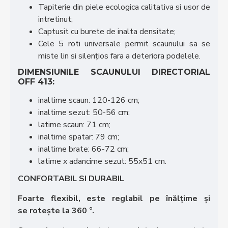
Tapiterie din piele ecologica calitativa si usor de
intretinut;
Captusit cu burete de inalta densitate;
Cele 5 roti universale permit scaunului sa se
miste lin si silențios fara a deteriora podelele.
DIMENSIUNILE SCAUNULUI DIRECTORIAL
OFF 413:
inaltime scaun: 120-126 cm;
inaltime sezut: 50-56 cm;
latime scaun: 71 cm;
inaltime spatar: 79 cm;
inaltime brate: 66-72 cm;
latime x adancime sezut: 55x51 cm.
CONFORTABIL SI DURABIL
Foarte flexibil, este reglabil pe înălțime și
se rotește la 360 ​​°.