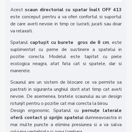
Acest
scaun directorial cu spatar înalt OFF 413
este conceput pentru a va oferi confortul si suportul
de care aveti nevoie in timp ce lucrati, jucati sau doar
va relaxati.
Spatarul
captușit cu burete gros de 8 cm
, este
suplimentat cu perne de sustinere a spatelui in
pozitie corecta. Modelul este tapitat cu piele
ecologica neagra, atat fata cat si spatele, dar si
manerele.
Scaunul are un sistem de blocare ce va permite sa
pastrati in siguranta unghiul dorit atat timp cat aveti
nevoie. De asemenea, bratele scaunului au un design
rotunjit pentru o pozitie cat mai corecta la birou.
Design ergonomic. Spatarul cu
pernuțe laterale
oferă contact și sprijin spatelui
dumneavoastra in
mai multe puncte a elimina presiunea si a va salva
coloana vertebrala si zona lombara.