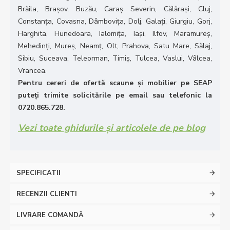
Brăila, Brașov, Buzău, Caraș Severin, Călărași, Cluj,
Constanța, Covasna, Dâmbovița, Dolj, Galați, Giurgiu, Gorj,
Harghita, Hunedoara, Ialomița, Iași, Ilfov, Maramureș,
Mehedinți, Mureș, Neamț, Olt, Prahova, Satu Mare, Sălaj,
Sibiu, Suceava, Teleorman, Timiș, Tulcea, Vaslui, Vâlcea,
Vrancea.
Pentru cereri de ofertă scaune și mobilier pe SEAP
puteți trimite solicitările pe email sau telefonic la
0720.865.728.
Vezi toate ghidurile și articolele de pe blog
SPECIFICATII
RECENZII CLIENTI
LIVRARE COMANDĂ