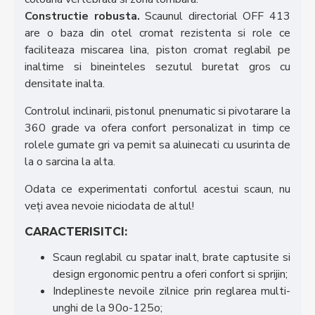
Constructie robusta.
Scaunul directorial OFF 413
are o baza din otel cromat rezistenta si role ce
faciliteaza miscarea lina, piston cromat reglabil pe
inaltime si bineinteles sezutul buretat gros cu
densitate inalta.
Controlul inclinarii, pistonul pnenumatic si pivotarare la
360 grade va ofera confort personalizat in timp ce
rolele gumate gri va pemit sa aluinecati cu usurinta de
la o sarcina la alta.
Odata ce experimentati confortul acestui scaun, nu
veți avea nevoie niciodata de altul!
CARACTERISITCI:
Scaun reglabil cu spatar inalt, brate captusite si
design ergonomic pentru a oferi confort si sprijin;
Indeplineste nevoile zilnice prin reglarea multi-
unghi de la 90o-125o;