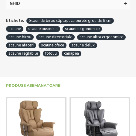
GHID
Etichete:
Scaun de birou căptușit cu burete gros de 8 cm
scaune
scaune business
scaune ergonomice
scaune birou
scaune directoriale
scaune ultra ergonomice
scaune afaceri
scaune office
scaune delux
scaune reglabile
fotoliu
canapea
PRODUSE ASEMANATOARE