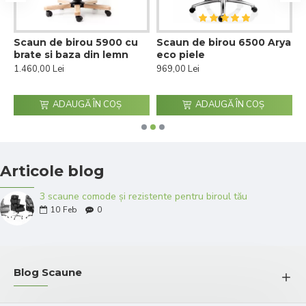
Scaun de birou 5900 cu
Scaun de birou 6500 Arya
S
brate si baza din lemn
eco piele
s
1.460,00 Lei
969,00 Lei
9
ADAUGĂ ÎN COŞ
ADAUGĂ ÎN COŞ
Articole blog
3 scaune comode și rezistente pentru biroul tău
10
Feb
0
Blog Scaune