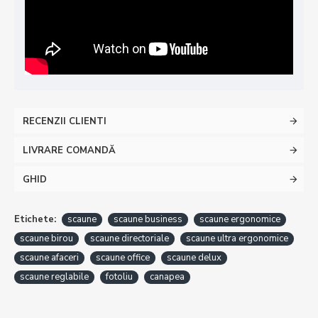
RECENZII CLIENTI
LIVRARE COMANDĂ
GHID
Etichete:
scaune
scaune business
scaune ergonomice
scaune birou
scaune directoriale
scaune ultra ergonomice
scaune afaceri
scaune office
scaune delux
scaune reglabile
fotoliu
canapea