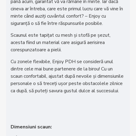
până acum, garantat vă va rămâne în minte. Iar dacă
cineva ar întreba, care este primul lucru care vă vine în
minte când auziți cuvântul confort? – Enjoy cu
siguranță o să fie între răspunsurile posibile.
Scaunul este tapițat cu mesh și stofă pe șezut,
acesta fiind un material care asigură aerisirea
corespunzatoare a pielii.
Cu zonele flexibile, Enjoy PDH se consideră unul
dintre cele mai bune partenere de la birou! Cu un
scaun confortabil, ajustat după nevoile și dimensiunile
personale o să treceți ușor peste obstacolele zilnice
ca după, să puteți savura gustul dulce al succesului.
Dimensiuni scaun: