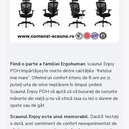
Fiind o parte a familiei Ergohuman
, scaunul Enjoy
PDH împărtășește multe dintre calitățiile “fratelui
mai mare”. Oferind un confort intens de 8 ore pe zi,
puteți uita de orice neplăcere în timpul șederii.
Scaunul Enjoy PDH vă ajută să vă bucurați de lucrurile
mărunte din viață și nu vă strică ziua cu nici o durere de
spate sau de gât.
Scaunul Enjoy este unul memorabil.
Dacă îl testați
o dată, acel sentiment de confort neexperimentat de