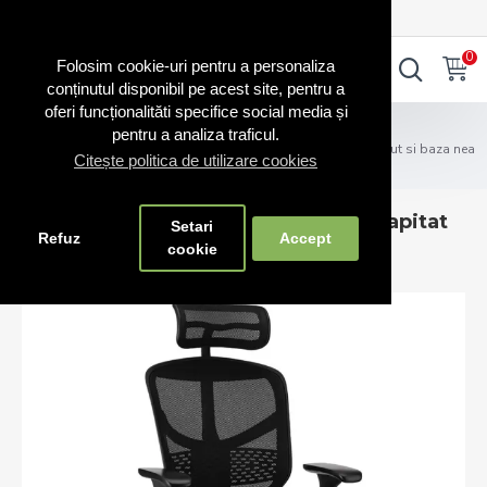
0720.865.728
INTRA IN CONT
CONT NOU
0
0
Folosim cookie-uri pentru a personaliza
conținutul disponibil pe acest site, pentru a
oferi funcționalităti specifice social media și
Scaune RO
Scaune birou fabricate în România
pentru a analiza traficul.
Scaun ergonomic Enjoy cu tetiera tapitat cu stofa pe sezut si baza nea
Citește politica de utilizare cookies
gra
Scaun ergonomic Enjoy cu tetiera tapitat
Setari
Refuz
Accept
cu stofa pe sezut si baza neagra
cookie