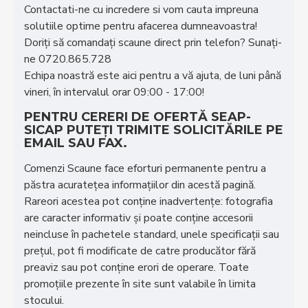
Contactati-ne cu incredere si vom cauta impreuna
solutiile optime pentru afacerea dumneavoastra!
Doriţi să comandaţi scaune direct prin telefon? Sunaţi-
ne 0720.865.728
Echipa noastră este aici pentru a vă ajuta, de luni până
vineri, în intervalul orar 09:00 - 17:00!
PENTRU CERERI DE OFERTĂ SEAP-
SICAP PUTEȚI TRIMITE SOLICITĂRILE PE
EMAIL SAU FAX.
Comenzi Scaune face eforturi permanente pentru a
păstra acurateţea informaţiilor din acestă pagină.
Rareori acestea pot conţine inadvertenţe: fotografia
are caracter informativ şi poate conţine accesorii
neincluse în pachetele standard, unele specificaţii sau
preţul, pot fi modificate de catre producător fără
preaviz sau pot conţine erori de operare. Toate
promoţiile prezente în site sunt valabile în limita
stocului.