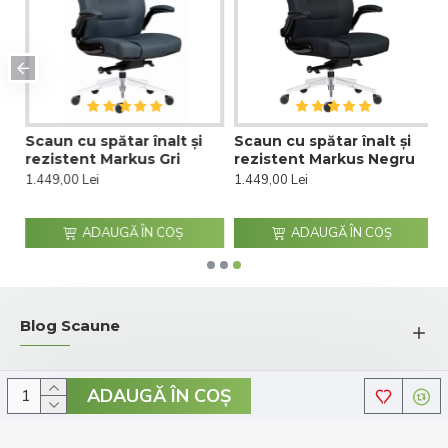
Scaun cu spătar înalt și
Scaun cu spătar înalt și
ru
rezistent Markus Gri
rezistent Markus Negru
1.449,00 Lei
1.449,00 Lei
ADAUGĂ ÎN COŞ
ADAUGĂ ÎN COŞ
Blog Scaune
ADAUGĂ ÎN COŞ
© 2026 Comenzi-Scaune.ro - Toate drepturile rezervate