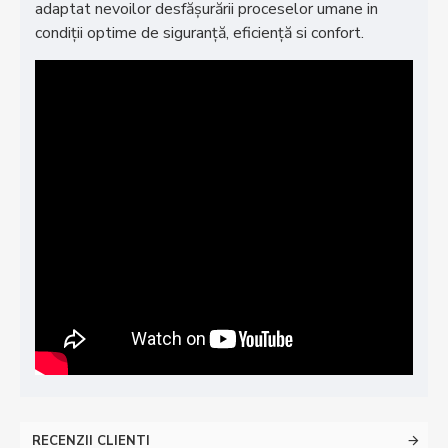
adaptat nevoilor desfăşurării proceselor umane in
condiţii optime de siguranţă, eficienţă si confort.
RECENZII CLIENTI