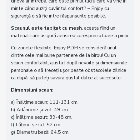
cineva ar întreba, care este primul lucru care vă vine în
minte când auziți cuvântul confort? – Enjoy cu
siguranță o să fie între răspunsurile posibile.
Scaunul este tapițat cu mesh
, acesta fiind un
material care asigură aerisirea corespunzatoare a pielii.
Cu zonele flexibile, Enjoy PDH se consideră unul
dintre cele mai bune partenere de la birou! Cu un
scaun confortabil, ajustat după nevoile și dimensiunile
personale o să treceți ușor peste obstacolele zilnice
ca după, să puteți savura gustul dulce al succesului.
Dimensiuni scaun:
a) Înălțime scaun: 111-131 cm.
b) Adâncime șezut: 49 cm.
c) Înălțime șezut: 39-48 cm.
f) Lățime șezut: 52 cm.
g) Diametru bază: 64.5 cm.