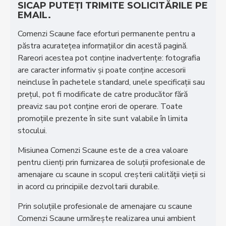
SICAP PUTEȚI TRIMITE SOLICITĂRILE PE
EMAIL.
Comenzi Scaune face eforturi permanente pentru a
păstra acurateţea informaţiilor din acestă pagină.
Rareori acestea pot conţine inadvertenţe: fotografia
are caracter informativ şi poate conţine accesorii
neincluse în pachetele standard, unele specificaţii sau
preţul, pot fi modificate de catre producător fără
preaviz sau pot conţine erori de operare. Toate
promoţiile prezente în site sunt valabile în limita
stocului.
Misiunea Comenzi Scaune este de a crea valoare
pentru clienţi prin furnizarea de soluţii profesionale de
amenajare cu scaune in scopul creşterii calităţii vieţii si
in acord cu principiile dezvoltarii durabile.
Prin soluţiile profesionale de amenajare cu scaune
Comenzi Scaune urmăreşte realizarea unui ambient