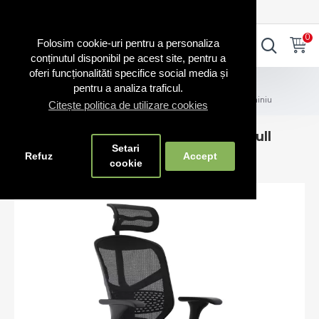
0720.865.728
INTRA IN CONT
CONT NOU
0
0
Folosim cookie-uri pentru a personaliza
conținutul disponibil pe acest site, pentru a
oferi funcționalităti specifice social media și
Scaune RO
Scaune birou fabricate în România
pentru a analiza traficul.
Scaun ergonomic Enjoy cu tetieră-full mesh și bază aluminiu
Citește politica de utilizare cookies
Scaun ergonomic Enjoy cu tetieră-full
Setari
mesh și bază aluminiu
Refuz
Accept
cookie