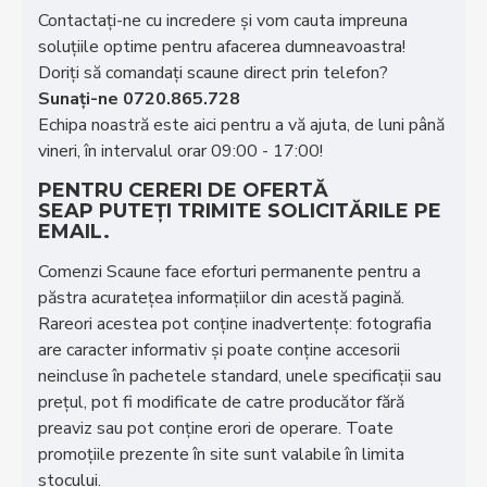
Contactați-ne cu incredere și vom cauta impreuna
soluțiile optime pentru afacerea dumneavoastra!
Doriţi să comandaţi scaune direct prin telefon?
Sunaţi-ne 0720.865.728
Echipa noastră este aici pentru a vă ajuta, de luni până
vineri, în intervalul orar 09:00 - 17:00!
PENTRU CERERI DE OFERTĂ
SEAP PUTEȚI TRIMITE SOLICITĂRILE PE
EMAIL.
Comenzi Scaune face eforturi permanente pentru a
păstra acurateţea informaţiilor din acestă pagină.
Rareori acestea pot conţine inadvertenţe: fotografia
are caracter informativ şi poate conţine accesorii
neincluse în pachetele standard, unele specificaţii sau
preţul, pot fi modificate de catre producător fără
preaviz sau pot conţine erori de operare. Toate
promoţiile prezente în site sunt valabile în limita
stocului.