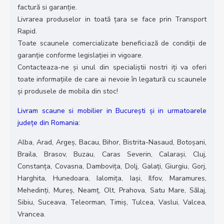
factură si garanție.
Livrarea produselor in toată țara se face prin Transport
Rapid.
Toate scaunele comercializate beneficiază de condiții de
garanție conforme legislației in vigoare.
Contacteaza-ne și unul din specialiștii nostri iți va oferi
toate informațiile de care ai nevoie în legatură cu scaunele
și produsele de mobila din stoc!
Livram scaune si mobilier in București și in urmatoarele
județe din Romania:
Alba, Arad, Argeș, Bacau, Bihor, Bistrita-Nasaud, Botoșani,
Braila, Brasov, Buzau, Caras Severin, Calarași, Cluj,
Constanța, Covasna, Dambovița, Dolj, Galați, Giurgiu, Gorj,
Harghita, Hunedoara, Ialomița, Iași, Ilfov, Maramures,
Mehedinți, Mureș, Neamț, Olt, Prahova, Satu Mare, Sălaj,
Sibiu, Suceava, Teleorman, Timiș, Tulcea, Vaslui, Valcea,
Vrancea.