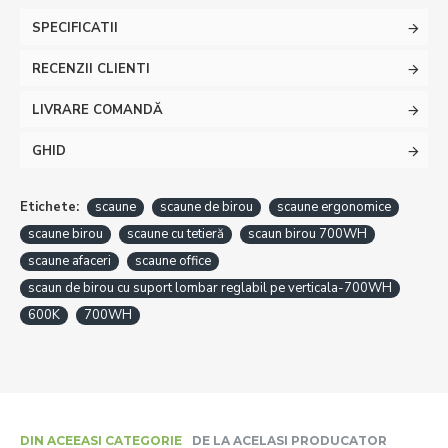
SPECIFICATII
RECENZII CLIENTI
LIVRARE COMANDĂ
GHID
Etichete:
scaune
scaune de birou
scaune ergonomice
scaune birou
scaune cu tetieră
scaun birou 700WH
scaune afaceri
scaune office
scaun de birou cu suport lombar reglabil pe verticala-700WH
600K
700WH
DIN ACEEASI CATEGORIE
DE LA ACELASI PRODUCATOR