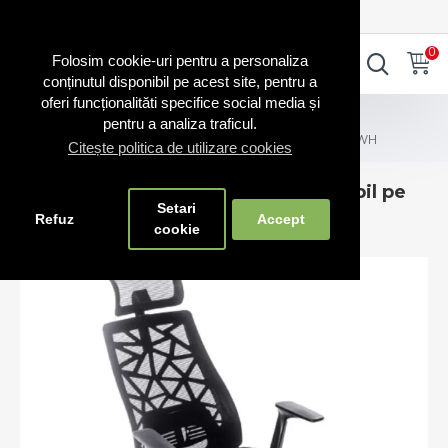
0720.865.728
INTRA IN CONT
CONT NOU
0
0
Folosim cookie-uri pentru a personaliza
conținutul disponibil pe acest site, pentru a
oferi funcționalităti specifice social media și
Scaune birou
pentru a analiza traficul.
Scaun birou cu suport lombar reglabil pe verticala-700WH
Citește politica de utilizare cookies
Scaun birou cu suport lombar reglabil pe
Setari
verticala-700WH
Refuz
Accept
cookie