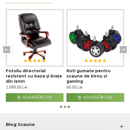
Fotoliu directorial
Roti gumate pentru
S
rezistent cu baza și brațe
scaune de birou si
m
din lemn
gaming
a
1.089,00 Lei
60,00 Lei
7
ADAUGĂ ÎN COŞ
ADAUGĂ ÎN COŞ
Blog Scaune