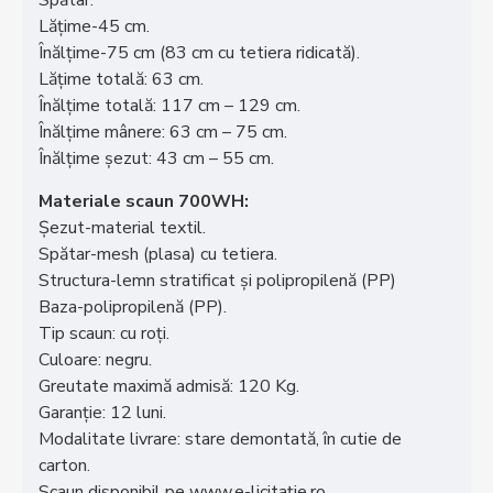
Spătar:
Lățime-45 cm.
Înălțime-75 cm (83 cm cu tetiera ridicată).
Lățime totală: 63 cm.
Înălțime totală: 117 cm – 129 cm.
Înălțime mânere: 63 cm – 75 cm.
Înălțime șezut: 43 cm – 55 cm.
Materiale scaun 700WH:
Șezut-material textil.
Spătar-mesh (plasa) cu tetiera.
Structura-lemn stratificat și polipropilenă (PP)
Baza-polipropilenă (PP).
Tip scaun: cu roți.
Culoare: negru.
Greutate maximă admisă: 120 Kg.
Garanție: 12 luni.
Modalitate livrare: stare demontată, în cutie de
carton.
Scaun disponibil pe www.e-licitație.ro