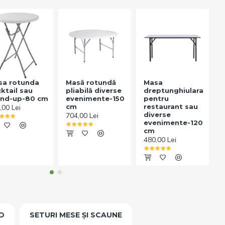
sa rotunda
Masă rotundă
Masa
ktail sau
pliabilă diverse
dreptunghiulara
and-up-80 cm
evenimente-150
pentru
cm
restaurant sau
,00 Lei
diverse
704,00 Lei
evenimente-120
cm
480,00 Lei
5
D
SETURI MESE ȘI SCAUNE