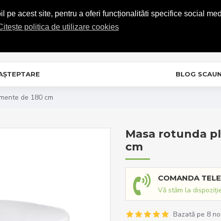
COMENZI TELEFONICE: 0720.865.728
 pe acest site, pentru a oferi funcționalităti specifice social med
Citește politica de utilizare cookies
C
In
 AȘTEPTARE
BLOG SCAU
nimente de 180 cm
Masa rotunda pl
cm
COMANDA TELE
Vă stăm la dispoziți
Bazată pe 8 no