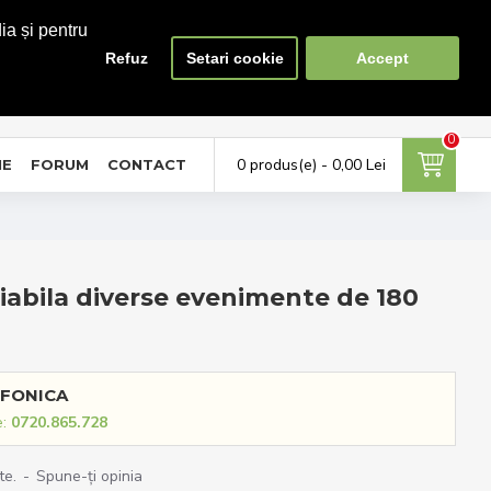
ia și pentru
Refuz
Setari cookie
Accept
0
0
ontul meu
Favorite
Compara
tra in cont / Cont nou
Adauga la favorite
Lista produse de comparat
0
0 produs(e) - 0,00 Lei
NE
FORUM
CONTACT
iabila diverse evenimente de 180
FONICA
e:
0720.865.728
te.
-
Spune-ţi opinia