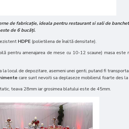
ne de fabricație, ideala pentru restaurant si sali de banchet,
este de 6 bucăți.
-rezistent
HDPE
(polietilena de înaltă densitate).
ilă pentru amenajarea de mese cu 10-12 scaune) masa este re
 la locul de depozitare, asemeni unei genti, putand fi transport
enimente
care sunt nevoiti sa deplaseze mobilierul foarte des la di
ostatic, teava 28mm iar grosimea blatului este de 45mm.