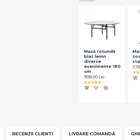
Masă rotundă
Ma
blat lemn
coc
diverse
st
evenimente 180
378
cm
908,00 Lei
RECENZII CLIENTI
LIVRARE COMANDĂ
GHI