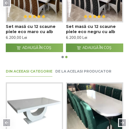
e
Set masă cu 12 scaune
Set masă cu 12 scaune
piele eco maro cu alb
piele eco negru cu alb
6.200,00 Lei
6.200,00 Lei
ADAUGĂ ÎN COŞ
ADAUGĂ ÎN COŞ
DIN ACEEASI CATEGORIE
DE LA ACELASI PRODUCATOR