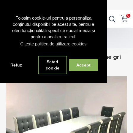
0720.865.728
INTRA IN CONT
CONT NOU
0
0
Folosim cookie-uri pentru a personaliza
conținutul disponibil pe acest site, pentru a
oferi funcționalităti specifice social media și
Mobilier
Mese
pentru a analiza traficul.
Masă ovală pentru living cu 12 scaune gri cu alb
Citește politica de utilizare cookies
Masă ovală pentru living cu 12 scaune gri
Setari
cu alb
Refuz
Accept
cookie