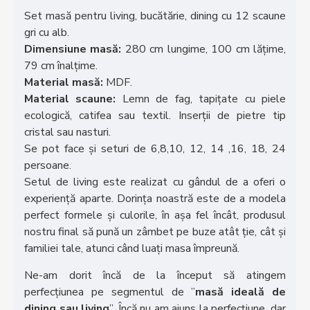
Set masă pentru living, bucătărie, dining cu 12 scaune
gri cu alb.
Dimensiune masă:
280 cm lungime, 100 cm lățime,
79 cm înalțime.
Material masă:
MDF.
Material scaune:
Lemn de fag, tapițate cu piele
ecologică, catifea sau textil. Inserții de pietre tip
cristal sau nasturi.
Se pot face și seturi de 6,8,10, 12, 14 ,16, 18, 24
persoane.
Setul de living este realizat cu gândul de a oferi o
experiență aparte. Dorința noastră este de a modela
perfect formele și culorile, în așa fel încât, produsul
nostru final să pună un zâmbet pe buze atât ție, cât și
familiei tale, atunci când luați masa împreună.
Ne-am dorit încă de la început să atingem
perfecțiunea pe segmentul de ”
masă ideală de
dining sau living
”. Încă nu am ajuns la perfecțiune, dar