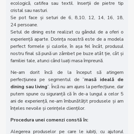
ecologică, catifea sau textil. Inserții de pietre tip
cristal sau nasturi.
Se pot face și seturi de 6, 8,10, 12, 14, 16, 18,
24 persoane.
Setul de dining este realizat cu gândul de a oferi o
experiență aparte. Dorința noastră este de a modela
perfect formele și culorile, în așa fel încât, produsul
nostru final să pună un zâmbet pe buze atât ție, cât și
familiei tale, atunci când luați masa împreună.
Ne-am dorit încă de la început să atingem
perfecțiunea pe segmentul de ”
masă ideală de
dining sau living
”. Încă nu am ajuns la perfecțiune, dar
putem spune cu siguranță că în de-a lungul a celor 5
ani de experiență, ne-am îmbunătățit produsele și am
înțeles nevoile și cerințele clienților.
Procedura unei comenzi constă în:
Alegerea produselor pe care le iubiți, cu ajutorul