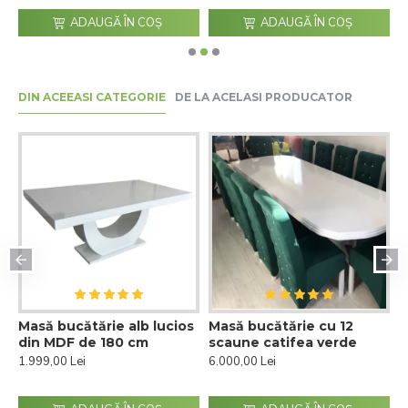
ADAUGĂ ÎN COŞ
ADAUGĂ ÎN COŞ
DIN ACEEASI CATEGORIE
DE LA ACELASI PRODUCATOR
Masă bucătărie alb lucios
Masă bucătărie cu 12
M
ea
din MDF de 180 cm
scaune catifea verde
s
n
1.999,00 Lei
6.000,00 Lei
3