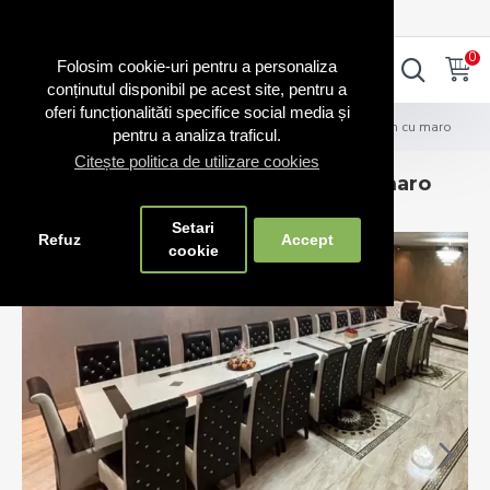
0720.865.728
INTRA IN CONT
CONT NOU
0
0
Folosim cookie-uri pentru a personaliza
conținutul disponibil pe acest site, pentru a
oferi funcționalităti specifice social media și
Mobilier
Mese
Masă mare cu 24 scaune crem cu maro
pentru a analiza traficul.
Citește politica de utilizare cookies
Masă mare cu 24 scaune crem cu maro
Setari
Refuz
Accept
cookie