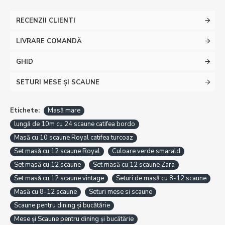
RECENZII CLIENTI
LIVRARE COMANDĂ
GHID
SETURI MESE ȘI SCAUNE
Etichete:
Masă mare
lungă de 10m cu 24 scaune catifea bordo
Masă cu 10 scaune Royal catifea turcoaz
Set masă cu 12 scaune Royal
Culoare verde smarald
Set masă cu 12 scaune
Set masă cu 12 scaune Zara
Set masă cu 12 scaune vintage
Seturi de masă cu 8-12 scaune
Masă cu 8-12 scaune
Seturi mese si scaune
Scaune pentru dining și bucătărie
Mese și Scaune pentru dining și bucătărie