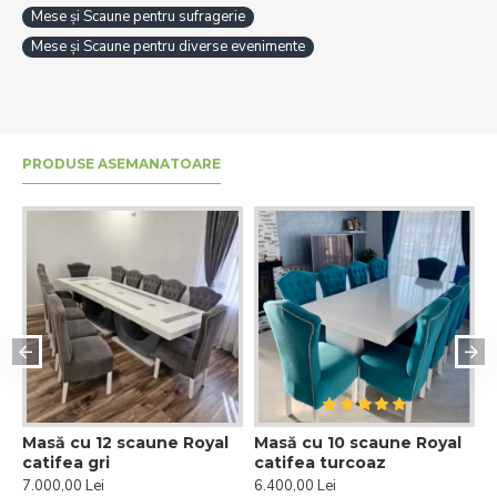
Mese și Scaune pentru sufragerie
Mese și Scaune pentru diverse evenimente
PRODUSE ASEMANATOARE
Masă cu 12 scaune Royal
Masă cu 10 scaune Royal
M
catifea gri
catifea turcoaz
R
7.000,00 Lei
6.400,00 Lei
6