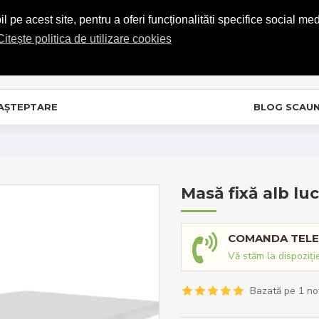
COMENZI TELEFONICE: 0720.865.728
 pe acest site, pentru a oferi funcționalităti specifice social med
Citește politica de utilizare cookies
C
In
 AȘTEPTARE
BLOG SCAU
m
Masă fixă alb lu
COMANDA TELE
Vă stăm la dispoziți
Bazată pe 1 no