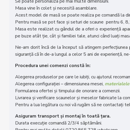
Se poate personaliza pe mai multe dimensiuni.
Masa vine în colet și necesită asamblare.
Acest model de masă se poate realiza pe comandă la dimen
Pentru masă se pot face și seturi de scaune pentru 6, 8
Masa este realizat cu gândul de a oferi o experiență apar
pe buze atât ție, cât și familiei tale, atunci când luați ma
Ne-am dorit încă de la început să atingem perfecțiunea
siguranță că în de-a lungul a celor 5 ani de experiență, ne
Procedura unei comenzi constă în:
Alegerea produselor pe care le iubiți, cu ajutorul recomand
Alegerea configurației – dimensiunea mesei,
materialele 
Formularea ofertei și timpului de onorare a comenzii.
Livrarea și verificare scaunelor și meselor fabricate la co
Pentru a lua legătura cu noi vă rugăm să ne contactați 
Asiguram transport și montaj în toată țara.
Durata execuție comandă 2/3/4 săptămâni.