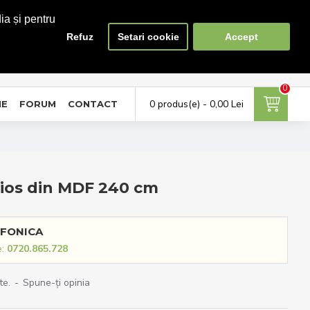
ia și pentru
Refuz
Setari cookie
Accept
0
0
ontul meu
Favorite
Compara
tra in cont / Cont nou
Adauga la favorite
Lista produse de comparat
0
0 produs(e) - 0,00 Lei
NE
FORUM
CONTACT
cios din MDF 240 cm
FONICA
e:
0720.865.728
te.
-
Spune-ţi opinia