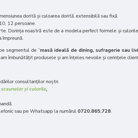
siunea dorită și culoarea dorită, extensibilă sau fixă.
,10, 12 persoane.
te. Dorința noastră este de a modela perfect formele și culorile,
sa împreună.
 pe segmentul de ”
masă ideală de dining, sufragerie sau liv
-am îmbunătățit produsele și am înțeles nevoile și cerințele clienț
ărilor consultanților noștri.
scaunelor și culorile
.
mandă.
telefonic sau pe Whatsapp la numărul
0720.865.728
.