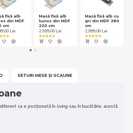
ă fixă alb
Masă fixă alb
Masă fixă alb cu
ios din MDF
lucios din MDF
gri din MDF 280
0 cm
220 cm
cm
99,00 Lei
2.599,00 Lei
2.999,00 Lei
2
D
SETURI MESE ȘI SCAUNE
soane
diferent ca e poziționată în living sau în bucătărie, acestă