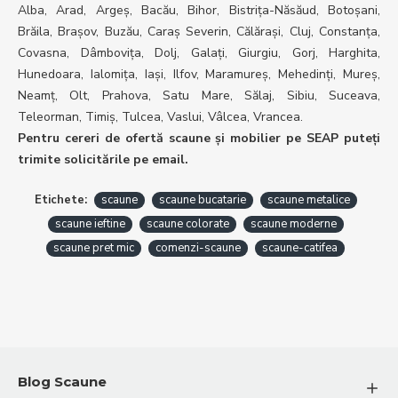
Alba, Arad, Argeș, Bacău, Bihor, Bistrița-Năsăud, Botoșani,
Brăila, Brașov, Buzău, Caraș Severin, Călărași, Cluj, Constanța,
Covasna, Dâmbovița, Dolj, Galați, Giurgiu, Gorj, Harghita,
Hunedoara, Ialomița, Iași, Ilfov, Maramureș, Mehedinți, Mureș,
Neamț, Olt, Prahova, Satu Mare, Sălaj, Sibiu, Suceava,
Teleorman, Timiș, Tulcea, Vaslui, Vâlcea, Vrancea.
Pentru cereri de ofertă scaune și mobilier pe SEAP puteți
trimite solicitările pe email.
Etichete:
scaune
scaune bucatarie
scaune metalice
scaune ieftine
scaune colorate
scaune moderne
scaune pret mic
comenzi-scaune
scaune-catifea
Blog Scaune