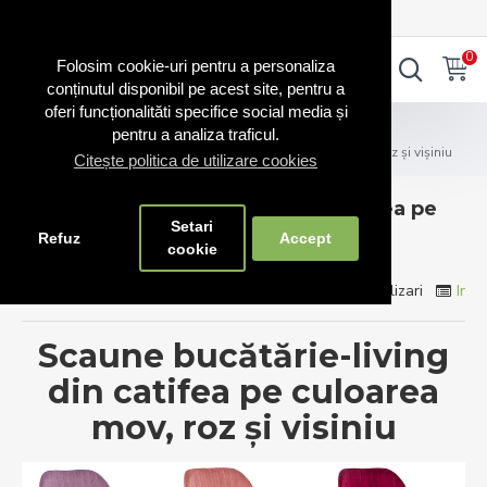
0720.865.728
INTRA IN CONT
CONT NOU
0
0
Folosim cookie-uri pentru a personaliza
conținutul disponibil pe acest site, pentru a
oferi funcționalităti specifice social media și
Blog Scaune
pentru a analiza traficul.
Scaune bucătărie și living din catifea pe culoarea mov, roz și vișiniu
Citește politica de utilizare cookies
Scaune bucătărie și living din catifea pe
Setari
culoarea mov, roz și vișiniu
Refuz
Accept
cookie
Comenzi Scaune
0 Comentarii
4107 Vizualizari
Info
Scaune bucătărie-living
din catifea pe culoarea
mov, roz și visiniu