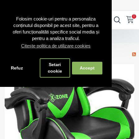
0720.865.728
INTRA IN CONT
CONT NOU
0
0
Folosim cookie-uri pentru a personaliza
conținutul disponibil pe acest site, pentru a
oferi funcționalităti specifice social media și
Blog Scaune
Căutare
pentru a analiza traficul.
Citește politica de utilizare cookies
Blog Scaune - jocuri
Setari
Refuz
Accept
26
cookie
Jul