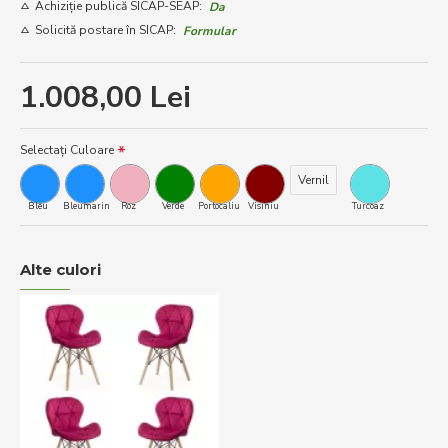
Achiziție publică SICAP-SEAP:
Da
Solicită postare în SICAP:
Formular
1.008,00 Lei
Selectați Culoare
Vernil
Bleu
Bleumarin
Roz
Verde
Portocaliu
Visiniu
Turcoaz
Alte culori