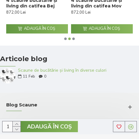
4 scaune bucătărie și
4 scaune bucătărie și
4
C
living din catifea Bej
living din catifea Mov
l
P
872,00 Lei
872,00 Lei
8
ADAUGĂ ÎN COŞ
ADAUGĂ ÎN COŞ
Articole blog
Scaune de bucătărie și living în diverse culori
11
Feb
0
Blog Scaune
ADAUGĂ ÎN COŞ
© 2026 Comenzi-Scaune.ro - Toate drepturile rezervate