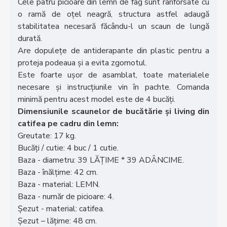
Cele patru picioare din lemn de fag sunt ranforsate cu
o ramă de oțel neagră, structura astfel adaugă
stabilitatea necesară făcându-l un scaun de lungă
durată.
Are dopulețe de antiderapante din plastic pentru a
proteja podeaua și a evita zgomotul.
Este foarte ușor de asamblat, toate materialele
necesare și instrucțiunile vin în pachte. Comanda
minimă pentru acest model este de 4 bucăți.
Dimensiunile scaunelor de bucătărie și living din
catifea pe cadru din lemn:
Greutate: 17 kg.
Bucăți / cutie: 4 buc / 1 cutie.
Baza - diametru: 39 LĂȚIME * 39 ADÂNCIME.
Baza - înălțime: 42 cm.
Baza - material: LEMN.
Baza - număr de picioare: 4.
Șezut - material: catifea.
Șezut – lățime: 48 cm.