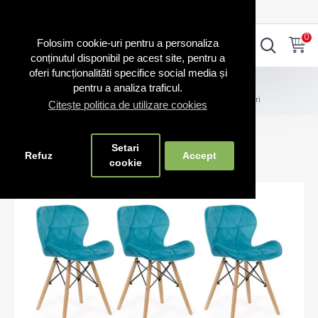
0720.865.728
INTRA IN CONT
CONT NOU
0
0
Folosim cookie-uri pentru a personaliza
conținutul disponibil pe acest site, pentru a
oferi funcționalităti specifice social media și
Scaune bucătărie
pentru a analiza traficul.
Set 6 scaune de bucătărie și living BUC241V diverse culori
Citește politica de utilizare cookies
Set 6 scaune de bucătărie și living
Setari
BUC241V diverse culori
Refuz
Accept
cookie