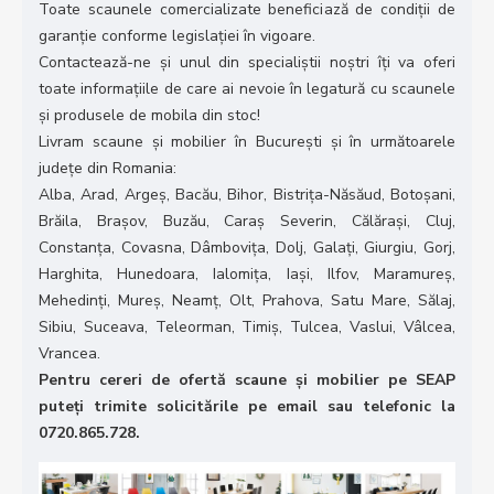
Toate scaunele comercializate beneficiază de condiții de
garanție conforme legislației în vigoare.
Contactează-ne și unul din specialiștii noștri îți va oferi
toate informațiile de care ai nevoie în legatură cu scaunele
și produsele de mobila din stoc!
Livram scaune și mobilier în București și în următoarele
județe din Romania:
Alba, Arad, Argeș, Bacău, Bihor, Bistrița-Năsăud, Botoșani,
Brăila, Brașov, Buzău, Caraș Severin, Călărași, Cluj,
Constanța, Covasna, Dâmbovița, Dolj, Galați, Giurgiu, Gorj,
Harghita, Hunedoara, Ialomița, Iași, Ilfov, Maramureș,
Mehedinți, Mureș, Neamț, Olt, Prahova, Satu Mare, Sălaj,
Sibiu, Suceava, Teleorman, Timiș, Tulcea, Vaslui, Vâlcea,
Vrancea.
Pentru cereri de ofertă scaune și mobilier pe SEAP
puteți trimite solicitările pe email sau telefonic la
0720.865.728.