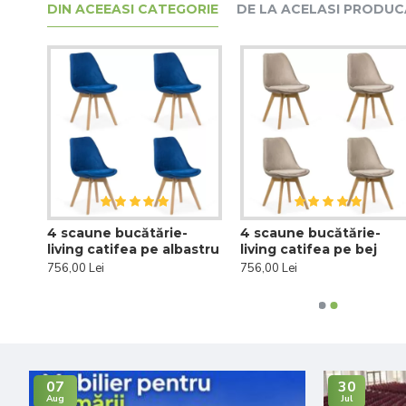
DIN ACEEASI CATEGORIE
DE LA ACELASI PRODU
4 scaune bucătărie-
4 scaune bucătărie-
living catifea pe albastru
living catifea pe bej
756,00 Lei
756,00 Lei
07
30
Aug
Jul