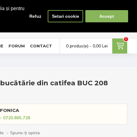
ia și pentru
Refuz
Setari cookie
Accept
0
0
ontul meu
Favorite
Compara
tra in cont / Cont nou
Adauga la favorite
Lista produse de comparat
0
0 produs(e) - 0,00 Lei
NE
FORUM
CONTACT
 bucătărie din catifea BUC 208
FONICA
e:
0720.865.728
te.
-
Spune-ţi opinia