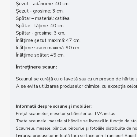
Șezut - adâncime: 40 cm.
Șezut - grosime: 3 cm.
Spătar – material: catifea.
Spătar - lățime: 40 cm.
Spătar - grosime: 3 cm.
Înălțime șezut maximă: 47 cm.
Înălțime scaun maximă: 90 cm.
Înălțime spătar: 45 cm.
Întreținere scaun:
Scaunul se curăță cu o lavetă sau cu un prosop de hârtie
A se evita utilizarea produselor chimice, cu excepția celor
Informații despre scaune și mobilier:
Prețul scaunelor, meselor și băncilor au TVA inclus.
Toate scaunele, mesele și băncile se livrează în funcție de stoc
Scaunele, mesele, băncile, birourile și fotoliile distribuite de no
Livrarea produselor în toată țara se face prin Transport Rapid.