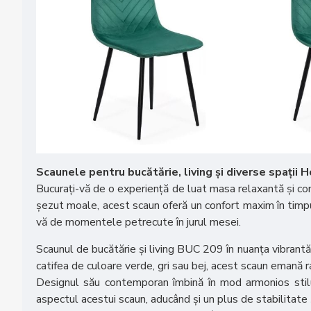
Scaunele pentru bucătărie, living și diverse spații 
Bucurați-vă de o experiență de luat masa relaxantă și conf
șezut moale, acest scaun oferă un confort maxim în timpu
vă de momentele petrecute în jurul mesei.
Scaunul de bucătărie și living BUC 209 în nuanța vibrantă 
catifea de culoare verde, gri sau bej, acest scaun emană ra
Designul său contemporan îmbină în mod armonios stilu
aspectul acestui scaun, aducând și un plus de stabilitate ș