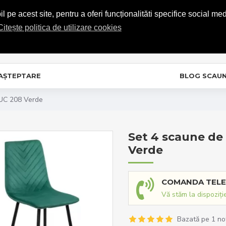
COMENZI TELEFONICE: 0720.865.728
 pe acest site, pentru a oferi funcționalităti specifice social med
Citește politica de utilizare cookies
C
In
 AȘTEPTARE
BLOG SCAU
BUC 208 Verde
Set 4 scaune de
Verde
COMANDA TELE
Vă stăm la dispoziți
Bazată pe 1 no