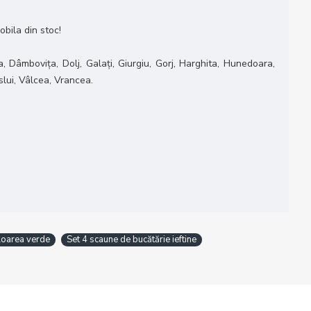
obila din stoc!
, Dâmbovița, Dolj, Galați, Giurgiu, Gorj, Harghita, Hunedoara,
slui, Vâlcea, Vrancea.
loarea verde
Set 4 scaune de bucătărie ieftine