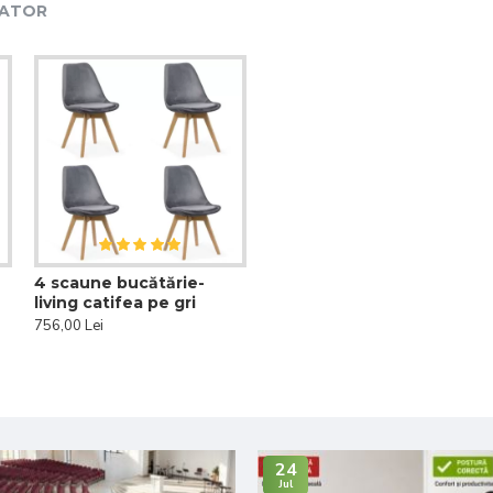
CATOR
4 scaune bucătărie-
living catifea pe gri
756,00 Lei
24
Jul