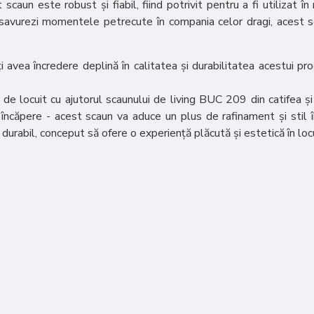
aun este robust și fiabil, fiind potrivit pentru a fi utilizat î
să savurezi momentele petrecute în compania celor dragi, acest
i avea încredere deplină în calitatea și durabilitatea acestui pr
 locuit cu ajutorul scaunului de living BUC 209 din catifea și p
 încăpere - acest scaun va aduce un plus de rafinament și stil î
durabil, conceput să ofere o experiență plăcută și estetică în locu