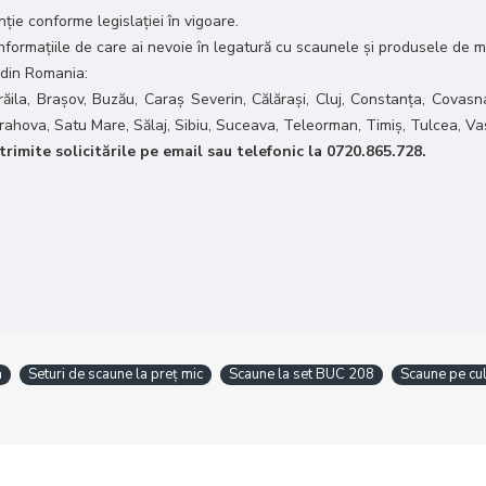
ie conforme legislației în vigoare.
 informațiile de care ai nevoie în legatură cu scaunele și produsele de m
 din Romania:
răila, Brașov, Buzău, Caraș Severin, Călărași, Cluj, Constanța, Covasna
 Prahova, Satu Mare, Sălaj, Sibiu, Suceava, Teleorman, Timiș, Tulcea, Va
rimite solicitările pe email sau telefonic la 0720.865.728.
a
Seturi de scaune la preț mic
Scaune la set BUC 208
Scaune pe cu