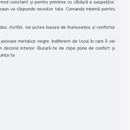
n mod constant și pentru primirea cu căldură a oaspeților.
 scaun va răspunde nevoilor tale. Comanda minimă pentru
odus. Astfel, vei putea bucura de frumusețea și confortul
icioare metalice negre. Indiferent de locul în care îl vei
n decorul interior. Bucură-te de clipe pline de confort și
ința ta.