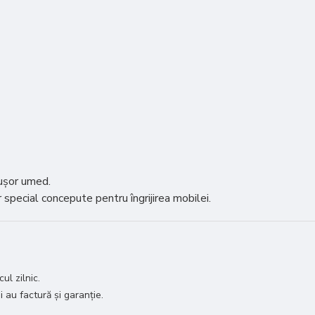
 ușor umed.
 special concepute pentru îngrijirea mobilei.
ul zilnic.
i au factură și garanție.