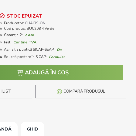
STOC EPUIZAT
Producator:
CHAIRS-ON
Cod produs:
BUC208 4 Verde
Garanție-2:
2 Ani
Pret:
Contine TVA
Achiziție publică SICAP-SEAP:
Da
Solicită postare în SICAP:
Formular
ADAUGĂ ÎN COŞ
HLIST
COMPARĂ PRODUSUL
ANDĂ
GHID