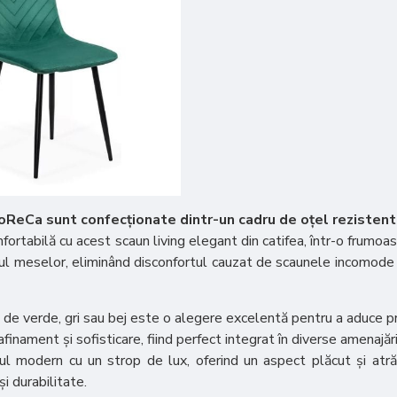
HoReCa sunt confecționate dintr-un cadru de oțel rezistent
ortabilă cu acest scaun living elegant din catifea, într-o frumoas
l meselor, eliminând disconfortul cauzat de scaunele incomode și
de verde, gri sau bej este o alegere excelentă pentru a aduce pro
finament și sofisticare, fiind perfect integrat în diverse amenajări
l modern cu un strop de lux, oferind un aspect plăcut și atră
i durabilitate.