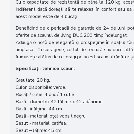
Cu o capacitate de rezistență de până la 120 kg, acest sc
Indiferent dacă dorești să te relaxezi în confort sau 
acest model este de 4 bucăți.
Beneficiind de o perioadă de garanție de 24 de luni, poț
oferite de scaunul de living BUC 209 timp îndelungat.
Adaugă o notă de eleganță și prospețime în spațiul tău de
amplasa - în sufragerie, colțul de lectură sau orice altă
frumusețe alături de cei dragi pe acest scaun atrăgător și 
Specificații tehnice scaun:
Greutate: 20 kg.
Culori disponibile: verde.
Bucăți / cutie: 4 buc / 1 cutie.
Bază - diametru: 42 lățime x 42 adâncime.
Bază - înălțime: 44 cm.
Bază - material: oțel vopsit negru.
Șezut - material: catifea.
Șezut – lățime: 45 cm.