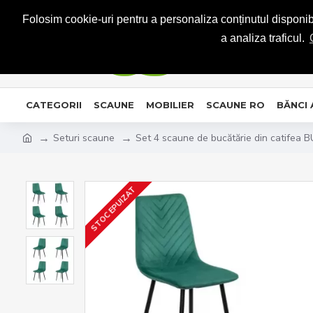
CONTACT
Folosim cookie-uri pentru a personaliza conținutul disponibil
a analiza traficul.
CATEGORII
SCAUNE
MOBILIER
SCAUNE RO
BĂNCI
Seturi scaune
Set 4 scaune de bucătărie din catifea 
STOC EPUIZAT