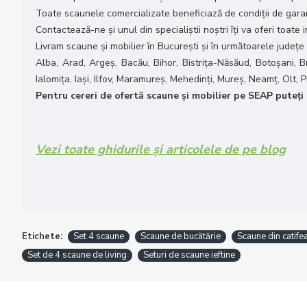
Toate scaunele comercializate beneficiază de condiții de garanț
Contactează-ne și unul din specialiștii noștri îți va oferi toate
Livram scaune și mobilier în București și în următoarele județe
Alba, Arad, Argeș, Bacău, Bihor, Bistrița-Năsăud, Botoșani, B
Ialomița, Iași, Ilfov, Maramureș, Mehedinți, Mureș, Neamț, Olt,
Pentru cereri de ofertă scaune și mobilier pe SEAP puteți t
Vezi toate ghidurile și articolele de pe blog
Etichete:
Set 4 scaune
Scaune de bucătărie
Scaune din catife
Set de 4 scaune de living
Seturi de scaune ieftine