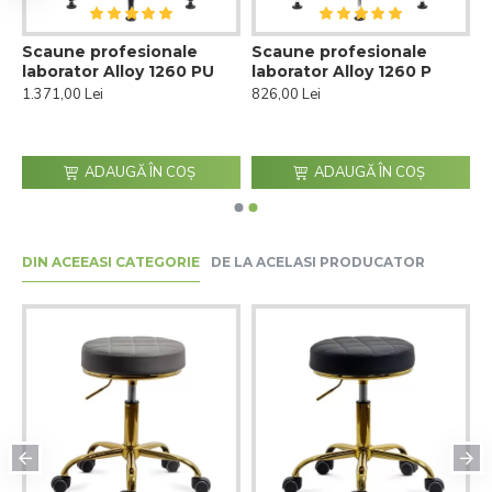
Scaune profesionale
Scaune profesionale
laborator Alloy 1260 PU
laborator Alloy 1260 P
U
1.371,00 Lei
826,00 Lei
ADAUGĂ ÎN COŞ
ADAUGĂ ÎN COŞ
DIN ACEEASI CATEGORIE
DE LA ACELASI PRODUCATOR