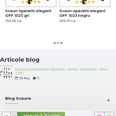
n
Scaun operativ elegant
Scaun operativ elegant
S
OFF 1023 gri
OFF 1023 negru
s
269,00 Lei
269,00 Lei
1
Articole blog
Scaune profesionale laborator, atelier, industriale, Alloy
1260
06
May
0
Blog Scaune