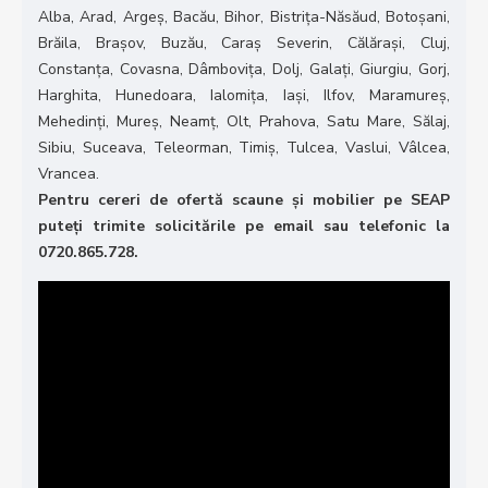
Alba, Arad, Argeș, Bacău, Bihor, Bistrița-Năsăud, Botoșani,
Brăila, Brașov, Buzău, Caraș Severin, Călărași, Cluj,
Constanța, Covasna, Dâmbovița, Dolj, Galați, Giurgiu, Gorj,
Harghita, Hunedoara, Ialomița, Iași, Ilfov, Maramureș,
Mehedinți, Mureș, Neamț, Olt, Prahova, Satu Mare, Sălaj,
Sibiu, Suceava, Teleorman, Timiș, Tulcea, Vaslui, Vâlcea,
Vrancea.
Pentru cereri de ofertă scaune și mobilier pe SEAP
puteți trimite solicitările pe email sau telefonic la
0720.865.728.