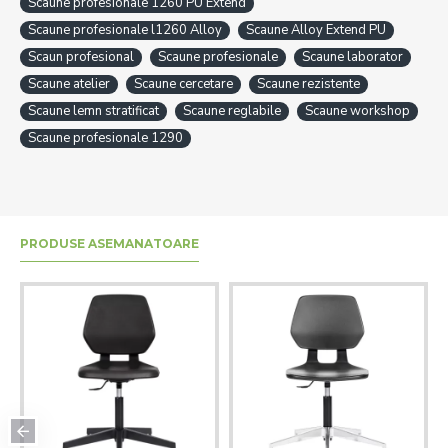
Scaune profesionale 1260 PU Extend
Scaune profesionale l1260 Alloy
Scaune Alloy Extend PU
Scaun profesional
Scaune profesionale
Scaune laborator
Scaune atelier
Scaune cercetare
Scaune rezistente
Scaune lemn stratificat
Scaune reglabile
Scaune workshop
Scaune profesionale 1290
PRODUSE ASEMANATOARE