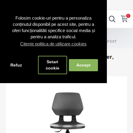
0720.865.728
INTRA IN CONT
CONT NOU
0
0
Folosim cookie-uri pentru a personaliza
conținutul disponibil pe acest site, pentru a
oferi funcționalităti specifice social media și
Scaune profesionale
pentru a analiza traficul.
Scaune profesionale laborator, atelier, industriale, 1260 P EXT
Citește politica de utilizare cookies
Scaune profesionale laborator, atelier,
Setari
industriale, 1260 P EXT
Refuz
Accept
cookie