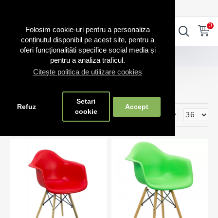
0720.865.728
INTRA IN CONT
CONT NOU
0
0
Folosim cookie-uri pentru a personaliza
conținutul disponibil pe acest site, pentru a
oferi funcționalităti specifice social media și
Scaune diverse
Scaune plastic
pentru a analiza traficul.
Citește politica de utilizare cookies
Scaune plastic
Setari
Refuz
Accept
cookie