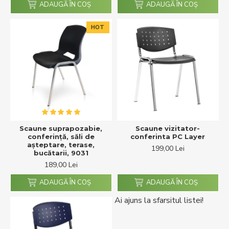
ADAUGĂ ÎN COŞ
ADAUGĂ ÎN COŞ
HOT
Scaune suprapozabie,
Scaune vizitator-
conferință, săli de
conferinta PC Layer
așteptare, terase,
199,00 Lei
bucătarii, 9031
189,00 Lei
ADAUGĂ ÎN COŞ
ADAUGĂ ÎN COŞ
Ai ajuns la sfarsitul listei!