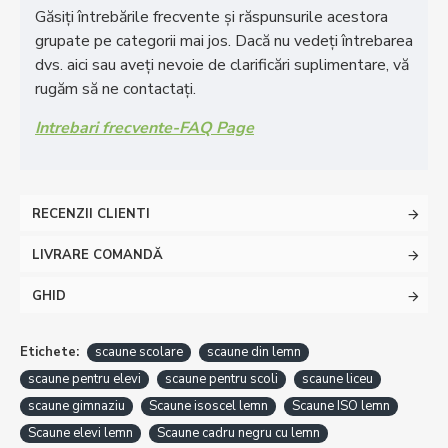
Găsiți întrebările frecvente și răspunsurile acestora
grupate pe categorii mai jos. Dacă nu vedeți întrebarea
dvs. aici sau aveți nevoie de clarificări suplimentare, vă
rugăm să ne contactați.
Intrebari frecvente-FAQ Page
RECENZII CLIENTI
LIVRARE COMANDĂ
GHID
Etichete:
scaune scolare
scaune din lemn
scaune pentru elevi
scaune pentru scoli
scaune liceu
scaune gimnaziu
Scaune isoscel lemn
Scaune ISO lemn
Scaune elevi lemn
Scaune cadru negru cu lemn