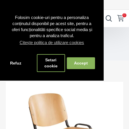
0720.865.728
INTRA IN CONT
CONT NOU
0
0
Folosim cookie-uri pentru a personaliza
conținutul disponibil pe acest site, pentru a
oferi funcționalităti specifice social media și
Scaune RO
pentru a analiza traficul.
Scaune conferință RO / vizitator fabricate în România
Citește politica de utilizare cookies
Scaune Taurus TC – conferință, rezistente și versatile
Scaune ISO lemn cadru negru
Setari
Refuz
Accept
cookie
Scaune ISO lemn cadru negru