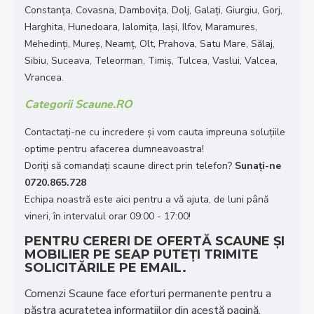
Constanța, Covasna, Dambovița, Dolj, Galați, Giurgiu, Gorj,
Harghita, Hunedoara, Ialomița, Iași, Ilfov, Maramures,
Mehedinți, Mureș, Neamț, Olt, Prahova, Satu Mare, Sălaj,
Sibiu, Suceava, Teleorman, Timiș, Tulcea, Vaslui, Valcea,
Vrancea.
Categorii Scaune.RO
Contactați-ne cu incredere și vom cauta impreuna soluțiile
optime pentru afacerea dumneavoastra!
Doriţi să comandaţi scaune direct prin telefon?
Sunaţi-ne
0720.865.728
Echipa noastră este aici pentru a vă ajuta, de luni până
vineri, în intervalul orar 09:00 - 17:00!
PENTRU CERERI DE OFERTĂ SCAUNE ȘI
MOBILIER PE SEAP PUTEȚI TRIMITE
SOLICITĂRILE PE EMAIL.
Comenzi Scaune face eforturi permanente pentru a
păstra acurateţea informaţiilor din acestă pagină.