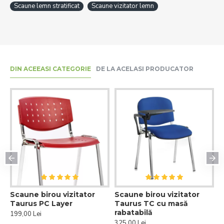
Scaune lemn stratificat
Scaune vizitator lemn
DIN ACEEASI CATEGORIE
DE LA ACELASI PRODUCATOR
Scaune birou vizitator
Scaune birou vizitator
S
Taurus PC Layer
Taurus TC cu masă
T
rabatabilă
199,00 Lei
1
325,00 Lei