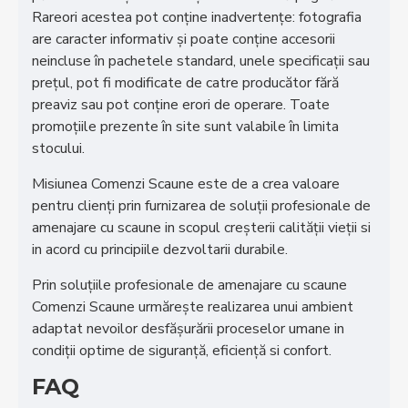
Rareori acestea pot conţine inadvertenţe: fotografia
are caracter informativ şi poate conţine accesorii
neincluse în pachetele standard, unele specificaţii sau
preţul, pot fi modificate de catre producător fără
preaviz sau pot conţine erori de operare. Toate
promoţiile prezente în site sunt valabile în limita
stocului.
Misiunea Comenzi Scaune este de a crea valoare
pentru clienţi prin furnizarea de soluţii profesionale de
amenajare cu scaune in scopul creşterii calităţii vieţii si
in acord cu principiile dezvoltarii durabile.
Prin soluţiile profesionale de amenajare cu scaune
Comenzi Scaune urmăreşte realizarea unui ambient
adaptat nevoilor desfăşurării proceselor umane in
condiţii optime de siguranţă, eficienţă si confort.
FAQ