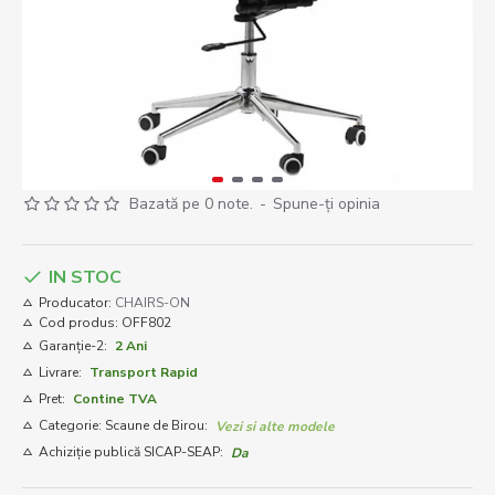
Bazată pe 0 note.
-
Spune-ţi opinia
IN STOC
Producator:
CHAIRS-ON
Cod produs:
OFF802
Garanție-2:
2 Ani
Livrare:
Transport Rapid
Pret:
Contine TVA
Categorie: Scaune de Birou:
Vezi si alte modele
Achiziție publică SICAP-SEAP:
Da