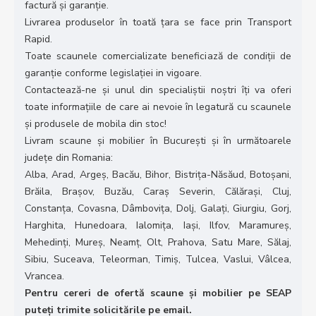
factură și garanție.
Livrarea produselor în toată țara se face prin Transport
Rapid.
Toate scaunele comercializate beneficiază de condiții de
garanție conforme legislației in vigoare.
Contactează-ne și unul din specialiștii noștri îți va oferi
toate informațiile de care ai nevoie în legatură cu scaunele
și produsele de mobila din stoc!
Livram scaune și mobilier în București și în următoarele
județe din Romania:
Alba, Arad, Argeș, Bacău, Bihor, Bistrița-Năsăud, Botoșani,
Brăila, Brașov, Buzău, Caraș Severin, Călărași, Cluj,
Constanța, Covasna, Dâmbovița, Dolj, Galați, Giurgiu, Gorj,
Harghita, Hunedoara, Ialomița, Iași, Ilfov, Maramureș,
Mehedinți, Mureș, Neamț, Olt, Prahova, Satu Mare, Sălaj,
Sibiu, Suceava, Teleorman, Timiș, Tulcea, Vaslui, Vâlcea,
Vrancea.
Pentru cereri de ofertă scaune și mobilier pe SEAP
puteți trimite solicitările pe email.