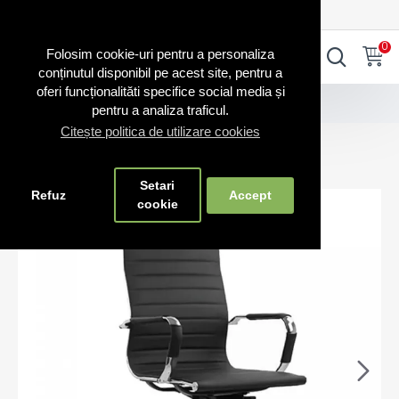
0720.865.728
INTRA IN CONT
CONT NOU
0
0
Folosim cookie-uri pentru a personaliza
conținutul disponibil pe acest site, pentru a
oferi funcționalităti specifice social media și
Scaune ergonomice
Scaune directoriale 802
pentru a analiza traficul.
Citește politica de utilizare cookies
Scaune directoriale 802
Setari
Refuz
Accept
cookie