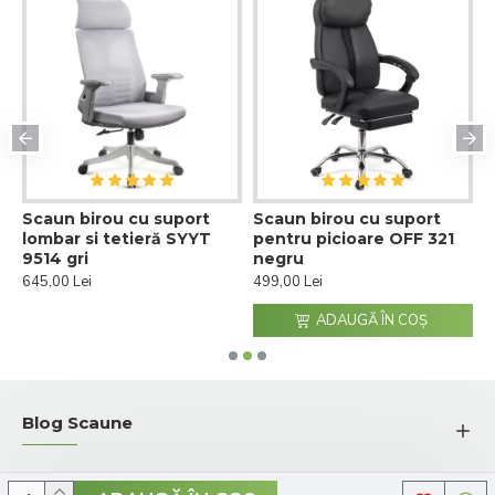
Scaun birou cu suport
Scaun birou cu suport
S
e
lombar si tetieră SYYT
pentru picioare OFF 321
r
9514 gri
negru
4
645,00 Lei
499,00 Lei
4
ADAUGĂ ÎN COŞ
Blog Scaune