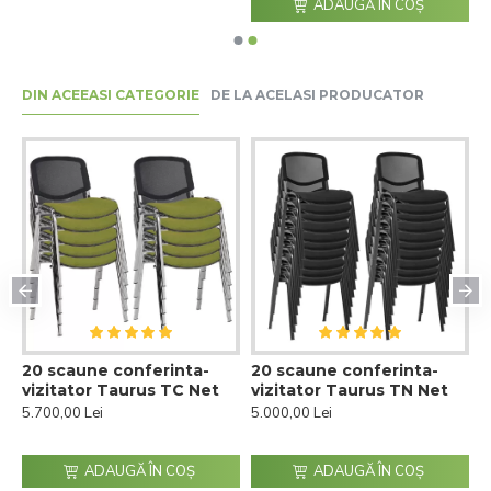
ADAUGĂ ÎN COŞ
DIN ACEEASI CATEGORIE
DE LA ACELASI PRODUCATOR
20 scaune conferinta-
20 scaune conferinta-
2
vizitator Taurus TC Net
vizitator Taurus TN Net
T
d
5.700,00 Lei
5.000,00 Lei
5
ADAUGĂ ÎN COŞ
ADAUGĂ ÎN COŞ