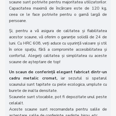
scaune sunt potrivite pentru majoritatea utilizatorilor.
Capacitatea maximă de încărcare este de 120 kg,
ceea ce le face potrivite pentru o gamă largă de
persoane.
Și, pentru a vă asigura de calitatea și fiabilitatea
acestor scaune, vă oferim o garanție solidă de 24 de
luni. Cu HRC 608, veți aduce cu ușurință valoare și stil
în orice spațiu, fără a compromite accesibilitatea și
confortul. Alegeți calitatea și simplitatea cu aceste
scaune de așteptare de top!
Un scaun de conferință elegant fabricat dintr-un
cadru metalic cromat,
iar sezutul si spatarul
scaunului sunt tapitate cu piele ecologica, umplute cu
burete de inalta densitate.
Scaunele sunt stocabile, pot fi depozitate unul peste
celalalt.
Aceste scaune sunt recomandata pentru salile de
asteptare, salile de conferinte, sedinte, birou, etc.