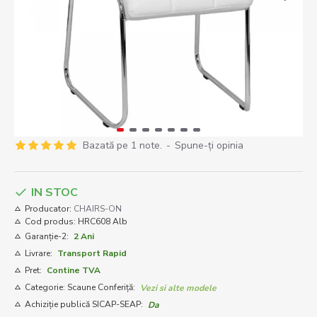
Bazată pe 1 note.
-
Spune-ţi opinia
IN STOC
Producator:
CHAIRS-ON
Cod produs:
HRC608 Alb
Garanție-2:
2 Ani
Livrare:
Transport Rapid
Pret:
Contine TVA
Categorie: Scaune Conferiță:
Vezi si alte modele
Achiziție publică SICAP-SEAP:
Da