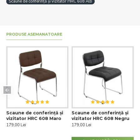
Scaune de conferință și vizitator HRC 608 Alb
PRODUSE ASEMANATOARE
Scaune de conferință și
Scaune de conferință și
e
vizitator HRC 608 Maro
vizitator HRC 608 Negru
179,00 Lei
179,00 Lei