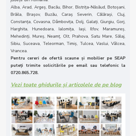
Alba, Arad, Argeș, Bacău, Bihor, Bistrița-Năsăud, Botoșani,
Brăila, Brașov, Buzău, Caraș Severin, Călărași, Cluj,
Constanța, Covasna, Dâmbovița, Dolj, Galați, Giurgiu, Gorj,
Harghita, Hunedoara, Ialomița, Iași, Ilfov, Maramureș,
Mehedinți, Mureș, Neamț, Olt, Prahova, Satu Mare, Sălaj,
Sibiu, Suceava, Teleorman, Timiș, Tulcea, Vaslui, Vâlcea,
Vrancea.
Pentru cereri de ofertă scaune și mobilier pe SEAP
puteți trimite solicitările pe email sau telefonic la
0720.865.728.
Vezi toate ghidurile și articolele de pe blog