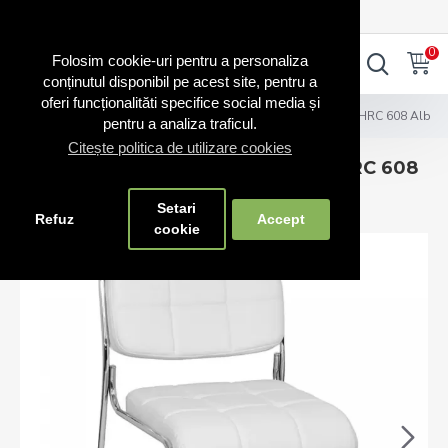
0720.865.728
INTRA IN CONT
CONT NOU
0
0
Folosim cookie-uri pentru a personaliza
conținutul disponibil pe acest site, pentru a
oferi funcționalităti specifice social media și
Scaune vizitator
Scaune de conferință și vizitator HRC 608 Alb
pentru a analiza traficul.
Citește politica de utilizare cookies
Scaune de conferință și vizitator HRC 608
Alb
Setari
Refuz
Accept
cookie