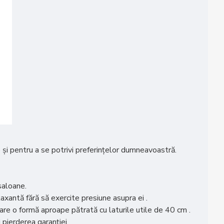
e și pentru a se potrivi preferințelor dumneavoastră.
 saloane.
axantă fără să exercite presiune asupra ei .
are o formă aproape pătrată cu laturile utile de 40 cm .
pierderea garanției.