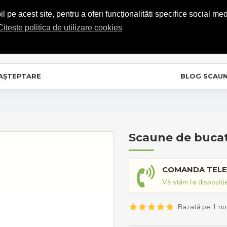
COMENZI TELEFONICE: 0720.865.728
 pe acest site, pentru a oferi funcționalităti specifice social med
Citește politica de utilizare cookies
C
In
 AȘTEPTARE
BLOG SCAU
Scaune de bucat
COMANDA TELE
Vă stăm la dispoziți
Bazată pe 1 no