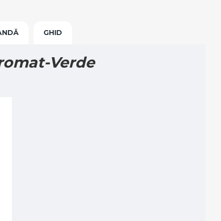
ANDĂ
GHID
cromat-Verde