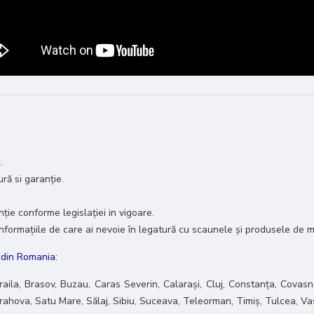
.
ură si garanție.
ie conforme legislației in vigoare.
e informațiile de care ai nevoie în legatură cu scaunele și produsele de m
e din Romania:
raila, Brasov, Buzau, Caras Severin, Calarași, Cluj, Constanța, Covasna
 Prahova, Satu Mare, Sălaj, Sibiu, Suceava, Teleorman, Timiș, Tulcea, Va