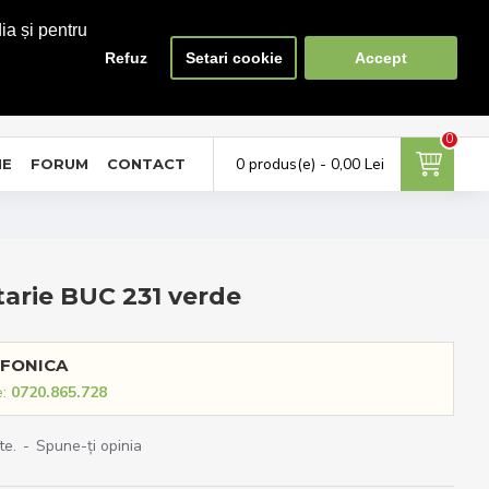
ia și pentru
Refuz
Setari cookie
Accept
0
0
ontul meu
Favorite
Compara
tra in cont / Cont nou
Adauga la favorite
Lista produse de comparat
0
0 produs(e) - 0,00 Lei
NE
FORUM
CONTACT
arie BUC 231 verde
FONICA
e:
0720.865.728
te.
-
Spune-ţi opinia