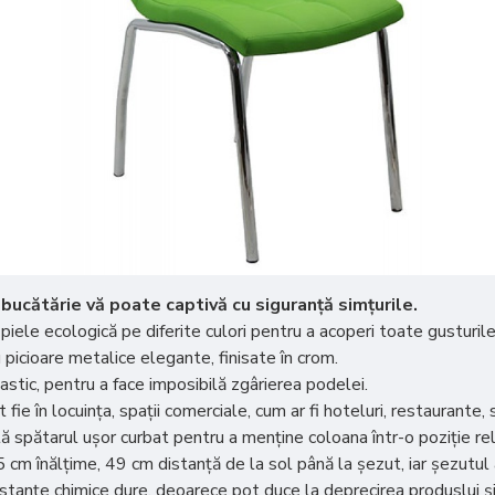
bucătărie vă poate captivă cu siguranță simțurile.
 piele ecologică pe diferite culori pentru a acoperi toate gusturil
picioare metalice elegante, finisate în crom.
astic, pentru a face imposibilă zgârierea podelei.
 fie în locuința, spații comerciale, cum ar fi hoteluri, restaurante,
ă spătarul ușor curbat pentru a menține coloana într-o poziție rel
m înălțime, 49 cm distanță de la sol până la șezut, iar șezutul 
stanțe chimice dure, deoarece pot duce la deprecirea produslui și 