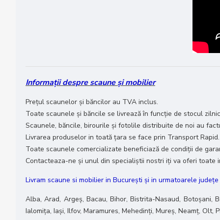
Informații despre scaune și mobilier
Prețul scaunelor și băncilor au TVA inclus.
Toate scaunele și băncile se livrează în funcție de stocul zilnic
Scaunele, băncile, birourile și fotolile distribuite de noi au fact
Livrarea produselor in toată țara se face prin Transport Rapid.
Toate scaunele comercializate beneficiază de condiții de garanț
Contacteaza-ne și unul din specialiștii nostri iți va oferi toat
Livram scaune si mobilier in București și in urmatoarele județ
Alba, Arad, Argeș, Bacau, Bihor, Bistrita-Nasaud, Botoșani, B
Ialomița, Iași, Ilfov, Maramures, Mehedinți, Mureș, Neamț, Olt,