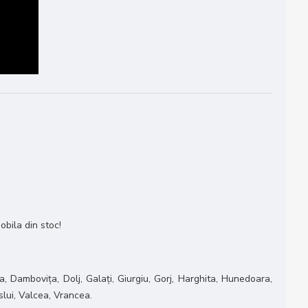
obila din stoc!
, Dambovița, Dolj, Galați, Giurgiu, Gorj, Harghita, Hunedoara,
slui, Valcea, Vrancea.