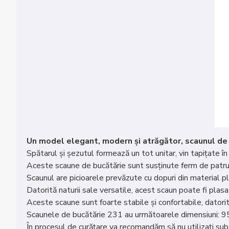
Un model elegant, modern și atrăgător, scaunul de 
Spătarul și șezutul formează un tot unitar, vin tapițate în
Aceste scaune de bucătărie sunt susținute ferm de patru 
Scaunul are picioarele prevăzute cu dopuri din material pl
Datorită naturii sale versatile, acest scaun poate fi plasat
Aceste scaune sunt foarte stabile și confortabile, datorit
Scaunele de bucătărie 231 au următoarele dimensiuni: 95 c
În procesul de curățare va recomandăm să nu utilizați sub