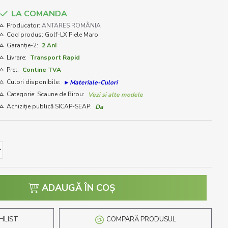
LA COMANDA
Producator:
ANTARES ROMÂNIA
Cod produs:
Golf-LX Piele Maro
Garanție-2:
2 Ani
Livrare:
Transport Rapid
Pret:
Contine TVA
Culori disponibile:
►Materiale-Culori
Categorie: Scaune de Birou:
Vezi si alte modele
Achiziție publică SICAP-SEAP:
Da
ADAUGĂ ÎN COŞ
HLIST
COMPARĂ PRODUSUL