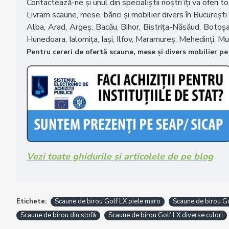
Contactează-ne și unul din specialiștii noștri îți va oferi
Livram scaune, mese, bănci și mobilier divers în București
Alba, Arad, Argeș, Bacău, Bihor, Bistrița-Năsăud, Botoșani
Hunedoara, Ialomița, Iași, Ilfov, Maramureș, Mehedinți, Mu
Pentru cereri de ofertă scaune, mese și divers mobilier pe 
Vezi toate ghidurile și articolele de pe blog
Etichete:
Scaune de birou Golf LX piele maro
Scaune de birou Go
Scaune de birou din stofă
Scaune de birou Golf LX diverse culori