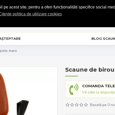
COMENZI TELEFONICE: 0720.865.728
 pe acest site, pentru a oferi funcționalităti specifice social med
Citește politica de utilizare cookies
C
In
 AȘTEPTARE
BLOG SCAU
piele maro
Scaune de birou
COMANDA TELE
Vă stăm la dispoziți
Bazată pe 0 no