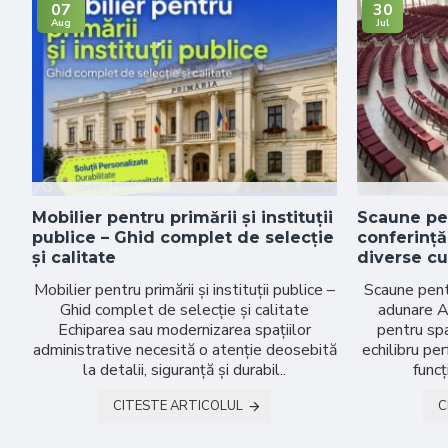
07
30
Aug
Jul
Mobilier pentru primării și instituții
Scaune pen
publice – Ghid complet de selecție
conferință
și calitate
diverse cu
Mobilier pentru primării și instituții publice –
Scaune pentru
Ghid complet de selecție și calitate
adunare Al
Echiparea sau modernizarea spațiilor
pentru spa
administrative necesită o atenție deosebită
echilibru per
la detalii, siguranță și durabil..
funcț
CITESTE ARTICOLUL
C