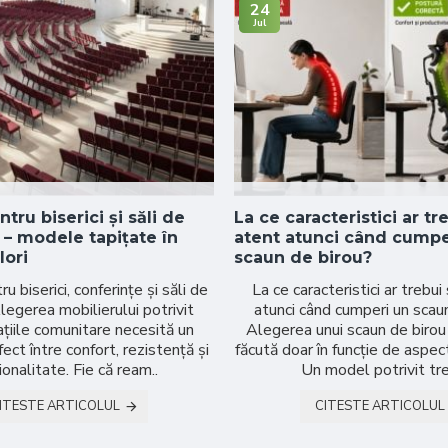
24
Jul
tru biserici și săli de
La ce caracteristici ar tre
 – modele tapițate în
atent atunci când cumpe
lori
scaun de birou?
 biserici, conferințe și săli de
La ce caracteristici ar trebui 
egerea mobilierului potrivit
atunci când cumperi un scau
țiile comunitare necesită un
Alegerea unui scaun de birou 
fect între confort, rezistență și
făcută doar în funcție de aspec
ionalitate. Fie că ream..
Un model potrivit tre
ITESTE ARTICOLUL
CITESTE ARTICOLUL