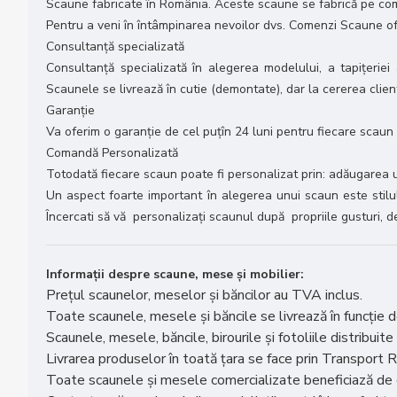
Scaune fabricate în România. Aceste scaune se fabrică pe coman
Pentru a veni în întâmpinarea nevoilor dvs. Comenzi Scaune o
Consultanță specializată
Consultanță specializată în alegerea modelului, a tapițeriei
Scaunele se livrează în cutie (demontate), dar la cererea clien
Garanție
Va oferim o garanție de cel puțîn 24 luni pentru fiecare scaun
Comandă Personalizată
Totodată fiecare scaun poate fi personalizat prin: adăugarea u
Un aspect foarte important în alegerea unui scaun este stilul,
Încercati să vă personalizați scaunul după propriile gusturi, de
Informații despre scaune, mese și mobilier:
Prețul scaunelor, meselor și băncilor au TVA inclus.
Toate scaunele, mesele și băncile se livrează în funcție de
Scaunele, mesele, băncile, birourile și fotoliile distribuite
Livrarea produselor în toată țara se face prin Transport R
Toate scaunele și mesele comercializate beneficiază de co