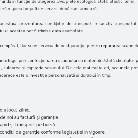
dă în funcție de alegerea Dvs. piele ecologică, stofă, plastic, lemn.
feră o gama bogată de servicii, după cum urmează:
 acestuia, prezentarea condițiilor de transport, respectiv transportul
tului acestea pot fi trimise gata asamblate.
 cumpărat, dar și un serviciu de postgaranție pentru repararea scaunel
nui logo, prin confecționarea scaunului cu materialul/stofă clientului
 culoarea și tapițeria scaunului. De cele mai multe ori, scaunele pot f
oarece este o investiție personalizată și durabilă în timp.
 stocul zilnic.
 de noi au factură și garanție.
apid și transport pe bursă.
ndiții de garanție conforme legislației in vigoare.