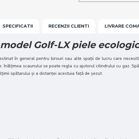
SPECIFICATII
RECENZII CLIENTI
LIVRARE COM
 model Golf-LX piele ecologi
inat în general pentru birouri sau alte spații de lucru care necesită 
. înălțimea scaunului se poate regla cu ajutorul cilindrului cu gaz. Spăta
țimii spătarului și a distanței acestuia față de șezut.