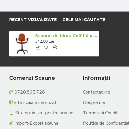
RECENT VIZUALIZATE
CELE MAI CĂUTATE
Scaune de birou Golf LX piele maro
342,00 Lei
Comenzi Scaune
Informații
0720.865.728
Contactați-ne
Site scaune securizat
Despre noi
Site optimizat pentru scaune
Termeni si Condiții
Import-Export scaune
Politica de Confidenția