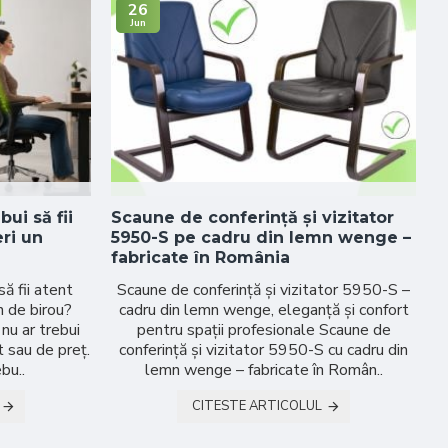
26
Jun
bui să fii
Scaune de conferință și vizitator
C
ri un
5950-S pe cadru din lemn wenge –
b
fabricate în România
C
să fii atent
Scaune de conferință și vizitator 5950-S –
n de birou?
cadru din lemn wenge, eleganță și confort
„
nu ar trebui
pentru spații profesionale Scaune de
t sau de preț.
conferință și vizitator 5950-S cu cadru din
bu..
lemn wenge – fabricate în Român..
CITESTE ARTICOLUL