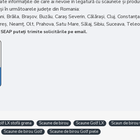
 toate informațiile de care ai nevoie în legatură cu scaunele și pro
 și în următoarele județe din Romania:
, Brăila, Brașov, Buzău, Caraș Severin, Călărași, Cluj, Constanța,
reș, Neamț, Olt, Prahova, Satu Mare, Sălaj, Sibiu, Suceava, Teleo
SEAP puteți trimite solicitările pe email.
lf LX stofă grena
Scaune de birou
Scaune Golf LX
Scaun de birou 
Scaune de birou Golf
Scaune de birou Golf piele