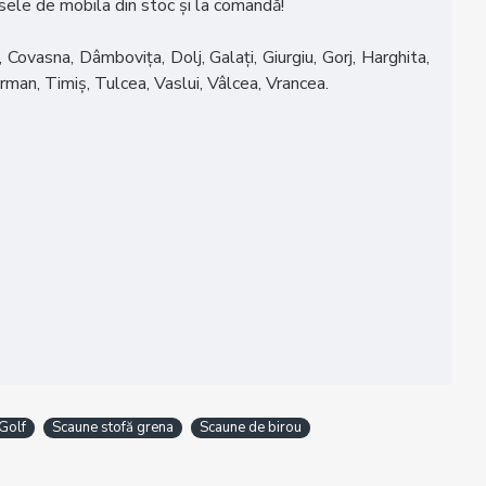
dusele de mobila din stoc și la comandă!
 Covasna, Dâmbovița, Dolj, Galați, Giurgiu, Gorj, Harghita,
rman, Timiș, Tulcea, Vaslui, Vâlcea, Vrancea.
Golf
Scaune stofă grena
Scaune de birou