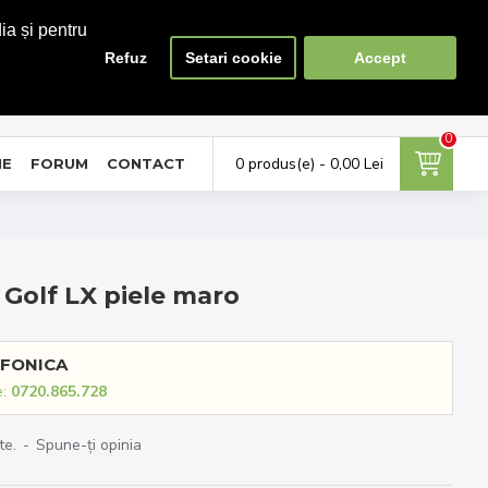
ia și pentru
Refuz
Setari cookie
Accept
0
0
ontul meu
Favorite
Compara
tra in cont / Cont nou
Adauga la favorite
Lista produse de comparat
0
0 produs(e) - 0,00 Lei
NE
FORUM
CONTACT
 Golf LX piele maro
FONICA
e:
0720.865.728
te.
-
Spune-ţi opinia