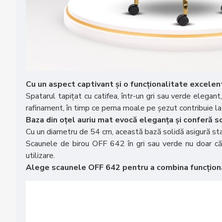
Cu un aspect captivant și o funcționalitate excele
Spatarul tapițat cu catifea, într-un gri sau verde elegan
rafinament, în timp ce perna moale pe șezut contribuie la
Baza din oțel auriu mat evocă eleganța și conferă s
Cu un diametru de 54 cm, această bază solidă asigură stabil
Scaunele de birou OFF 642 în gri sau verde nu doar că 
utilizare.
Alege scaunele OFF 642 pentru a combina funcționali