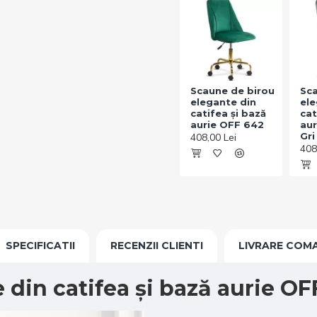
Scaune de birou
Sca
elegante din
ele
catifea și bază
cat
aurie OFF 642
aur
Gri
408,00 Lei
408
SPECIFICATII
RECENZII CLIENTI
LIVRARE COM
 din catifea și bază aurie O