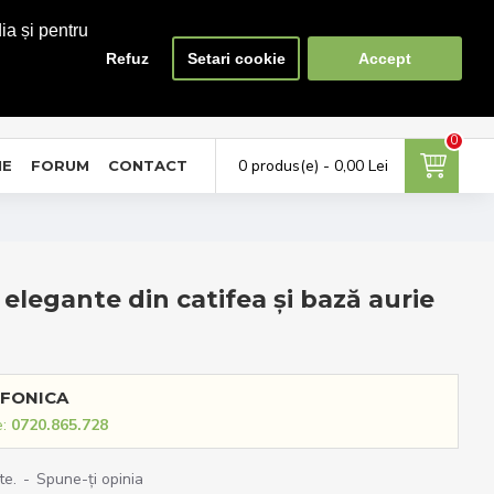
ia și pentru
Refuz
Setari cookie
Accept
0
0
ontul meu
Favorite
Compara
tra in cont / Cont nou
Adauga la favorite
Lista produse de comparat
0
0 produs(e) - 0,00 Lei
NE
FORUM
CONTACT
elegante din catifea și bază aurie
FONICA
e:
0720.865.728
te.
-
Spune-ţi opinia