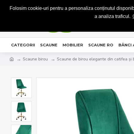
CONTACT
Folosim cookie-uri pentru a personaliza conținutul disponibil
a analiza traficul.
CATEGORII
SCAUNE
MOBILIER
SCAUNE RO
BĂNCI
Scaune birou
Scaune de birou elegante din catifea și