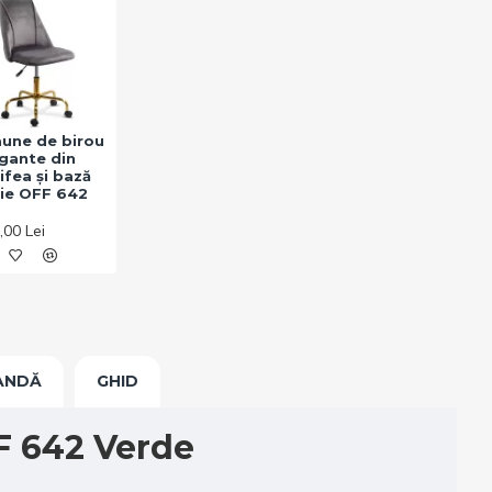
une de birou
gante din
ifea și bază
ie OFF 642
,00 Lei
ANDĂ
GHID
FF 642 Verde