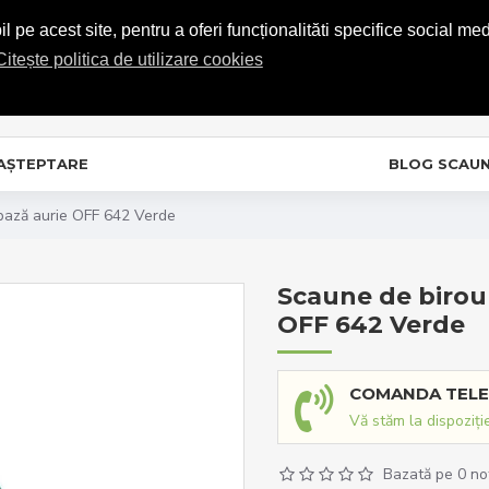
COMENZI TELEFONICE: 0720.865.728
 pe acest site, pentru a oferi funcționalităti specifice social med
Citește politica de utilizare cookies
C
In
 AȘTEPTARE
BLOG SCAU
 bază aurie OFF 642 Verde
Scaune de birou 
OFF 642 Verde
COMANDA TELE
Vă stăm la dispoziți
Bazată pe 0 no