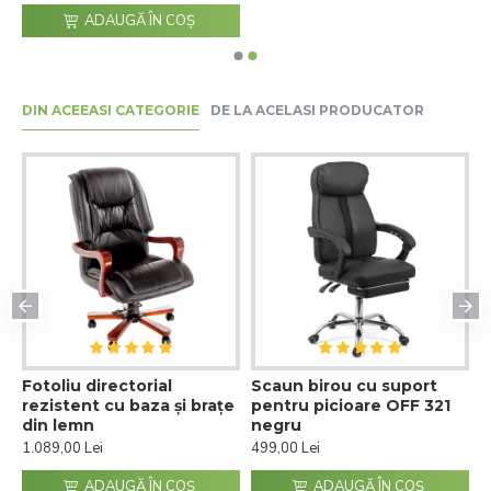
ADAUGĂ ÎN COŞ
DIN ACEEASI CATEGORIE
DE LA ACELASI PRODUCATOR
Fotoliu directorial
Scaun birou cu suport
S
rezistent cu baza și brațe
pentru picioare OFF 321
r
din lemn
negru
5
1.089,00 Lei
499,00 Lei
ADAUGĂ ÎN COŞ
ADAUGĂ ÎN COŞ