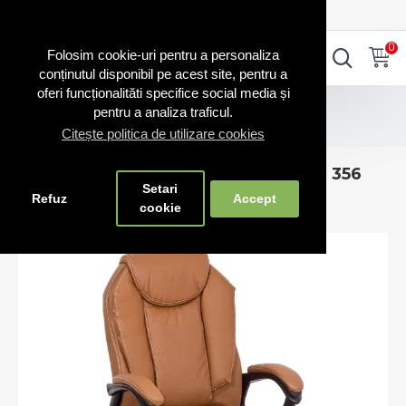
0720.865.728
INTRA IN CONT
CONT NOU
0
0
Folosim cookie-uri pentru a personaliza
conținutul disponibil pe acest site, pentru a
oferi funcționalităti specifice social media și
Scaune directoriale
pentru a analiza traficul.
Scaune de birou confortabile Office 356 Bej
Citește politica de utilizare cookies
Scaune de birou confortabile Office 356
Setari
Bej
Refuz
Accept
cookie