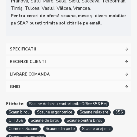
Prahova, Satu Mare, Sălaj, Sibiu, Suceava, Teleorman,
Timiș, Tulcea, Vaslui, Vâlcea, Vrancea.
Pentru cereri de ofertă scaune, mese și divers mobilier
pe SEAP puteți trimite solicitările pe email.
SPECIFICATII
RECENZII CLIENTI
LIVRARE COMANDĂ
GHID
Etichete:
Scaune de birou confortabile Office 356 Bej
Scaun birou
Scaune ergonomice
Scaune relaxare
356
OFF356
Scaune de birou
Scaune pentru birou
Comenzi Scaune
Scaune din piele
Scaune preț mic
Scaune ergonomice