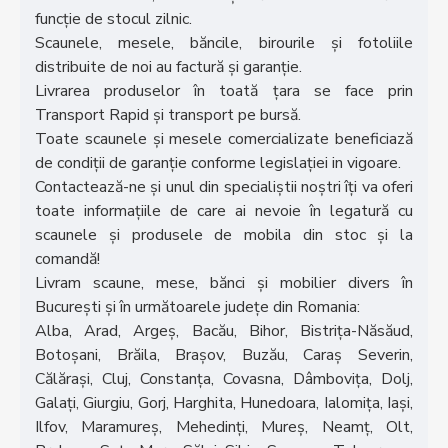
funcție de stocul zilnic.
Scaunele, mesele, băncile, birourile și fotoliile
distribuite de noi au factură și garanție.
Livrarea produselor în toată țara se face prin
Transport Rapid și transport pe bursă.
Toate scaunele și mesele comercializate beneficiază
de condiții de garanție conforme legislației in vigoare.
Contactează-ne și unul din specialiștii noștri îți va oferi
toate informațiile de care ai nevoie în legatură cu
scaunele și produsele de mobila din stoc și la
comandă!
Livram scaune, mese, bănci și mobilier divers în
București și în următoarele județe din Romania:
Alba, Arad, Argeș, Bacău, Bihor, Bistrița-Năsăud,
Botoșani, Brăila, Brașov, Buzău, Caraș Severin,
Călărași, Cluj, Constanța, Covasna, Dâmbovița, Dolj,
Galați, Giurgiu, Gorj, Harghita, Hunedoara, Ialomița, Iași,
Ilfov, Maramureș, Mehedinți, Mureș, Neamț, Olt,