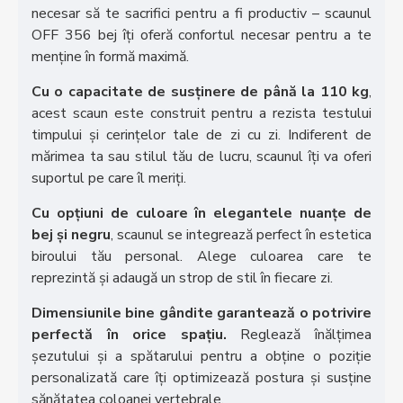
necesar să te sacrifici pentru a fi productiv – scaunul
OFF 356 bej îți oferă confortul necesar pentru a te
menține în formă maximă.
Cu o capacitate de susținere de până la 110 kg
,
acest scaun este construit pentru a rezista testului
timpului și cerințelor tale de zi cu zi. Indiferent de
mărimea ta sau stilul tău de lucru, scaunul îți va oferi
suportul pe care îl meriți.
Cu opțiuni de culoare în elegantele nuanțe de
bej și negru
, scaunul se integrează perfect în estetica
biroului tău personal. Alege culoarea care te
reprezintă și adaugă un strop de stil în fiecare zi.
Dimensiunile bine gândite garantează o potrivire
perfectă în orice spațiu.
Reglează înălțimea
șezutului și a spătarului pentru a obține o poziție
personalizată care îți optimizează postura și susține
sănătatea coloanei vertebrale.