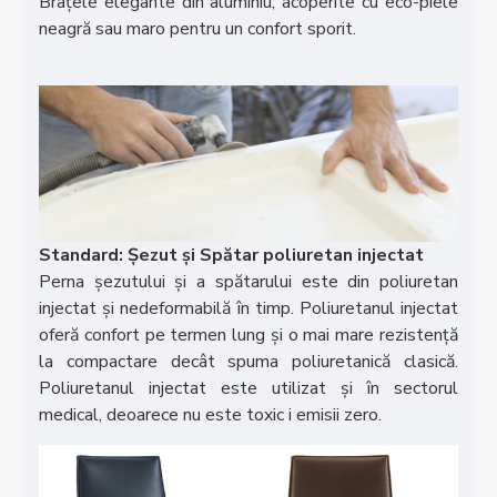
Brațele elegante din aluminiu, acoperite cu eco-piele
neagră sau maro pentru un confort sporit.
Standard: Șezut și Spătar poliuretan injectat
Perna șezutului și a spătarului este din poliuretan
injectat și nedeformabilă în timp. Poliuretanul injectat
oferă confort pe termen lung și o mai mare rezistență
la compactare decât spuma poliuretanică clasică.
Poliuretanul injectat este utilizat și în sectorul
medical, deoarece nu este toxic i emisii zero.