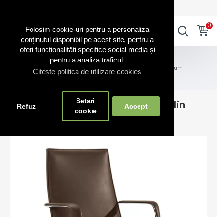
0720.865.728
INTRA IN CONT
CONT NOU
0
0
Folosim cookie-uri pentru a personaliza
conținutul disponibil pe acest site, pentru a
oferi funcționalităti specifice social media și
Scaune RO
pentru a analiza traficul.
Scaune directoriale fabricate în România – confort premium
Citește politica de utilizare cookies
Scaune de birou Carlo Conference din piele eco
Setari
Scaune de birou Carlo Conference din
Refuz
Accept
cookie
piele eco