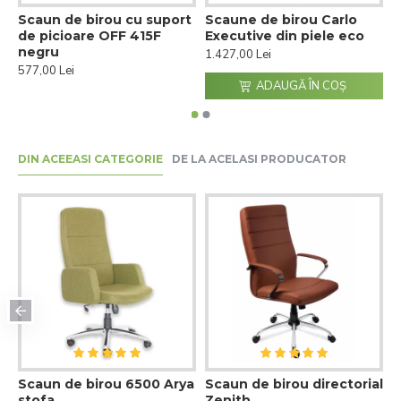
Scaun de birou cu suport
Scaune de birou Carlo
S
de picioare OFF 415F
Executive din piele eco
b
negru
1.427,00 Lei
2
577,00 Lei
ADAUGĂ ÎN COŞ
DIN ACEEASI CATEGORIE
DE LA ACELASI PRODUCATOR
a
Scaun de birou 6500 Arya
Scaun de birou directorial
stofa
Zenith