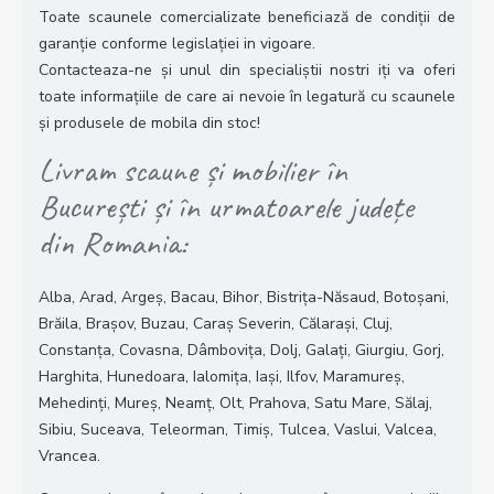
Toate scaunele comercializate beneficiază de condiții de
garanție conforme legislației in vigoare.
Contacteaza-ne și unul din specialiștii nostri iți va oferi
toate informațiile de care ai nevoie în legatură cu scaunele
și produsele de mobila din stoc!
Livram scaune și mobilier în
București și în urmatoarele județe
din Romania:
Alba, Arad, Argeș, Bacau, Bihor, Bistrița-Năsaud, Botoșani,
Brăila, Brașov, Buzau, Caraș Severin, Călarași, Cluj,
Constanța, Covasna, Dâmbovița, Dolj, Galați, Giurgiu, Gorj,
Harghita, Hunedoara, Ialomița, Iași, Ilfov, Maramureș,
Mehedinți, Mureș, Neamț, Olt, Prahova, Satu Mare, Sălaj,
Sibiu, Suceava, Teleorman, Timiș, Tulcea, Vaslui, Valcea,
Vrancea.