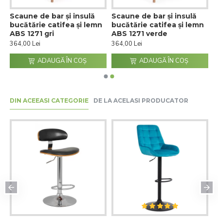
Scaune de bar și insulă
Scaune de bar și insulă
n
bucătărie catifea și lemn
bucătărie catifea și lemn
ABS 1271 gri
ABS 1271 verde
364,00 Lei
364,00 Lei
ADAUGĂ ÎN COŞ
ADAUGĂ ÎN COŞ
DIN ACEEASI CATEGORIE
DE LA ACELASI PRODUCATOR