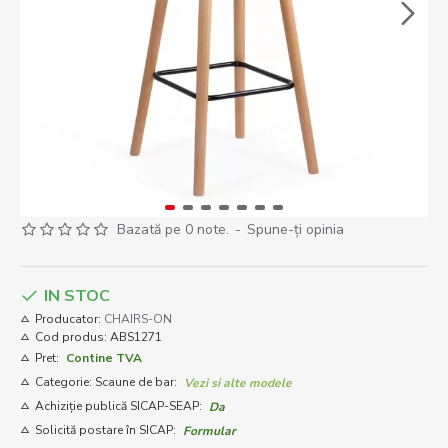
Bazată pe 0 note.
-
Spune-ţi opinia
IN STOC
Producator:
CHAIRS-ON
Cod produs:
ABS1271
Pret:
Contine TVA
Categorie: Scaune de bar:
Vezi si alte modele
Achiziție publică SICAP-SEAP:
Da
Solicită postare în SICAP:
Formular