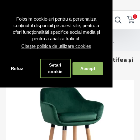
0720.865.728
INTRA IN CONT
CONT NOU
0
0
Folosim cookie-uri pentru a personaliza
conținutul disponibil pe acest site, pentru a
oferi funcționalităti specifice social media și
Scaune bar
pentru a analiza traficul.
Scaune de bar și insulă bucătărie catifea și lemn ABS 1271
Citește politica de utilizare cookies
Scaune de bar și insulă bucătărie catifea și
Setari
lemn ABS 1271
Refuz
Accept
cookie