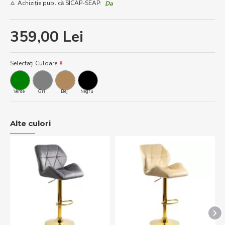
Achiziție publică SICAP-SEAP:
Da
359,00 Lei
Selectați Culoare
Verde
Gri
Bej
Negru
Alte culori