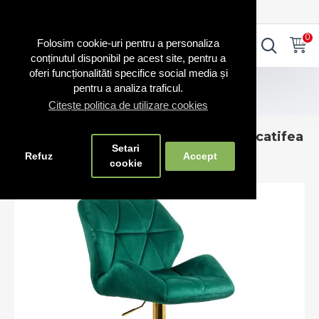
0720.865.728
INTRA IN CONT
CONT NOU
0
0
Folosim cookie-uri pentru a personaliza
conținutul disponibil pe acest site, pentru a
oferi funcționalităti specifice social media și
Scaune evenimente
pentru a analiza traficul.
Scaune de bar, insulă bucătărie din catifea ABS 148
Citește politica de utilizare cookies
Scaune de bar, insulă bucătărie din catifea
Setari
ABS 148
Refuz
Accept
cookie