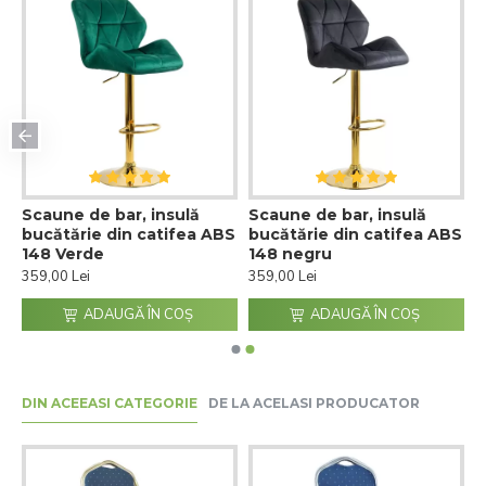
Scaune de bar, insulă
Scaune de bar, insulă
BS
bucătărie din catifea ABS
bucătărie din catifea ABS
148 Verde
148 negru
359,00 Lei
359,00 Lei
ADAUGĂ ÎN COŞ
ADAUGĂ ÎN COŞ
DIN ACEEASI CATEGORIE
DE LA ACELASI PRODUCATOR