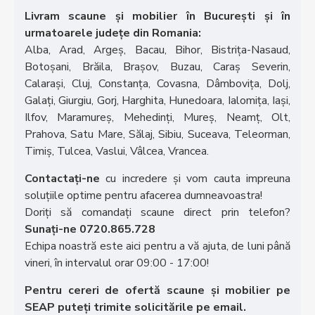
Livram scaune și mobilier în București și în
urmatoarele județe din Romania:
Alba, Arad, Argeș, Bacau, Bihor, Bistrița-Nasaud,
Botoșani, Brăila, Brașov, Buzau, Caraș Severin,
Calarași, Cluj, Constanța, Covasna, Dâmbovița, Dolj,
Galați, Giurgiu, Gorj, Harghita, Hunedoara, Ialomița, Iași,
Ilfov, Maramureș, Mehedinți, Mureș, Neamț, Olt,
Prahova, Satu Mare, Sălaj, Sibiu, Suceava, Teleorman,
Timiș, Tulcea, Vaslui, Vâlcea, Vrancea.
Contactați-ne
cu incredere și vom cauta impreuna
soluțiile optime pentru afacerea dumneavoastra!
Doriţi să comandaţi scaune direct prin telefon?
Sunaţi-ne 0720.865.728
Echipa noastră este aici pentru a vă ajuta, de luni până
vineri, în intervalul orar 09:00 - 17:00!
Pentru cereri de ofertă scaune și mobilier pe
SEAP puteți trimite solicitările pe email.