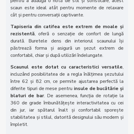
pentru a adăuga o notă de stil și sofisticare, acest
scaun este ideal atât pentru momente de relaxare
cât și pentru conversații captivante.
Tapiseria din catifea este extrem de moale și
rezistentă
, oferă o senzație de confort de lungă
durată. Buretele dens din interiorul scaunului își
păstrează forma și asigură un șezut extrem de
confortabil, chiar și după utilizări îndelungate.
Scaunul este dotat cu caracteristici versatile
,
incluzând posibilitatea de a regla înălțimea șezutului
între 62 și 82 cm, ce permite ajustarea perfectă la
diferite tipuri de mese pentru
insule de bucătărie și
blaturi de bar
. De asemenea, funcția de rotație la
360 de grade îmbunătățește interactivitatea cu cei
din jur, iar spătarul înalt și confortabil sporește
stabilitatea și stilul, datorită designului său modern și
împletit.