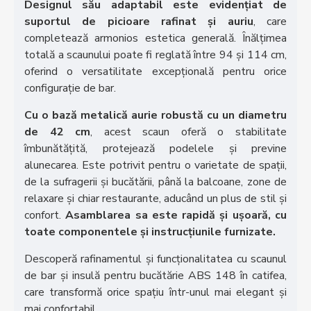
Designul său adaptabil este evidențiat de
suportul de picioare rafinat și auriu
, care
completează armonios estetica generală. Înălțimea
totală a scaunului poate fi reglată între 94 și 114 cm,
oferind o versatilitate excepțională pentru orice
configurație de bar.
Cu o bază metalică aurie robustă cu un diametru
de 42 cm
, acest scaun oferă o stabilitate
îmbunătățită, protejează podelele și previne
alunecarea. Este potrivit pentru o varietate de spații,
de la sufragerii și bucătării, până la balcoane, zone de
relaxare și chiar restaurante, aducând un plus de stil și
confort.
Asamblarea sa este rapidă și ușoară, cu
toate componentele și instrucțiunile furnizate.
Descoperă rafinamentul și funcționalitatea cu scaunul
de bar și insulă pentru bucătărie ABS 148 în catifea,
care transformă orice spațiu într-unul mai elegant și
mai confortabil.