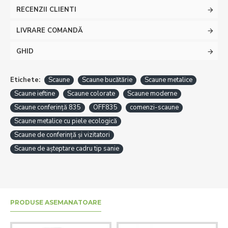
RECENZII CLIENTI
LIVRARE COMANDĂ
GHID
Etichete:
Scaune
Scaune bucătărie
Scaune metalice
Scaune ieftine
Scaune colorate
Scaune moderne
Scaune conferință 835
OFF835
comenzi-scaune
Scaune metalice cu piele ecologică
Scaune de conferință și vizitatori
Scaune de așteptare cadru tip sanie
PRODUSE ASEMANATOARE