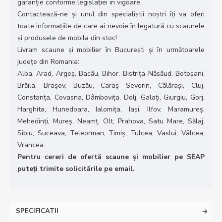
garanție conforme legislației in vigoare.
Contactează-ne și unul din specialiștii noștri îți va oferi
toate informațiile de care ai nevoie în legatură cu scaunele
și produsele de mobila din stoc!
Livram scaune și mobilier în București și în următoarele
județe din Romania:
Alba, Arad, Argeș, Bacău, Bihor, Bistrița-Năsăud, Botoșani,
Brăila, Brașov, Buzău, Caraș Severin, Călărași, Cluj,
Constanța, Covasna, Dâmbovița, Dolj, Galați, Giurgiu, Gorj,
Harghita, Hunedoara, Ialomița, Iași, Ilfov, Maramureș,
Mehedinți, Mureș, Neamț, Olt, Prahova, Satu Mare, Sălaj,
Sibiu, Suceava, Teleorman, Timiș, Tulcea, Vaslui, Vâlcea,
Vrancea.
Pentru cereri de ofertă scaune și mobilier pe SEAP
puteți trimite solicitările pe email.
SPECIFICATII