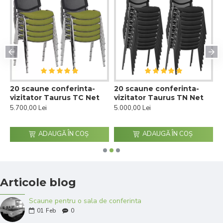
20 scaune conferinta-
20 scaune conferinta-
2
vizitator Taurus TC Net
vizitator Taurus TN Net
T
d
5.700,00 Lei
5.000,00 Lei
5
ADAUGĂ ÎN COŞ
ADAUGĂ ÎN COŞ
Articole blog
Scaune pentru o sala de conferinta
01
Feb
0