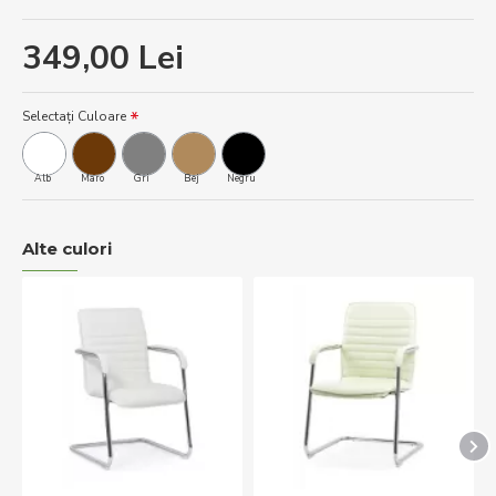
349,00 Lei
Selectați Culoare
Alb
Maro
Gri
Bej
Negru
Alte culori