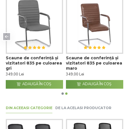
Scaune de conferință și
Scaune de conferință și
a
vizitatori 835 pe culoarea
vizitatori 835 pe culoarea
gri
maro
349,00 Lei
349,00 Lei
ADAUGĂ ÎN COŞ
ADAUGĂ ÎN COŞ
DIN ACEEASI CATEGORIE
DE LA ACELASI PRODUCATOR