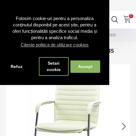
0720.865.728
INTRA IN CONT
CONT NOU
0
0
Folosim cookie-uri pentru a personaliza
conținutul disponibil pe acest site, pentru a
oferi funcționalităti specifice social media și
Scaune vizitator
Scaune de conferință și vizitatori 835
pentru a analiza traficul.
Citește politica de utilizare cookies
Scaune de conferință și vizitatori 835
Setari
Refuz
Accept
cookie