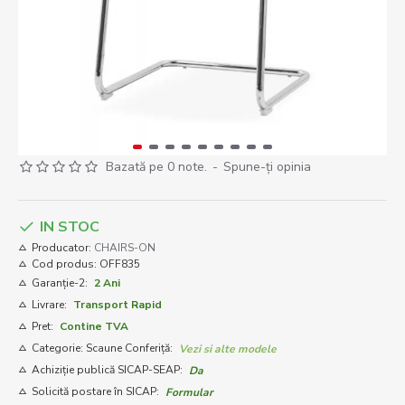
Bazată pe 0 note.
-
Spune-ţi opinia
IN STOC
Producator:
CHAIRS-ON
Cod produs:
OFF835
Garanție-2:
2 Ani
Livrare:
Transport Rapid
Pret:
Contine TVA
Categorie: Scaune Conferiță:
Vezi si alte modele
Achiziție publică SICAP-SEAP:
Da
Solicită postare în SICAP:
Formular