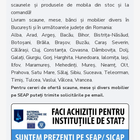
scaunele și produsele de mobila din stoc și la
comandă!
Livram scaune, mese, bănci și mobilier divers în
București și în următoarele județe din Romania:
Alba, Arad, Argeș, Bacău, Bihor, Bistrița-Năsăud,
Botoșani, Brăila, Brașov, Buzău, Caraș Severin,
Călărași, Cluj, Constanța, Covasna, Dâmbovița, Dolj,
Galați, Giurgiu, Gorj, Harghita, Hunedoara, Ialomița, Iași,
Ilfov, Maramureș, Mehedinți, Mureș, Neamț, Olt,
Prahova, Satu Mare, Sălaj, Sibiu, Suceava, Teleorman,
Timiș, Tulcea, Vaslui, Vâlcea, Vrancea.
Pentru cereri de ofertă scaune, mese și divers mobilier
pe SEAP puteți trimite solicitările pe email.