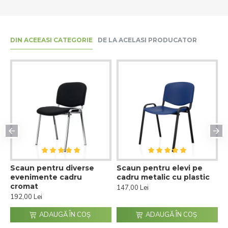
DIN ACEEASI CATEGORIE
DE LA ACELASI PRODUCATOR
e
Scaun pentru diverse
Scaun pentru elevi pe
S
evenimente cadru
cadru metalic cu plastic
c
cromat
147,00 Lei
1
192,00 Lei
ADAUGĂ ÎN COŞ
ADAUGĂ ÎN COŞ