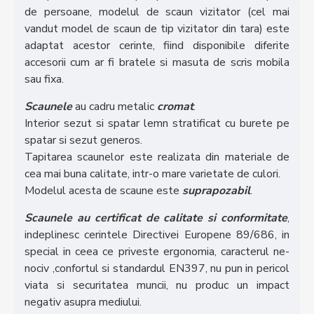
de persoane, modelul de scaun vizitator (cel mai
vandut model de scaun de tip vizitator din tara) este
adaptat acestor cerinte, fiind disponibile diferite
accesorii cum ar fi bratele si masuta de scris mobila
sau fixa.
Scaunele
au cadru metalic
cromat
.
Interior sezut si spatar lemn stratificat cu burete pe
spatar si sezut generos.
Tapitarea scaunelor este realizata din materiale de
cea mai buna calitate, intr-o mare varietate de culori.
Modelul acesta de scaune este
suprapozabil
.
Scaunele au certificat de calitate si conformitate
,
indeplinesc cerintele Directivei Europene 89/686, in
special in ceea ce priveste ergonomia, caracterul ne-
nociv ,confortul si standardul EN397, nu pun in pericol
viata si securitatea muncii, nu produc un impact
negativ asupra mediului.