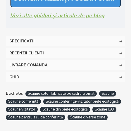
Vezi alte ghiduri și articole de pe blog
SPECIFICATII
RECENZII CLIENTI
LIVRARE COMANDĂ
GHID
Etichete:
Scaune color fabricate pe cadru cromat
Scaune
Scaune conferință
Scaune conferință-vizitator piele ecologică
Scaune vizitator
Scaune din piele ecologică
Scaune ISO
Scaune pentru săli de conferință
Scaune diverse zone