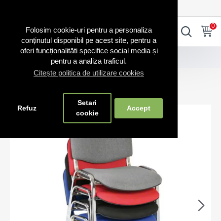
0720.865.728
INTRA IN CONT
CONT NOU
0
0
Folosim cookie-uri pentru a personaliza
conținutul disponibil pe acest site, pentru a
oferi funcționalităti specifice social media și
Scaune stivuibile
Scaune color pe cadru cromat
pentru a analiza traficul.
Citește politica de utilizare cookies
Scaune color pe cadru cromat
Setari
Refuz
Accept
cookie