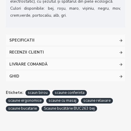
electrostatic), cu șezutul și spătarul din piele ecologică.
Culori disponibile: bej, roșu, maro, vișiniu, negru, mov,
crem,verde, portocaliu, alb, gri.
SPECIFICATII
RECENZII CLIENTI
LIVRARE COMANDĂ
GHID
Etichete:
scaun birou
scaune conferinta
scaune ergonomice
scaune cu masaj
scaune relaxare
scaune bucatarie
Scaune bucătărie BUC263 bej