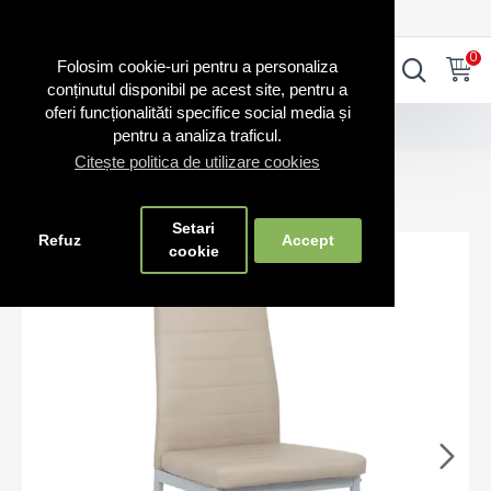
0720.865.728
INTRA IN CONT
CONT NOU
0
0
Folosim cookie-uri pentru a personaliza
conținutul disponibil pe acest site, pentru a
oferi funcționalităti specifice social media și
Scaune bucătărie
Scaune bucătărie BUC263 bej
pentru a analiza traficul.
Citește politica de utilizare cookies
Scaune bucătărie BUC263 bej
Setari
Refuz
Accept
cookie