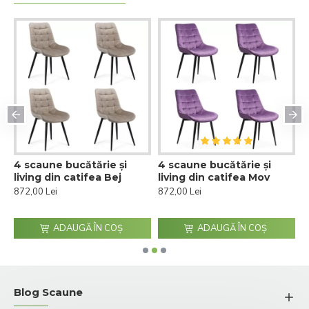
4 scaune bucătărie și
4 scaune bucătărie și
4
C
living din catifea Bej
living din catifea Mov
l
P
872,00 Lei
872,00 Lei
8
ADAUGĂ ÎN COŞ
ADAUGĂ ÎN COŞ
Blog Scaune