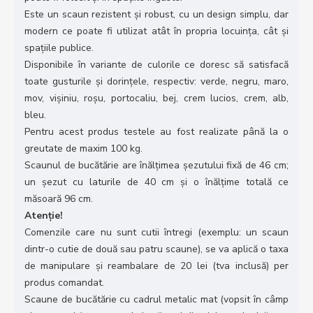
Este un scaun rezistent și robust, cu un design simplu, dar
modern ce poate fi utilizat atât în propria locuința, cât și
spațiile publice.
Disponibile în variante de culorile ce doresc să satisfacă
toate gusturile și dorințele, respectiv: verde, negru, maro,
mov, vișiniu, roșu, portocaliu, bej, crem lucios, crem, alb,
bleu.
Pentru acest produs testele au fost realizate până la o
greutate de maxim 100 kg.
Scaunul de bucătărie are înălțimea șezutului fixă de 46 cm;
un șezut cu laturile de 40 cm și o înălțime totală ce
măsoară 96 cm.
Atenție!
Comenzile care nu sunt cutii întregi (exemplu: un scaun
dintr-o cutie de două sau patru scaune), se va aplică o taxa
de manipulare și reambalare de 20 lei (tva inclusă) per
produs comandat.
Scaune de bucătărie cu cadrul metalic mat (vopsit în câmp