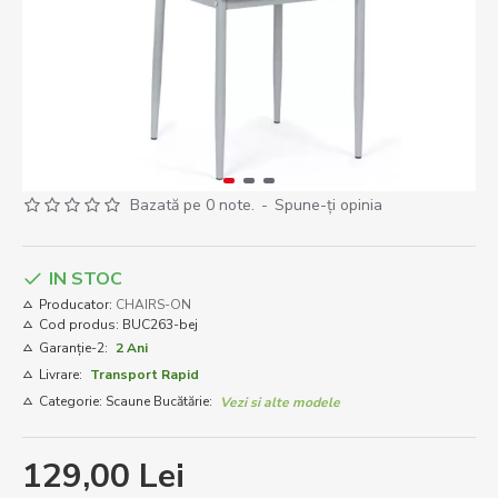
Bazată pe 0 note.
-
Spune-ţi opinia
IN STOC
Producator:
CHAIRS-ON
Cod produs:
BUC263-bej
Garanție-2:
2 Ani
Livrare:
Transport Rapid
Categorie: Scaune Bucătărie:
Vezi si alte modele
129,00 Lei