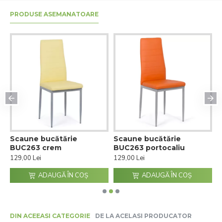
PRODUSE ASEMANATOARE
Scaune bucătărie
Scaune bucătărie
S
BUC263 crem
BUC263 portocaliu
B
129,00 Lei
129,00 Lei
1
ADAUGĂ ÎN COŞ
ADAUGĂ ÎN COŞ
DIN ACEEASI CATEGORIE
DE LA ACELASI PRODUCATOR