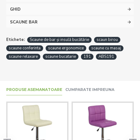
GHID
SCAUNE BAR
Etichete:
Scaune de bar și insulă bucătărie
scaun birou
scaune conferinta
scaune ergonomice
scaune cu masaj
scaune relaxare
scaune bucatarie
191
ABS191
PRODUSE ASEMANATOARE
CUMPARATE IMPREUNA