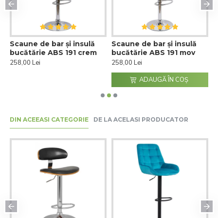
Scaune de bar și insulă
Scaune de bar și insulă
S
bucătărie ABS 191 crem
bucătărie ABS 191 mov
b
258,00 Lei
258,00 Lei
2
ADAUGĂ ÎN COŞ
DIN ACEEASI CATEGORIE
DE LA ACELASI PRODUCATOR