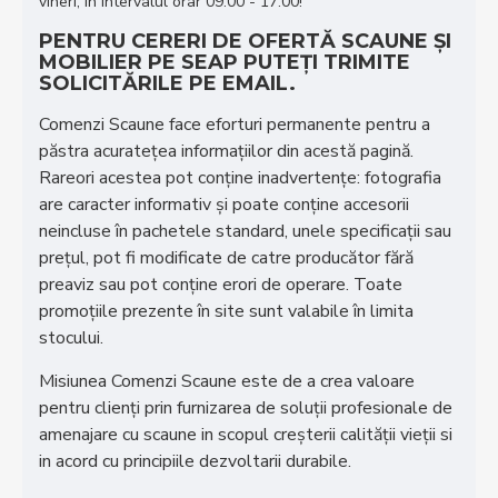
vineri, în intervalul orar 09:00 - 17:00!
PENTRU CERERI DE OFERTĂ SCAUNE ȘI
MOBILIER PE SEAP PUTEȚI TRIMITE
SOLICITĂRILE PE EMAIL.
Comenzi Scaune face eforturi permanente pentru a
păstra acurateţea informaţiilor din acestă pagină.
Rareori acestea pot conţine inadvertenţe: fotografia
are caracter informativ şi poate conţine accesorii
neincluse în pachetele standard, unele specificaţii sau
preţul, pot fi modificate de catre producător fără
preaviz sau pot conţine erori de operare. Toate
promoţiile prezente în site sunt valabile în limita
stocului.
Misiunea Comenzi Scaune este de a crea valoare
pentru clienţi prin furnizarea de soluţii profesionale de
amenajare cu scaune in scopul creşterii calităţii vieţii si
in acord cu principiile dezvoltarii durabile.