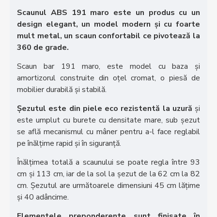
Scaunul ABS 191 maro este un produs cu un
design elegant, un model modern și cu foarte
mult metal, un scaun confortabil ce pivotează la
360 de grade.
Scaun bar 191 maro, este model cu baza și
amortizorul construite din oțel cromat, o piesă de
mobilier durabilă și stabilă.
Șezutul este din piele eco rezistentă la uzură
și
este umplut cu burete cu densitate mare, sub șezut
se află mecanismul cu mâner pentru a-l face reglabil
pe înălțime rapid și în siguranță.
Înălțimea totală a scaunului se poate regla între 93
cm și 113 cm, iar de la sol la șezut de la 62 cm la 82
cm. Șezutul are următoarele dimensiuni 45 cm lățime
și 40 adâncime.
Elementele preponderente sunt finisate în