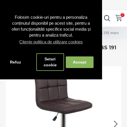
0720.865.728
INTRA IN CONT
CONT NOU
0
0
Folosim cookie-uri pentru a personaliza
conținutul disponibil pe acest site, pentru a
oferi funcționalităti specifice social media și
Scaune bar
Scaune de bar și insulă bucătărie ABS 191 maro
pentru a analiza traficul.
Citește politica de utilizare cookies
Scaune de bar și insulă bucătărie ABS 191
maro
Setari
Refuz
Accept
cookie