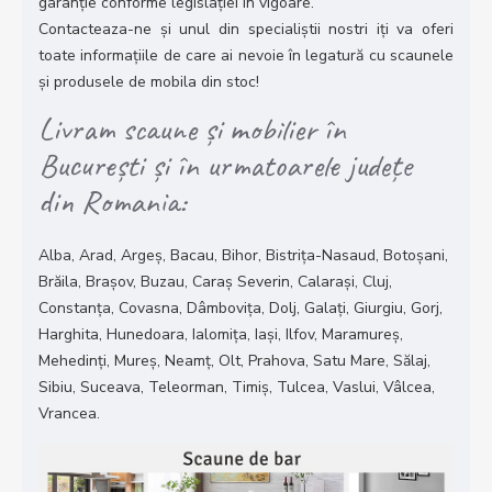
garanție conforme legislației in vigoare.
Contacteaza-ne și unul din specialiștii nostri iți va oferi
toate informațiile de care ai nevoie în legatură cu scaunele
și produsele de mobila din stoc!
Livram scaune și mobilier în
București și în urmatoarele județe
din Romania:
Alba, Arad, Argeș, Bacau, Bihor, Bistrița-Nasaud, Botoșani,
Brăila, Brașov, Buzau, Caraș Severin, Calarași, Cluj,
Constanța, Covasna, Dâmbovița, Dolj, Galați, Giurgiu, Gorj,
Harghita, Hunedoara, Ialomița, Iași, Ilfov, Maramureș,
Mehedinți, Mureș, Neamț, Olt, Prahova, Satu Mare, Sălaj,
Sibiu, Suceava, Teleorman, Timiș, Tulcea, Vaslui, Vâlcea,
Vrancea.