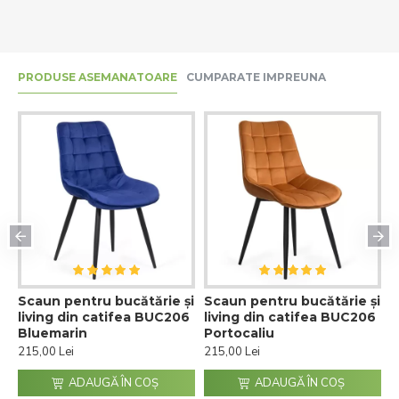
PRODUSE ASEMANATOARE
CUMPARATE IMPREUNA
și
Scaun pentru bucătărie și
Scaun pentru bucătărie și
S
6
living din catifea BUC206
living din catifea BUC206
l
Bluemarin
Portocaliu
M
215,00 Lei
215,00 Lei
2
ADAUGĂ ÎN COŞ
ADAUGĂ ÎN COŞ