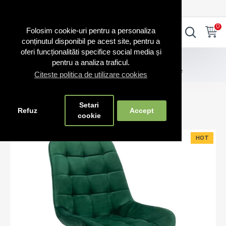
0720.865.728
INTRA IN CONT
CONT NOU
0
0
Folosim cookie-uri pentru a personaliza
conținutul disponibil pe acest site, pentru a
oferi funcționalităti specifice social media și
Scaune bucătărie
pentru a analiza traficul.
Scaun pentru bucătărie și living din catifea BUC206 Verde
Citește politica de utilizare cookies
Scaun pentru bucătărie și living din
Setari
catifea BUC206 Verde
Refuz
Accept
cookie
HOT