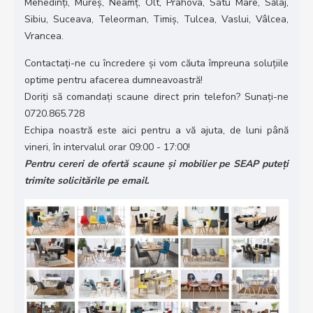
Mehedinți, Mureș, Neamț, Olt, Prahova, Satu Mare, Sălaj,
Sibiu, Suceava, Teleorman, Timiș, Tulcea, Vaslui, Vâlcea,
Vrancea.
Contactați-ne cu încredere și vom căuta împreuna soluțiile
optime pentru afacerea dumneavoastră!
Doriți să comandați scaune direct prin telefon? Sunați-ne
0720.865.728
Echipa noastră este aici pentru a vă ajuta, de luni până
vineri, în intervalul orar 09:00 - 17:00!
Pentru cereri de ofertă scaune și mobilier pe SEAP puteți
trimite solicitările pe email.