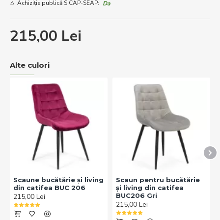
Achiziție publică SICAP-SEAP:
Da
215,00 Lei
Alte culori
Scaune bucătărie și living
Scaun pentru bucătărie
din catifea BUC 206
și living din catifea
BUC206 Gri
215,00 Lei
215,00 Lei