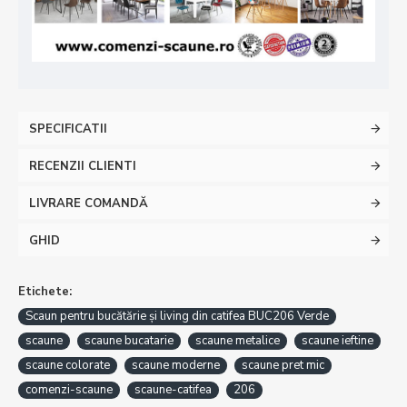
SPECIFICATII
RECENZII CLIENTI
LIVRARE COMANDĂ
GHID
Etichete:
Scaun pentru bucătărie și living din catifea BUC206 Verde
scaune
scaune bucatarie
scaune metalice
scaune ieftine
scaune colorate
scaune moderne
scaune pret mic
comenzi-scaune
scaune-catifea
206