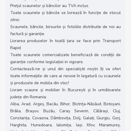
Prețul scaunelor și băncilor au TVA inclus.
Toate scaunele și băncile se livrează în funcție de stocul
zilnic.
Scaunele, băncile, birourile și fotoliile distribuite de noi au
factură și garanție.
Livrarea produselor în toată țara se face prin Transport
Rapid.
Toate scaunele comercializate beneficiază de condiții de
garanție conforme legislației in vigoare.
Contactează-ne și unul din specialiștii noștri îți va oferi
toate informațiile de care ai nevoie în legatură cu scaunele
și produsele de mobila din stoc!
Livram scaune și mobilier în București și în următoarele
județe din Romania:
Alba, Arad, Argeș, Bacău, Bihor, Bistrița-Năsăud, Botoșani,
Brăila, Brașov, Buzău, Caraș Severin, Călărași, Cluj,
Constanța, Covasna, Dâmbovița, Dolj, Galați, Giurgiu, Gorj,
Harghita, Hunedoara, Ialomița, Iași, Ilfov, Maramureș,