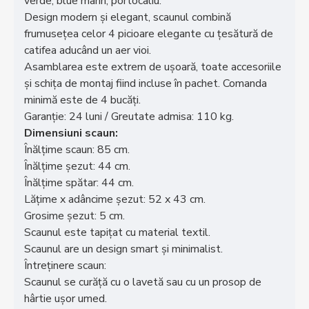
verde, blue marin, portocaliu.
Design modern și elegant, scaunul combină
frumusețea celor 4 picioare elegante cu țesătură de
catifea aducând un aer vioi.
Asamblarea este extrem de ușoară, toate accesoriile
și schița de montaj fiind incluse în pachet. Comanda
minimă este de 4 bucăți.
Garanție: 24 luni / Greutate admisa: 110 kg.
Dimensiuni scaun:
Înălțime scaun: 85 cm.
Înălțime șezut: 44 cm.
Înălțime spătar: 44 cm.
Lățime x adâncime șezut: 52 x 43 cm.
Grosime șezut: 5 cm.
Scaunul este tapițat cu material textil.
Scaunul are un design smart și minimalist.
Întreținere scaun:
Scaunul se curăță cu o lavetă sau cu un prosop de
hârtie ușor umed.