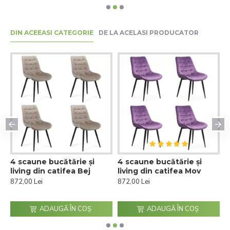
DIN ACEEASI CATEGORIE
DE LA ACELASI PRODUCATOR
4 scaune bucătărie și
4 scaune bucătărie și
4
C
living din catifea Bej
living din catifea Mov
l
P
872,00 Lei
872,00 Lei
8
ADAUGĂ ÎN COŞ
ADAUGĂ ÎN COŞ