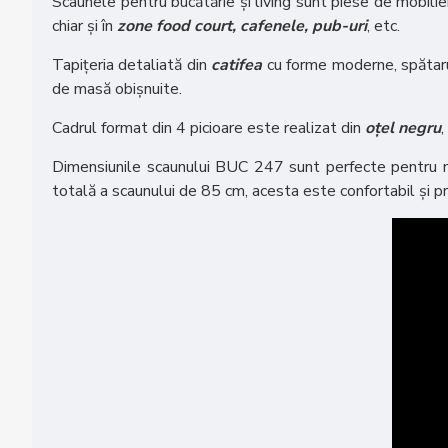
Scaunele pentru bucătărie și living sunt piese de mobilie
chiar și în
zone food court, cafenele, pub-uri
, etc.
Tapițeria detaliată din
catifea
cu forme moderne, spătarul 
de masă obișnuite.
Cadrul format din 4 picioare este realizat din
oțel negru
,
Dimensiunile scaunului BUC 247 sunt perfecte pentru ma
totală a scaunului de 85 cm, acesta este confortabil și pr