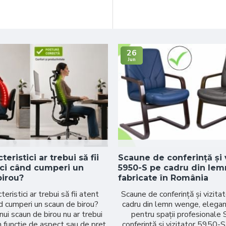
26
Jun
teristici ar trebui să fii
Scaune de conferință și 
nci când cumperi un
5950-S pe cadru din le
birou?
fabricate în România
teristici ar trebui să fii atent
Scaune de conferință și vizit
d cumperi un scaun de birou?
cadru din lemn wenge, eleganț
ui scaun de birou nu ar trebui
pentru spații profesionale
n funcție de aspect sau de preț.
conferință și vizitator 5950-S