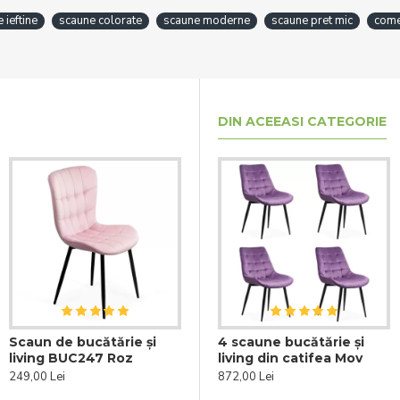
 ieftine
scaune colorate
scaune moderne
scaune pret mic
come
DIN ACEEASI CATEGORIE
Scaun de bucătărie și
a
4 scaune bucătărie și
4 scaune bucătărie și
living BUC247 Roz
UC
living din catifea Bej
living din catifea Mov
249,00 Lei
872,00 Lei
872,00 Lei