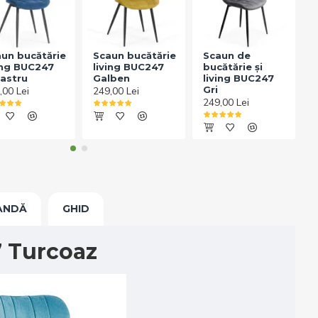
un bucătărie
Scaun bucătărie
Scaun de
ing BUC247
living BUC247
bucătărie și
b
astru
Galben
living BUC247
Gri
,00 Lei
249,00 Lei
249,00 Lei
2
ANDĂ
GHID
7 Turcoaz