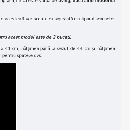
 amplasa, fie că este vorba de
living, bucătărie modernă
e acestea îl vor scoate cu siguranță din tiparul scaunelor
ru acest model este de 2 bucăți.
 x 41 cm, înălțimea până la șezut de 44 cm și înălțimea
ar pentru spatele dvs.