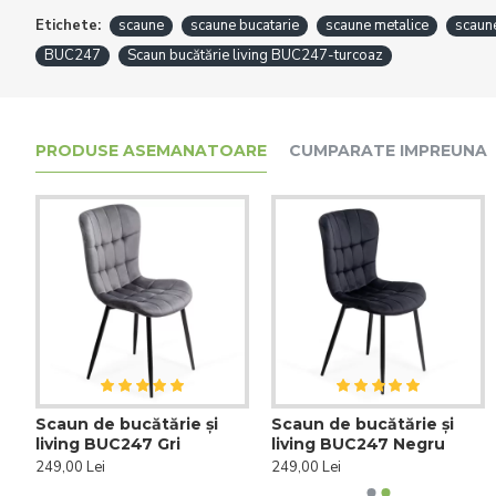
Etichete:
scaune
scaune bucatarie
scaune metalice
scaune
BUC247
Scaun bucătărie living BUC247-turcoaz
PRODUSE ASEMANATOARE
CUMPARATE IMPREUNA
Scaun de bucătărie și
Scaun de bucătărie și
6 scaune din catifea cu
Set 4 scaune din catife
living BUC247 Gri
living BUC247 Negru
picioare metalice BUC
cu picioare metalice B
260 Bej
260 Bej
249,00 Lei
249,00 Lei
1.776,00 Lei
1.184,00 Lei