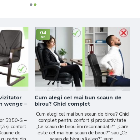
04
Jun
vizitator
Cum alegi cel mai bun scaun de
S
mn wenge –
birou? Ghid complet
B
c
Cum alegi cel mai bun scaun de birou? Ghid
ator 5950-S –
complet pentru confort și productivitate
ă și confort
„Ce scaun de birou îmi recomandați?”, „Care
 Scaune de
este cel mai bun scaun de birou?” sau „Ce
 cu cadru din
scaun de birou să aleg?” sunt..