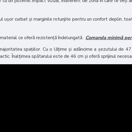
r cu un puternic impact vizual, indiferent de zona în care le veți
ușor curbat și marginile rotunjite pentru un confort deplin, toat
 material ce oferă rezistență îndelungată.
Comanda minimă pent
joritatea spațiilor. Cu o lățime și adâncime a șezutului de 47
actic. Înalțimea spătarului este de 46 cm și oferă sprijinul neces