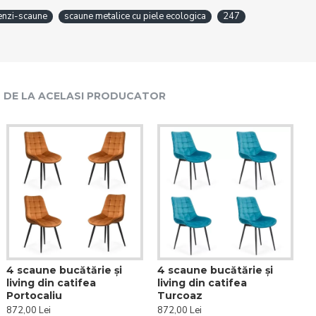
nzi-scaune
scaune metalice cu piele ecologica
247
DE LA ACELASI PRODUCATOR
4 scaune bucătărie și
4 scaune bucătărie și
living din catifea
living din catifea
Portocaliu
Turcoaz
872,00 Lei
872,00 Lei