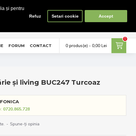
ia și pentru
Refuz
Setari cookie
Accept
0
0
ontul meu
Favorite
Compara
tra in cont / Cont nou
Adauga la favorite
Lista produse de comparat
0
0 produs(e) - 0,00 Lei
NE
FORUM
CONTACT
rie și living BUC247 Turcoaz
FONICA
e:
0720.865.728
te.
-
Spune-ţi opinia