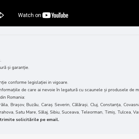
.
tură și garanție.
ie conforme legislației in vigoare.
 informațiile de care ai nevoie în legatură cu scaunele și produsele de m
 din Romania:
răila, Brașov, Buzău, Caraș Severin, Călărași, Cluj, Constanța, Covasna
 Prahova, Satu Mare, Sălaj, Sibiu, Suceava, Teleorman, Timiș, Tulcea, Va
rimite solicitările pe email.