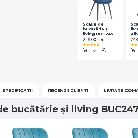
Scaun de
Sca
bucătărie și
liv
living BUC247
Alb
249,00 Lei
249
SPECIFICATII
RECENZII CLIENTI
LIVRARE COM
e bucătărie și living BUC24