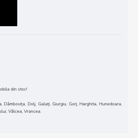
obila din stoc!
, Dâmbovița, Dolj, Galați, Giurgiu, Gorj, Harghita, Hunedoara,
slui, Vâlcea, Vrancea.