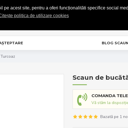
COMENZI TELEFONICE: 0720.865.728
 pe acest site, pentru a oferi funcționalităti specifice social med
Citește politica de utilizare cookies
C
In
 AȘTEPTARE
BLOG SCAU
 Turcoaz
Scaun de bucătă
COMANDA TELE
Vă stăm la dispoziți
Bazată pe 1 no