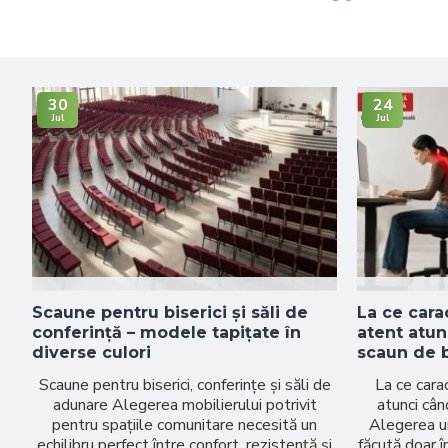
30
24
Jul
Jul
Scaune pentru biserici și săli de
La ce carac
conferință – modele tapițate în
atent atu
diverse culori
scaun de 
Scaune pentru biserici, conferințe și săli de
La ce carac
adunare Alegerea mobilierului potrivit
atunci cân
pentru spațiile comunitare necesită un
Alegerea un
echilibru perfect între confort, rezistență și
făcută doar î