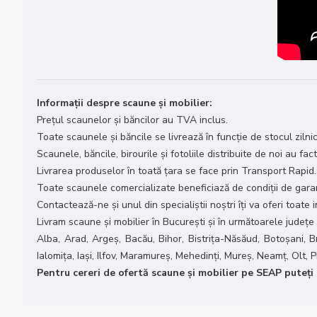
Informații despre scaune și mobilier:
Prețul scaunelor și băncilor au TVA inclus.
Toate scaunele și băncile se livrează în funcție de stocul zilnic
Scaunele, băncile, birourile și fotoliile distribuite de noi au fac
Livrarea produselor în toată țara se face prin Transport Rapid.
Toate scaunele comercializate beneficiază de condiții de garanț
Contactează-ne și unul din specialiștii noștri îți va oferi toate
Livram scaune și mobilier în București și în următoarele județe
Alba, Arad, Argeș, Bacău, Bihor, Bistrița-Năsăud, Botoșani, B
Ialomița, Iași, Ilfov, Maramureș, Mehedinți, Mureș, Neamț, Olt,
Pentru cereri de ofertă scaune și mobilier pe SEAP puteți t