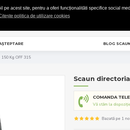
COMENZI TELEFONICE: 0720.865.728
 pe acest site, pentru a oferi funcționalităti specifice social med
Citește politica de utilizare cookies
C
In
 AȘTEPTARE
BLOG SCAU
la 150 Kg OFF 315
Scaun directoria
COMANDA TELE
Vă stăm la dispoziți
Bazată pe 1 no