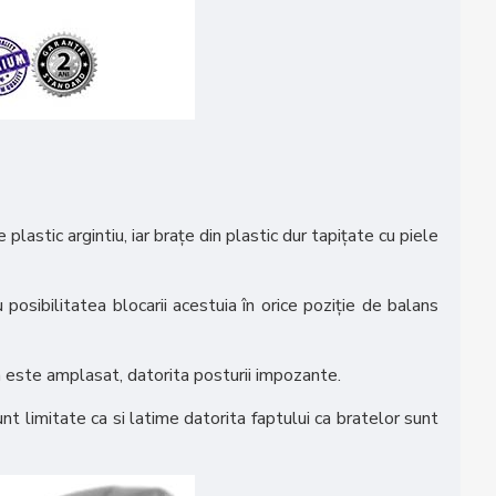
plastic argintiu, iar brațe din plastic dur tapițate cu piele
osibilitatea blocarii acestuia în orice poziție de balans
ta este amplasat, datorita posturii impozante.
unt limitate ca si latime datorita faptului ca bratelor sunt