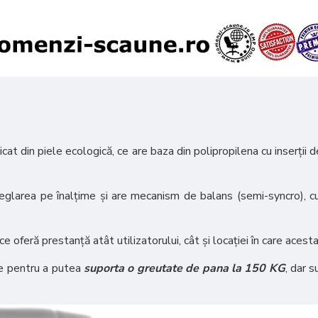
t din piele ecologică, ce are baza din polipropilena cu inserții de 
eglarea pe înalțime și are mecanism de balans (semi-syncro), cu p
oferă prestanță atât utilizatorului, cât și locației în care aces
le pentru a putea
suporta o greutate de pana la 150 KG
, dar s