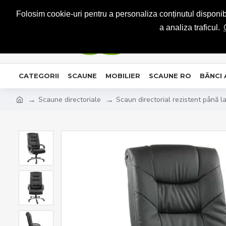
CONTACT
Folosim cookie-uri pentru a personaliza conținutul disponibil
a analiza traficul.
CATEGORII
SCAUNE
MOBILIER
SCAUNE RO
BĂNCI
Scaune directoriale
Scaun directorial rezistent până 