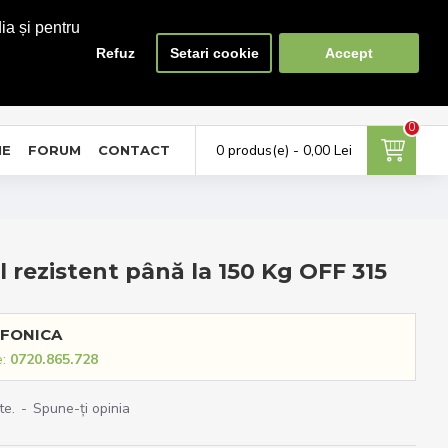
ia și pentru
Refuz
Setari cookie
Accept
0
0
ontul meu
Favorite
Compara
tra in cont / Cont nou
Adauga la favorite
Lista produse de comparat
0
0 produs(e) - 0,00 Lei
NE
FORUM
CONTACT
l rezistent până la 150 Kg OFF 315
FONICA
e:
0720.865.728
te.
-
Spune-ţi opinia